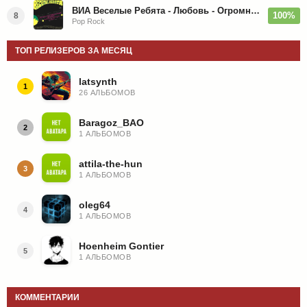
ВИА Веселые Ребята - Любовь - Огромная Страна - 1974/2026
100%
8
Pop Rock
ТОП РЕЛИЗЕРОВ ЗА МЕСЯЦ
latsynth
1
26 АЛЬБОМОВ
Baragoz_BAO
2
1 АЛЬБОМОВ
attila-the-hun
3
1 АЛЬБОМОВ
oleg64
4
1 АЛЬБОМОВ
Hoenheim Gontier
5
1 АЛЬБОМОВ
КОММЕНТАРИИ