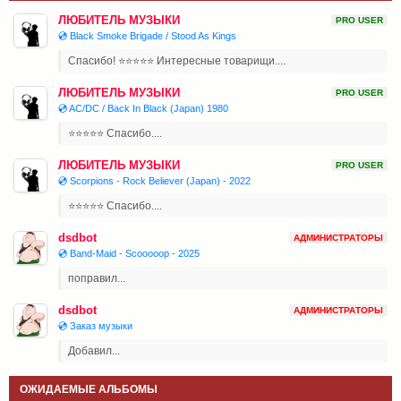
ЛЮБИТЕЛЬ МУЗЫКИ
PRO USER
💿 Black Smoke Brigade / Stood As Kings
Спасибо! ⭐⭐⭐⭐⭐ Интересные товарищи....
ЛЮБИТЕЛЬ МУЗЫКИ
PRO USER
💿 AC/DC / Back In Black (Japan) 1980
⭐⭐⭐⭐⭐ Спасибо....
ЛЮБИТЕЛЬ МУЗЫКИ
PRO USER
💿 Scorpions - Rock Believer (Japan) - 2022
⭐⭐⭐⭐⭐ Спасибо....
dsdbot
АДМИНИСТРАТОРЫ
💿 Band-Maid - Scooooop - 2025
поправил...
dsdbot
АДМИНИСТРАТОРЫ
💿 Заказ музыки
Добавил...
ОЖИДАЕМЫЕ АЛЬБОМЫ