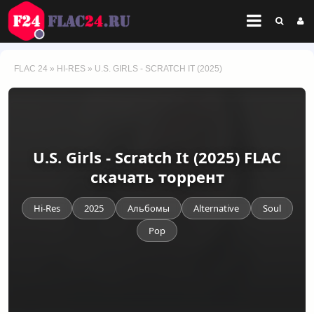
FLAC 24
»
HI-RES
» U.S. GIRLS - SCRATCH IT (2025)
U.S. Girls - Scratch It (2025) FLAC
скачать торрент
Hi-Res
2025
Альбомы
Alternative
Soul
Pop