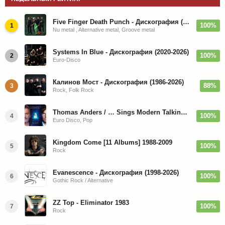
Five Finger Death Punch - Дискография (2008-2026)
100%
1
Nu metal , Alternative metal, Groove metal
Systems In Blue - Дискография (2020-2026)
100%
2
Euro-Disco
Калинов Мост - Дискография (1986-2026)
88%
3
Rock, Folk Rock
Thomas Anders / … Sings Modern Talking: The Best hi-res
100%
4
Euro Disco, Pop
Kingdom Come [11 Albums] 1988-2009
100%
5
Rock
Evanescence - Дискография (1998-2026)
100%
6
Gothic Rock / Alternative
ZZ Top - Eliminator 1983
100%
7
Rock