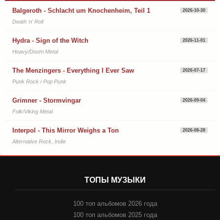
Balgeroth - Schlacht um Knochenheim, Teil 1
2026-10-30
Death 'n' Roll
Hydra - Sign of the Witch
2026-11-01
Heavy/Doom Metal
The Menzingers - Everything I Ever Saw
2026-07-17
Punk Rock / Pop Punk
Grimner - Stormvingar
2026-09-04
Folk/Viking Metal
Interpol - This Mirror Weighs a Ton
2026-08-28
Alternative Rock, Indie
ТОПЫ МУЗЫКИ
100 топ альбомов 2026 года
100 топ альбомов 2025 года