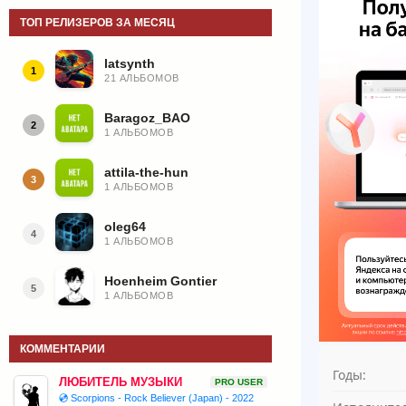
ТОП РЕЛИЗЕРОВ ЗА МЕСЯЦ
latsynth
1
21 АЛЬБОМОВ
Baragoz_BAO
2
1 АЛЬБОМОВ
attila-the-hun
3
1 АЛЬБОМОВ
oleg64
4
1 АЛЬБОМОВ
Hoenheim Gontier
5
1 АЛЬБОМОВ
КОММЕНТАРИИ
Годы:
ЛЮБИТЕЛЬ МУЗЫКИ
PRO USER
💿 Scorpions - Rock Believer (Japan) - 2022