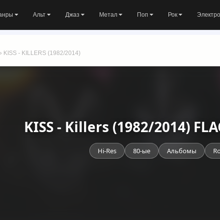
анры
Альт
Джаз
Метал
Поп
Рок
Электр
» KISS - KILLERS (1982/2014)
KISS - Killers (1982/2014) F
Hi-Res
80-ые
Альбомы
R