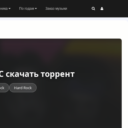
оника
По годам
Заказ музыки
LAC скачать торрент
ock
Hard Rock