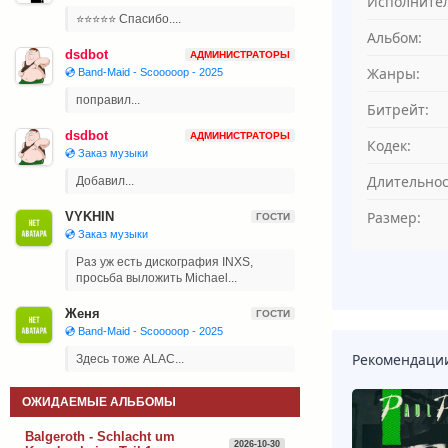
Исполнител
⭐⭐⭐⭐⭐ Спасибо....
Альбом:
dsdbot
АДМИНИСТРАТОРЫ
Жанры:
💿 Band-Maid - Scooooop - 2025
поправил...
Битрейт:
dsdbot
АДМИНИСТРАТОРЫ
Кодек:
💿 Заказ музыки
Длительнос
Добавил...
Размер:
VYKHIN
ГОСТИ
💿 Заказ музыки
Раз уж есть дискография INXS,
просьба выложить Michael...
Женя
ГОСТИ
💿 Band-Maid - Scooooop - 2025
Рекомендаци
Здесь тоже ALAC...
ОЖИДАЕМЫЕ АЛЬБОМЫ
Balgeroth - Schlacht um
2026-10-30