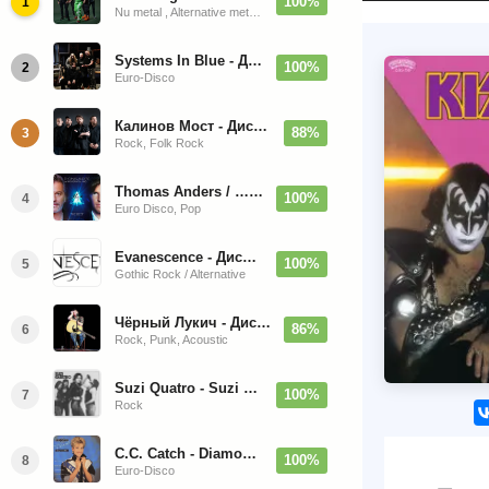
100%
1
Nu metal , Alternative metal, Groove metal
Systems In Blue - Дискография (2020-2026)
100%
2
Euro-Disco
Калинов Мост - Дискография (1986-2026)
88%
3
Rock, Folk Rock
Thomas Anders / … Sings Modern Talking: The Best hi-res
100%
4
Euro Disco, Pop
Evanescence - Дискография (1998-2026)
100%
5
Gothic Rock / Alternative
Чёрный Лукич - Дискография (1987-2014)
86%
6
Rock, Punk, Acoustic
Suzi Quatro - Suzi Quatro (Bonus Tracks, Remaster) 1973/2022
100%
7
Rock
C.C. Catch - Diamonds. Her Greatest Hits 1988
100%
8
Euro-Disco