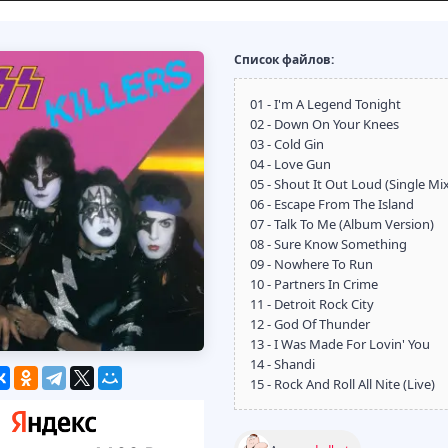
Список файлов:
01 - I'm A Legend Tonight
02 - Down On Your Knees
03 - Cold Gin
04 - Love Gun
05 - Shout It Out Loud (Single Mi
06 - Escape From The Island
07 - Talk To Me (Album Version)
08 - Sure Know Something
09 - Nowhere To Run
10 - Partners In Crime
11 - Detroit Rock City
12 - God Of Thunder
13 - I Was Made For Lovin' You
14 - Shandi
15 - Rock And Roll All Nite (Live)