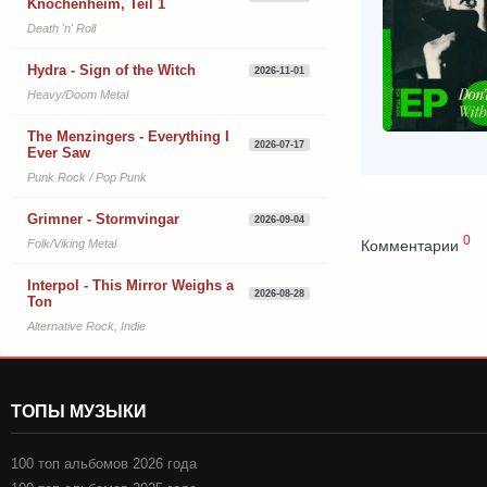
Knochenheim, Teil 1
Death 'n' Roll
Hydra - Sign of the Witch
2026-11-01
Heavy/Doom Metal
The Menzingers - Everything I
2026-07-17
Ever Saw
Punk Rock / Pop Punk
Grimner - Stormvingar
2026-09-04
0
Комментарии
Folk/Viking Metal
Interpol - This Mirror Weighs a
2026-08-28
Ton
Alternative Rock, Indie
ТОПЫ МУЗЫКИ
100 топ альбомов 2026 года