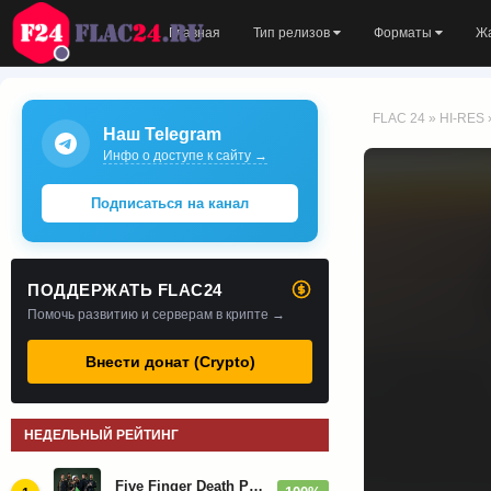
Главная
Тип релизов
Форматы
Ж
FLAC 24
»
HI-RES
Наш Telegram
Инфо о доступе к сайту →
Подписаться на канал
ПОДДЕРЖАТЬ FLAC24
Помочь развитию и серверам в крипте →
Внести донат (Crypto)
НЕДЕЛЬНЫЙ РЕЙТИНГ
Five Finger Death Punch - Дискография (2008-2026)