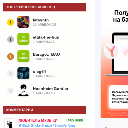
ТОП РЕЛИЗЕРОВ ЗА МЕСЯЦ
latsynth
1
26 АЛЬБОМОВ
attila-the-hun
2
2 АЛЬБОМОВ
Baragoz_BAO
3
1 АЛЬБОМОВ
oleg64
4
1 АЛЬБОМОВ
Hoenheim Gontier
5
1 АЛЬБОМОВ
КОММЕНТАРИИ
ЛЮБИТЕЛЬ МУЗЫКИ
PRO USER
💿 Black Smoke Brigade / Stood As Kings