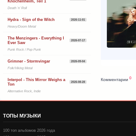
Knochenheim, Teil 1
Death 'n' Roll
Hydra - Sign of the Witch
2026-11-01
Heavy/Doom Metal
The Menzingers - Everything I
2026-07-17
Ever Saw
Punk Rock / Pop Punk
Grimner - Stormvingar
2026-09-04
Folk/Viking Metal
0
Комментарии
Interpol - This Mirror Weighs a
2026-08-28
Ton
Alternative Rock, Indie
ТОПЫ МУЗЫКИ
100 топ альбомов 2026 года