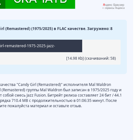
irl (Remastered) (1975/2025) в FLAC качестве. Загружено: 8
irl-remastered-1975-2025-jazz-
[14.98 Kb] (cкачиваний: 58)
качества "Candy Girl (Remastered)" исполнителя Mal Waldron
 (Remastered) группы Mal Waldron был записан в 1975/2025 году и
собой смесь Jazz Fusion. Битрейт релиза составляет 24 бит / 44.1
орядка 710.4 MB с продолжительностью в 01:06:35 минут. После
те пожалуйста материал и оставьте отзыв.