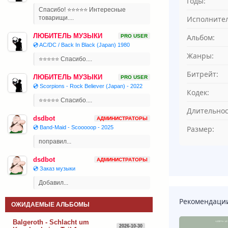
Годы:
Спасибо! ⭐⭐⭐⭐⭐ Интересные
Исполнител
товарищи....
ЛЮБИТЕЛЬ МУЗЫКИ
Альбом:
PRO USER
💿 AC/DC / Back In Black (Japan) 1980
Жанры:
⭐⭐⭐⭐⭐ Спасибо....
Битрейт:
ЛЮБИТЕЛЬ МУЗЫКИ
PRO USER
💿 Scorpions - Rock Believer (Japan) - 2022
Кодек:
⭐⭐⭐⭐⭐ Спасибо....
Длительнос
dsdbot
АДМИНИСТРАТОРЫ
Размер:
💿 Band-Maid - Scooooop - 2025
поправил...
dsdbot
АДМИНИСТРАТОРЫ
💿 Заказ музыки
Добавил...
Рекомендаци
ОЖИДАЕМЫЕ АЛЬБОМЫ
Balgeroth - Schlacht um
2026-10-30