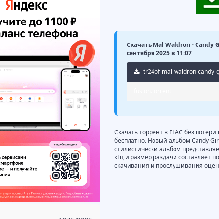
Скачать Mal Waldron - Candy G
сентября 2025 в 11:07
tr24of-mal-waldron-candy-g
fusion.torrent
Скачать торрент в FLAC без потери 
бесплатно. Новый альбом Candy Girl
стилистически альбом представляет 
кГц и размер раздачи составляет п
скачивания и прослушивания оцени