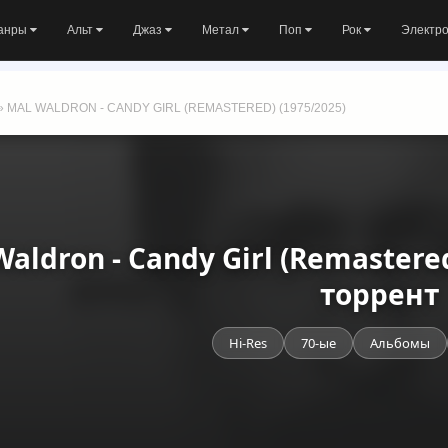
анры
Альт
Джаз
Метал
Поп
Рок
Электр
» MAL WALDRON - CANDY GIRL (REMASTERED) (1975/2025)
Waldron - Candy Girl (Remastere
торрент
Hi-Res
70-ые
Альбомы