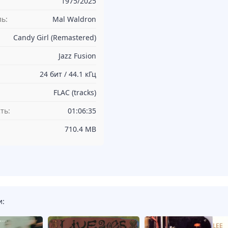
1975/2025
ь:
Mal Waldron
Candy Girl (Remastered)
Jazz Fusion
24 бит / 44.1 кГц
FLAC (tracks)
ть:
01:06:35
710.4 MB
и: