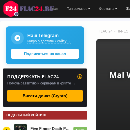
Главная
Тип релизов
Форматы
Ж
FLAC 24
»
HI-RES
Наш Telegram
Инфо о доступе к сайту →
Подписаться на канал
Mal 
ПОДДЕРЖАТЬ FLAC24
Помочь развитию и серверам в крипте →
Внести донат (Crypto)
НЕДЕЛЬНЫЙ РЕЙТИНГ
Five Finger Death Punch - Дискография (2008-2026)