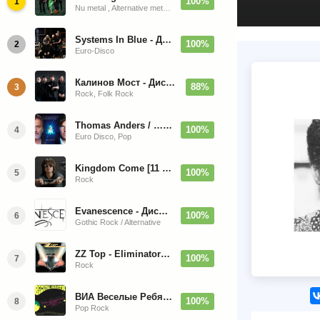
100%
1
Nu metal , Alternative metal, Groove metal
Systems In Blue - Дискография (2020-2026)
100%
2
Euro-Disco
Калинов Мост - Дискография (1986-2026)
88%
3
Rock, Folk Rock
Thomas Anders / … Sings Modern Talking: The Best hi-res
100%
4
Euro Disco, Pop
Kingdom Come [11 Albums] 1988-2009
100%
5
Rock
Evanescence - Дискография (1998-2026)
100%
6
Gothic Rock / Alternative
ZZ Top - Eliminator 1983
100%
7
Rock
ВИА Веселые Ребята - Любовь - Огромная Страна - 1974/2026
100%
8
Pop Rock