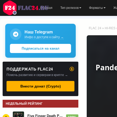
Главная
Тип релизов
Форматы
Ж
FLAC 24
»
HI-RES
Наш Telegram
Инфо о доступе к сайту →
Подписаться на канал
Pande
ПОДДЕРЖАТЬ FLAC24
Помочь развитию и серверам в крипте →
Внести донат (Crypto)
НЕДЕЛЬНЫЙ РЕЙТИНГ
Five Finger Death Punch - Дискография (2008-2026)