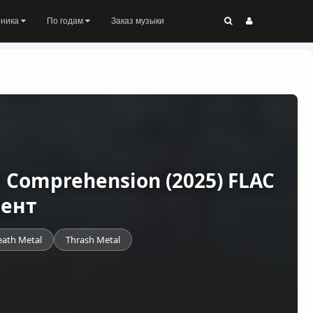
оника
По годам
Заказ музыки
 Comprehension (2025) FLAC
рент
ath Metal
Thrash Metal