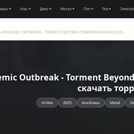
анры
Альт
Джаз
Метал
Поп
Рок
Электр
» PANDEMIC OUTBREAK - TORMENT BEYOND COMPREHENSION (2025)
mic Outbreak - Torment Beyond
скачать тор
Hi-Res
2025
Альбомы
Metal
De