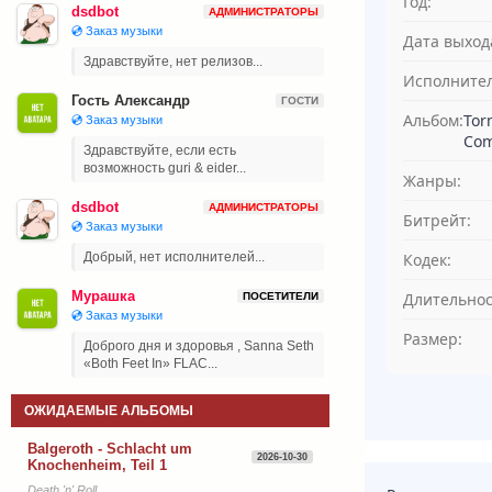
Год:
dsdbot
АДМИНИСТРАТОРЫ
💿 Заказ музыки
Дата выход
Здравствуйте, нет релизов...
Исполнител
Гость Александр
ГОСТИ
Альбом:
Tor
💿 Заказ музыки
Com
Здравствуйте, если есть
возможность guri & eider...
Жанры:
dsdbot
АДМИНИСТРАТОРЫ
Битрейт:
💿 Заказ музыки
Кодек:
Добрый, нет исполнителей...
Мурашка
Длительнос
ПОСЕТИТЕЛИ
💿 Заказ музыки
Размер:
Доброго дня и здоровья , Sanna Seth
«Both Feet In» FLAC...
ОЖИДАЕМЫЕ АЛЬБОМЫ
Balgeroth - Schlacht um
2026-10-30
Knochenheim, Teil 1
Death 'n' Roll