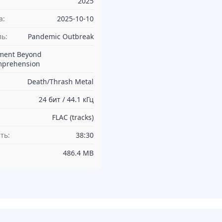
2025
а:
2025-10-10
ь:
Pandemic Outbreak
ment Beyond
prehension
Death/Thrash Metal
24 бит / 44.1 кГц
FLAC (tracks)
ть:
38:30
486.4 MB