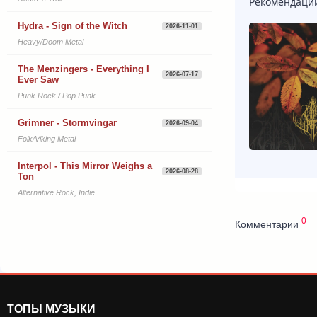
Рекомендаци
Hydra - Sign of the Witch
2026-11-01
Heavy/Doom Metal
The Menzingers - Everything I
2026-07-17
Ever Saw
Punk Rock / Pop Punk
Grimner - Stormvingar
2026-09-04
Folk/Viking Metal
Interpol - This Mirror Weighs a
2026-08-28
Ton
Alternative Rock, Indie
0
Комментарии
ТОПЫ МУЗЫКИ