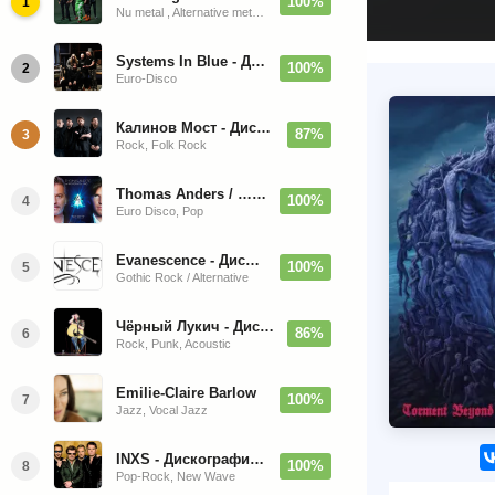
100%
1
Nu metal , Alternative metal, Groove metal
Systems In Blue - Дискография (2020-2026)
100%
2
Euro-Disco
Калинов Мост - Дискография (1986-2026)
87%
3
Rock, Folk Rock
Thomas Anders / … Sings Modern Talking: The Best hi-res
100%
4
Euro Disco, Pop
Evanescence - Дискография (1998-2026)
100%
5
Gothic Rock / Alternative
Чёрный Лукич - Дискография (1987-2014)
86%
6
Rock, Punk, Acoustic
Emilie-Claire Barlow
100%
7
Jazz, Vocal Jazz
INXS - Дискография (1981-2004)
100%
8
Pop-Rock, New Wave