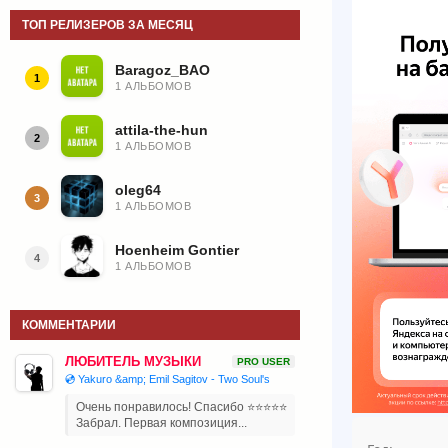
ТОП РЕЛИЗЕРОВ ЗА МЕСЯЦ
Baragoz_BAO
1
1 АЛЬБОМОВ
attila-the-hun
2
1 АЛЬБОМОВ
oleg64
3
1 АЛЬБОМОВ
Hoenheim Gontier
4
1 АЛЬБОМОВ
КОММЕНТАРИИ
ЛЮБИТЕЛЬ МУЗЫКИ
PRO USER
💿 Yakuro &amp; Emil Sagitov - Two Soul's
Очень понравилось! Спасибо ⭐⭐⭐⭐⭐
Забрал. Первая композиция...