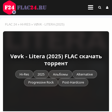
FLAC 24
»
HI-RES
» VØVK - LITERA (2025)
Vøvk - Litera (2025) FLAC скачать
торрент
Hi-Res
2025
Альбомы
Alternative
Progressive Rock
Post-Hardcore