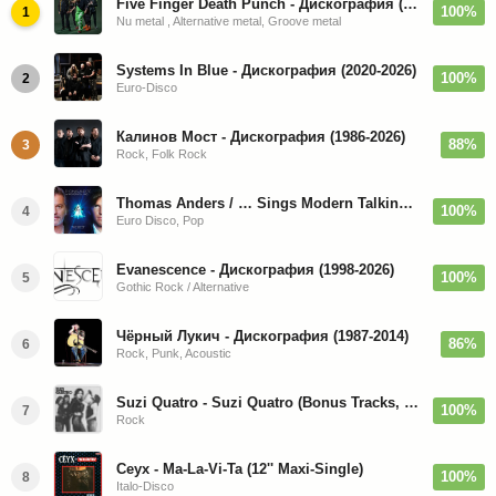
Five Finger Death Punch - Дискография (2008-2026)
100%
1
Nu metal , Alternative metal, Groove metal
Systems In Blue - Дискография (2020-2026)
100%
2
Euro-Disco
Калинов Мост - Дискография (1986-2026)
88%
3
Rock, Folk Rock
Thomas Anders / … Sings Modern Talking: The Best hi-res
100%
4
Euro Disco, Pop
Evanescence - Дискография (1998-2026)
100%
5
Gothic Rock / Alternative
Чёрный Лукич - Дискография (1987-2014)
86%
6
Rock, Punk, Acoustic
Suzi Quatro - Suzi Quatro (Bonus Tracks, Remaster) 1973/2022
100%
7
Rock
Ceyx - Ma-La-Vi-Ta (12'' Maxi-Single)
100%
8
Italo-Disco