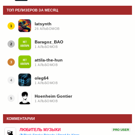
ТОП РЕЛИЗЕРОВ ЗА МЕСЯЦ
latsynth
1
26 АЛЬБОМОВ
Baragoz_BAO
2
1 АЛЬБОМОВ
attila-the-hun
3
1 АЛЬБОМОВ
oleg64
4
1 АЛЬБОМОВ
Hoenheim Gontier
5
1 АЛЬБОМОВ
КОММЕНТАРИИ
ЛЮБИТЕЛЬ МУЗЫКИ
PRO USER
💿 Black Smoke Brigade / Stood As Kings