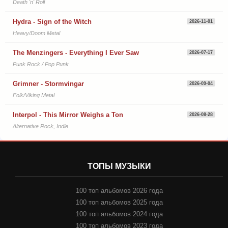
Death 'n' Roll
Hydra - Sign of the Witch
2026-11-01
Heavy/Doom Metal
The Menzingers - Everything I Ever Saw
2026-07-17
Punk Rock / Pop Punk
Grimner - Stormvingar
2026-09-04
Folk/Viking Metal
Interpol - This Mirror Weighs a Ton
2026-08-28
Alternative Rock, Indie
ТОПЫ МУЗЫКИ
100 топ альбомов 2026 года
100 топ альбомов 2025 года
100 топ альбомов 2024 года
100 топ альбомов 2023 года