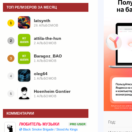
ТОП РЕЛИЗЕРОВ ЗА МЕСЯЦ
latsynth
1
26 АЛЬБОМОВ
attila-the-hun
2
2 АЛЬБОМОВ
Baragoz_BAO
3
1 АЛЬБОМОВ
oleg64
4
1 АЛЬБОМОВ
Hoenheim Gontier
5
1 АЛЬБОМОВ
КОММЕНТАРИИ
Год:
ЛЮБИТЕЛЬ МУЗЫКИ
PRO USER
💿 Black Smoke Brigade / Stood As Kings