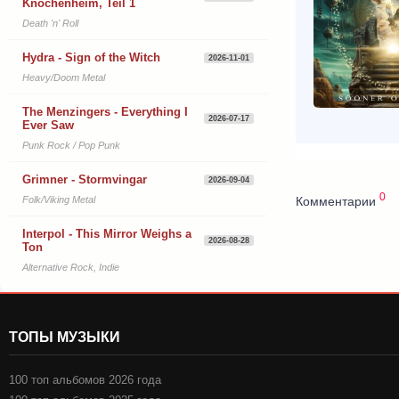
Knochenheim, Teil 1
Death 'n' Roll
Hydra - Sign of the Witch
2026-11-01
Heavy/Doom Metal
The Menzingers - Everything I
2026-07-17
Ever Saw
Punk Rock / Pop Punk
Grimner - Stormvingar
2026-09-04
0
Комментарии
Folk/Viking Metal
Interpol - This Mirror Weighs a
2026-08-28
Ton
Alternative Rock, Indie
ТОПЫ МУЗЫКИ
100 топ альбомов 2026 года