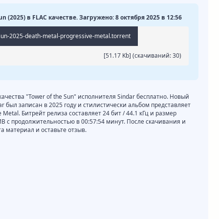
Sun (2025) в FLAC качестве. Загружено: 8 октября 2025 в 12:56
sun-2025-death-metal-progressive-metal.torrent
[51.17 Kb] (cкачиваний: 30)
качества "Tower of the Sun" исполнителя Sindar бесплатно. Новый
dar был записан в 2025 году и стилистически альбом представляет
e Metal. Битрейт релиза составляет 24 бит / 44.1 кГц и размер
MB с продолжительностью в 00:57:54 минут. После скачивания и
 материал и оставьте отзыв.