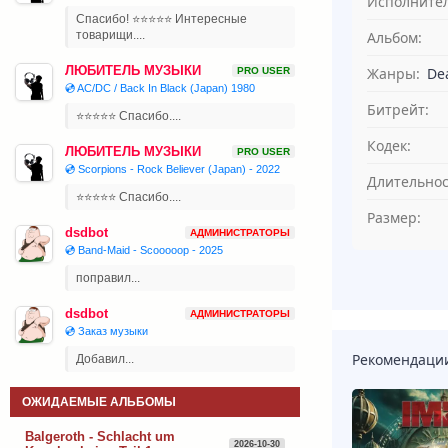
Исполнител
Спасибо! ⭐⭐⭐⭐⭐ Интересные
Альбом:
товарищи....
ЛЮБИТЕЛЬ МУЗЫКИ
Жанры:
Dea
PRO USER
💿 AC/DC / Back In Black (Japan) 1980
Битрейт:
⭐⭐⭐⭐⭐ Спасибо....
Кодек:
ЛЮБИТЕЛЬ МУЗЫКИ
PRO USER
💿 Scorpions - Rock Believer (Japan) - 2022
Длительнос
⭐⭐⭐⭐⭐ Спасибо....
Размер:
dsdbot
АДМИНИСТРАТОРЫ
💿 Band-Maid - Scooooop - 2025
поправил...
dsdbot
АДМИНИСТРАТОРЫ
💿 Заказ музыки
Рекомендаци
Добавил...
ОЖИДАЕМЫЕ АЛЬБОМЫ
Balgeroth - Schlacht um
2026-10-30