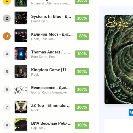
100%
1
Nu metal , Alternative metal, Groove metal
Systems In Blue - Дискография (2020-2026)
100%
2
Euro-Disco
Калинов Мост - Дискография (1986-2026)
88%
3
Rock, Folk Rock
Thomas Anders / … Sings Modern Talking: The Best hi-res
100%
4
Euro Disco, Pop
Kingdom Come [11 Albums] 1988-2009
100%
5
Rock
Evanescence - Дискография (1998-2026)
100%
6
Gothic Rock / Alternative
ZZ Top - Eliminator 1983
100%
7
Rock
ВИА Веселые Ребята - Любовь - Огромная Страна - 1974/2026
100%
8
Pop Rock