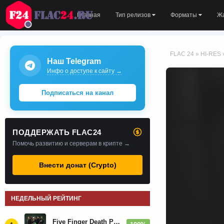
Главная
Тип релизов
Форматы
Ж
FLAC 24
»
HI-RES
Наш Telegram
Инфо о доступе к сайту →
Подписаться на канал
ПОДДЕРЖАТЬ FLAC24
Помочь развитию и серверам в крипте →
Внести донат (Crypto)
НЕДЕЛЬНЫЙ РЕЙТИНГ
Five Finger Death Punch - Дискография (2008-2026)