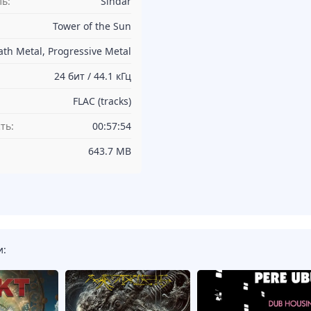
ь:
Sindar
Tower of the Sun
th Metal, Progressive Metal
24 бит / 44.1 кГц
FLAC (tracks)
ть:
00:57:54
643.7 MB
и: