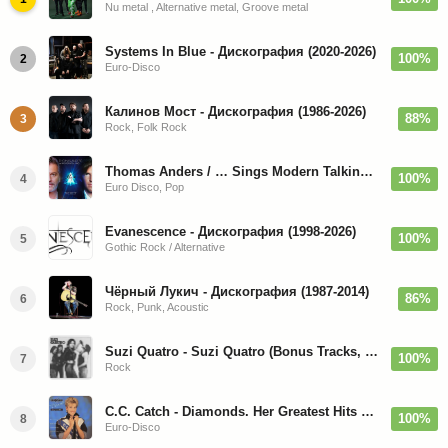
Nu metal , Alternative metal, Groove metal
Systems In Blue - Дискография (2020-2026)
100%
2
Euro-Disco
Калинов Мост - Дискография (1986-2026)
88%
3
Rock, Folk Rock
Thomas Anders / … Sings Modern Talking: The Best hi-res
100%
4
Euro Disco, Pop
Evanescence - Дискография (1998-2026)
100%
5
Gothic Rock / Alternative
Чёрный Лукич - Дискография (1987-2014)
86%
6
Rock, Punk, Acoustic
Suzi Quatro - Suzi Quatro (Bonus Tracks, Remaster) 1973/2022
100%
7
Rock
C.C. Catch - Diamonds. Her Greatest Hits 1988
100%
8
Euro-Disco