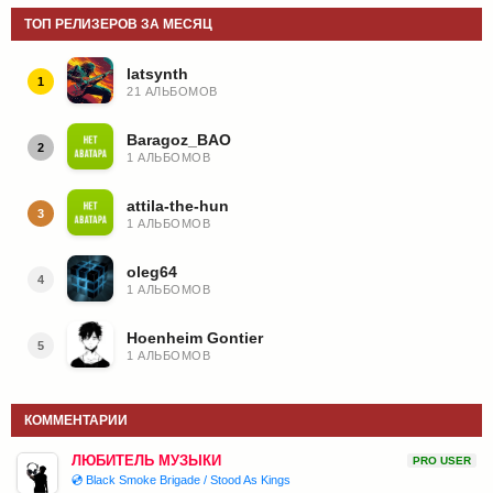
ТОП РЕЛИЗЕРОВ ЗА МЕСЯЦ
latsynth
1
21 АЛЬБОМОВ
Baragoz_BAO
2
1 АЛЬБОМОВ
attila-the-hun
3
1 АЛЬБОМОВ
oleg64
4
1 АЛЬБОМОВ
Hoenheim Gontier
5
1 АЛЬБОМОВ
КОММЕНТАРИИ
ЛЮБИТЕЛЬ МУЗЫКИ
PRO USER
💿 Black Smoke Brigade / Stood As Kings