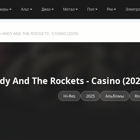
анры
Альт
Джаз
Метал
Поп
Рок
Электр
» ANDY AND THE ROCKETS - CASINO (2025)
dy And The Rockets - Casino (20
Hi-Res
2025
Альбомы
Ro