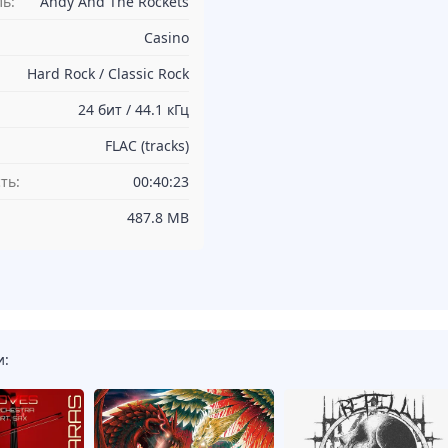
ь:
Andy And The Rockets
Casino
Hard Rock / Classic Rock
24 бит / 44.1 кГц
FLAC (tracks)
ть:
00:40:23
487.8 MB
и: