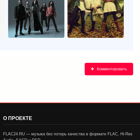
Комментировать
О ПРОЕКТЕ
FLAC24.RU — музыка без потерь качества в формате FLAC, Hi-Res