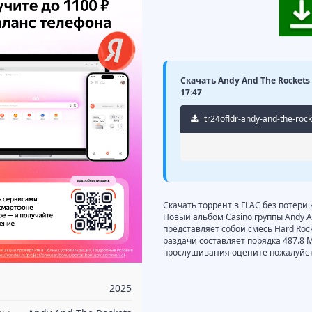
Скачать Andy And The Rockets 
17:47
tr24ofldr-andy-and-the-rock
Скачать торрент в FLAC без потери 
Новый альбом Casino группы Andy A
представляет собой смесь Hard Rock 
раздачи составляет порядка 487.8 
прослушивания оцените пожалуйста
2025