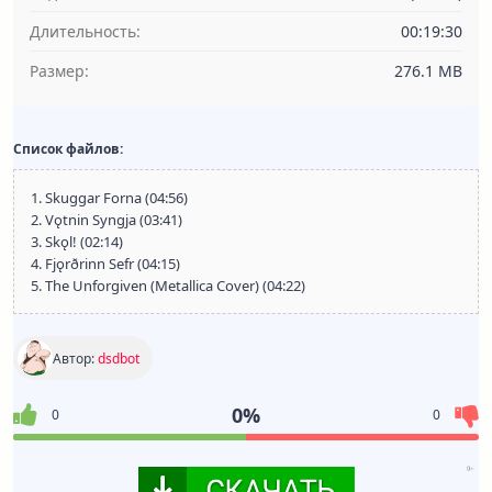
Длительность:
00:19:30
Размер:
276.1 MB
Список файлов:
1. Skuggar Forna (04:56)
2. Vǫtnin Syngja (03:41)
3. Skǫl! (02:14)
4. Fjǫrðrinn Sefr (04:15)
5. The Unforgiven (Metallica Cover) (04:22)
Автор:
dsdbot
0%
0
0