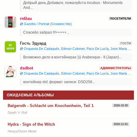
Добрый день Добавьте, пожалуйста incubus - Monuments
And...
rn6lau
ПОСЕТИТЕЛИ
💿 Gazebo / Portrait (Greatest hits)
Спасибо забрал !!!+++++...
Гость Эдуард
ГОСТИ
💿 Orquesta De Cadaqués, Edmon Colomer, Paco De Lucía, Jose Maria Bandera, Juan Manuel Cañizares 'Joaquín Rodrigo - Concierto De Aranjuez, Isaac Albéniz - Iberia'
Возможно дело в контейнерах ))) Arabesque - II (Japan)...
dsdbot
АДМИНИСТРАТОРЫ
💿 Orquesta De Cadaqués, Edmon Colomer, Paco De Lucía, Jose Maria Bandera, Juan Manuel Cañizares 'Joaquín Rodrigo - Concierto De Aranjuez, Isaac Albéniz - Iberia'
контейнер dsf, формат записи: DSD256...
ОЖИДАЕМЫЕ АЛЬБОМЫ
Balgeroth - Schlacht um Knochenheim, Teil 1
2026-10-30
Death 'n' Roll
Hydra - Sign of the Witch
2026-11-01
Heavy/Doom Metal