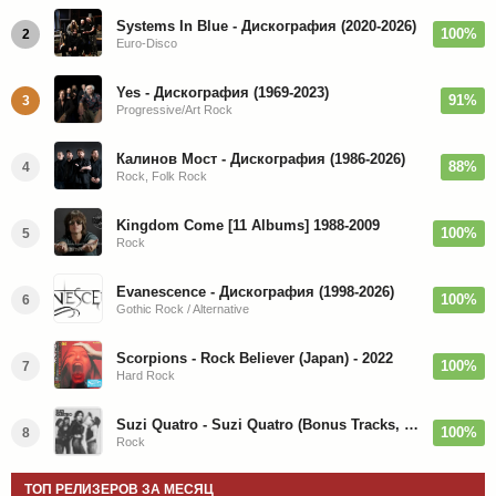
Systems In Blue - Дискография (2020-2026)
100%
2
Euro-Disco
Yes - Дискография (1969-2023)
91%
3
Progressive/Art Rock
Калинов Мост - Дискография (1986-2026)
88%
4
Rock, Folk Rock
Kingdom Come [11 Albums] 1988-2009
100%
5
Rock
Evanescence - Дискография (1998-2026)
100%
6
Gothic Rock / Alternative
Scorpions - Rock Believer (Japan) - 2022
100%
7
Hard Rock
Suzi Quatro - Suzi Quatro (Bonus Tracks, Remaster) 1973/2022
100%
8
Rock
ТОП РЕЛИЗЕРОВ ЗА МЕСЯЦ