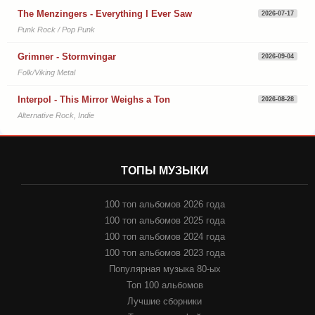
The Menzingers - Everything I Ever Saw
2026-07-17
Punk Rock / Pop Punk
Grimner - Stormvingar
2026-09-04
Folk/Viking Metal
Interpol - This Mirror Weighs a Ton
2026-08-28
Alternative Rock, Indie
ТОПЫ МУЗЫКИ
100 топ альбомов 2026 года
100 топ альбомов 2025 года
100 топ альбомов 2024 года
100 топ альбомов 2023 года
Популярная музыка 80-ых
Топ 100 альбомов
Лучшие сборники