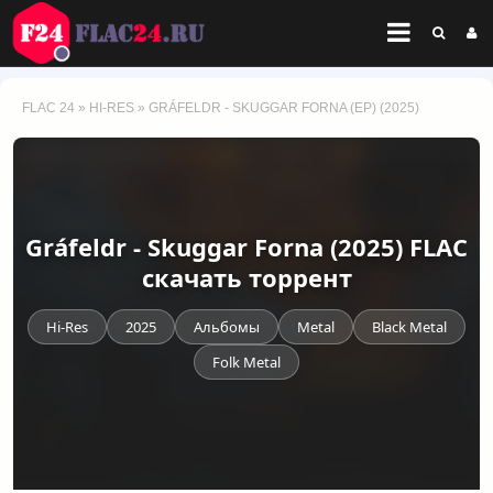
FLAC 24
»
HI-RES
» GRÁFELDR - SKUGGAR FORNA (EP) (2025)
Gráfeldr - Skuggar Forna (2025) FLAC
скачать торрент
Hi-Res
2025
Альбомы
Metal
Black Metal
Folk Metal