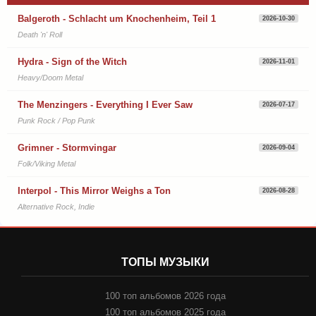
Balgeroth - Schlacht um Knochenheim, Teil 1
2026-10-30
Death 'n' Roll
Hydra - Sign of the Witch
2026-11-01
Heavy/Doom Metal
The Menzingers - Everything I Ever Saw
2026-07-17
Punk Rock / Pop Punk
Grimner - Stormvingar
2026-09-04
Folk/Viking Metal
Interpol - This Mirror Weighs a Ton
2026-08-28
Alternative Rock, Indie
ТОПЫ МУЗЫКИ
100 топ альбомов 2026 года
100 топ альбомов 2025 года