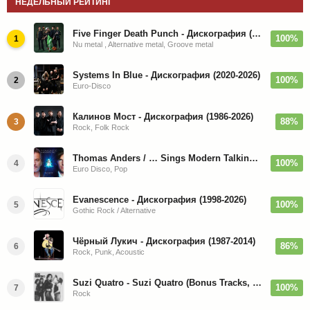
НЕДЕЛЬНЫЙ РЕЙТИНГ
Five Finger Death Punch - Дискография (2008-2026)
100%
1
Nu metal , Alternative metal, Groove metal
Systems In Blue - Дискография (2020-2026)
100%
2
Euro-Disco
Калинов Мост - Дискография (1986-2026)
88%
3
Rock, Folk Rock
Thomas Anders / … Sings Modern Talking: The Best hi-res
100%
4
Euro Disco, Pop
Evanescence - Дискография (1998-2026)
100%
5
Gothic Rock / Alternative
Чёрный Лукич - Дискография (1987-2014)
86%
6
Rock, Punk, Acoustic
Suzi Quatro - Suzi Quatro (Bonus Tracks, Remaster) 1973/2022
100%
7
Rock