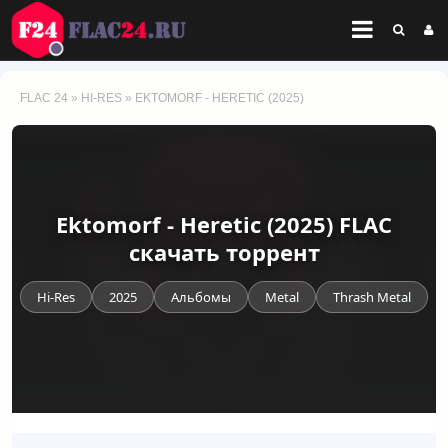
FLAC 24
»
HI-RES
» EKTOMORF - HERETIC (2025)
Ektomorf - Heretic (2025) FLAC
скачать торрент
Hi-Res
2025
Альбомы
Metal
Thrash Metal