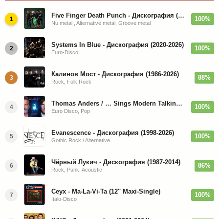
Five Finger Death Punch - Дискография (2008-2026)
100%
1
Nu metal , Alternative metal, Groove metal
Systems In Blue - Дискография (2020-2026)
100%
2
Euro-Disco
Калинов Мост - Дискография (1986-2026)
88%
3
Rock, Folk Rock
Thomas Anders / … Sings Modern Talking: The Best hi-res
100%
4
Euro Disco, Pop
Evanescence - Дискография (1998-2026)
100%
5
Gothic Rock / Alternative
Чёрный Лукич - Дискография (1987-2014)
86%
6
Rock, Punk, Acoustic
Ceyx - Ma-La-Vi-Ta (12'' Maxi-Single)
100%
7
Italo-Disco