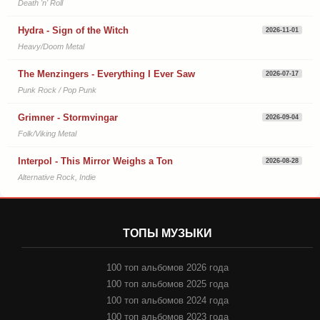
Death 'n' Roll
Hydra - Sign of the Witch
2026-11-01
Heavy/Doom Metal
The Menzingers - Everything I Ever Saw
2026-07-17
Punk Rock / Pop Punk
Grimner - Stormvingar
2026-09-04
Folk/Viking Metal
Interpol - This Mirror Weighs a Ton
2026-08-28
Alternative Rock, Indie
ТОПЫ МУЗЫКИ
100 топ альбомов 2026 года
100 топ альбомов 2025 года
100 топ альбомов 2024 года
100 топ альбомов 2023 года