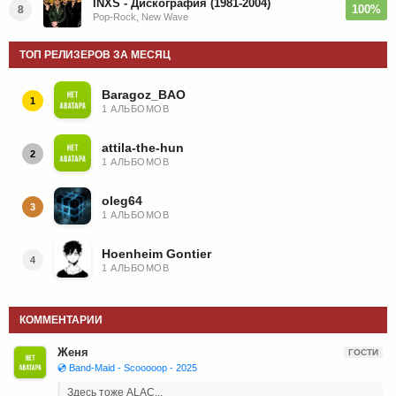
INXS - Дискография (1981-2004)
100%
8
Pop-Rock, New Wave
ТОП РЕЛИЗЕРОВ ЗА МЕСЯЦ
Baragoz_BAO
1
1 АЛЬБОМОВ
attila-the-hun
2
1 АЛЬБОМОВ
oleg64
3
1 АЛЬБОМОВ
Hoenheim Gontier
4
1 АЛЬБОМОВ
КОММЕНТАРИИ
Женя
ГОСТИ
💿 Band-Maid - Scooooop - 2025
Здесь тоже ALAC...