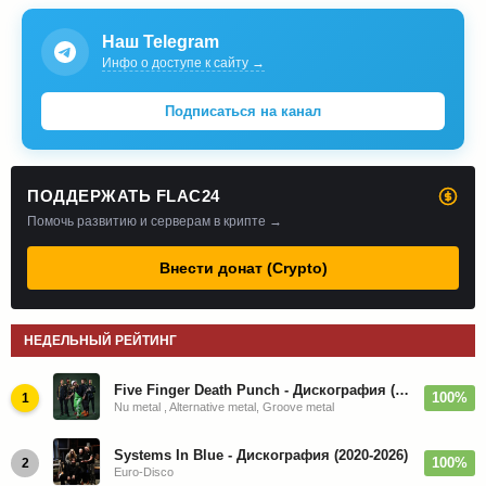
Наш Telegram
Инфо о доступе к сайту →
Подписаться на канал
ПОДДЕРЖАТЬ FLAC24
Помочь развитию и серверам в крипте →
Внести донат (Crypto)
НЕДЕЛЬНЫЙ РЕЙТИНГ
Five Finger Death Punch - Дискография (2008-2026)
100%
1
Nu metal , Alternative metal, Groove metal
Systems In Blue - Дискография (2020-2026)
100%
2
Euro-Disco