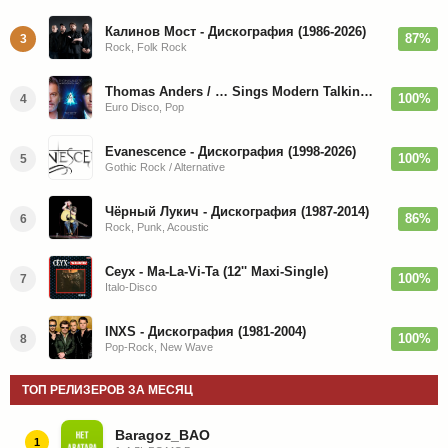
Калинов Мост - Дискография (1986-2026)
87%
3
Rock, Folk Rock
Thomas Anders / … Sings Modern Talking: The Best hi-res
100%
4
Euro Disco, Pop
Evanescence - Дискография (1998-2026)
100%
5
Gothic Rock / Alternative
Чёрный Лукич - Дискография (1987-2014)
86%
6
Rock, Punk, Acoustic
Ceyx - Ma-La-Vi-Ta (12'' Maxi-Single)
100%
7
Italo-Disco
INXS - Дискография (1981-2004)
100%
8
Pop-Rock, New Wave
ТОП РЕЛИЗЕРОВ ЗА МЕСЯЦ
Baragoz_BAO
1