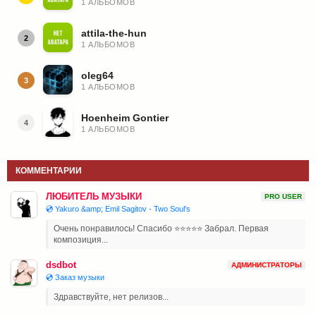
1 АЛЬБОМОВ
attila-the-hun
2
1 АЛЬБОМОВ
oleg64
3
1 АЛЬБОМОВ
Hoenheim Gontier
4
1 АЛЬБОМОВ
КОММЕНТАРИИ
ЛЮБИТЕЛЬ МУЗЫКИ
PRO USER
💿 Yakuro &amp; Emil Sagitov - Two Soul's
Очень понравилось! Спасибо ⭐⭐⭐⭐⭐ Забрал. Первая
композиция...
dsdbot
АДМИНИСТРАТОРЫ
💿 Заказ музыки
Здравствуйте, нет релизов...