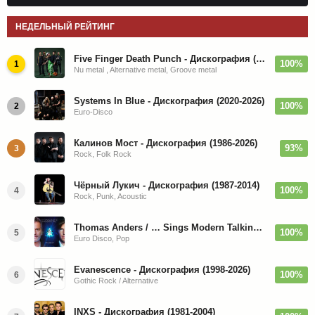
НЕДЕЛЬНЫЙ РЕЙТИНГ
Five Finger Death Punch - Дискография (2008-2026)
100%
1
Nu metal , Alternative metal, Groove metal
Systems In Blue - Дискография (2020-2026)
100%
2
Euro-Disco
Калинов Мост - Дискография (1986-2026)
93%
3
Rock, Folk Rock
Чёрный Лукич - Дискография (1987-2014)
100%
4
Rock, Punk, Acoustic
Thomas Anders / … Sings Modern Talking: The Best hi-res
100%
5
Euro Disco, Pop
Evanescence - Дискография (1998-2026)
100%
6
Gothic Rock / Alternative
INXS - Дискография (1981-2004)