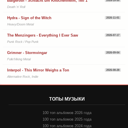
Balgeroth - Schlacht um Knochenheim, Teil 1
2026-10-30
Death 'n' Roll
Hydra - Sign of the Witch
2026-11-01
Heavy/Doom Metal
The Menzingers - Everything I Ever Saw
2026-07-17
Punk Rock / Pop Punk
Grimner - Stormvingar
2026-09-04
Folk/Viking Metal
Interpol - This Mirror Weighs a Ton
2026-08-28
Alternative Rock, Indie
ТОПЫ МУЗЫКИ
100 топ альбомов 2026 года
100 топ альбомов 2025 года
100 топ альбомов 2024 года