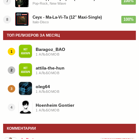
100%
7
Pop-Rock, New Wave
Ceyx - Ma-La-Vi-Ta (12'' Maxi-Single)
100%
8
Italo-Disco
ТОП РЕЛИЗЕРОВ ЗА МЕСЯЦ
Baragoz_BAO
1
1 АЛЬБОМОВ
attila-the-hun
2
1 АЛЬБОМОВ
oleg64
3
1 АЛЬБОМОВ
Hoenheim Gontier
4
1 АЛЬБОМОВ
КОММЕНТАРИИ