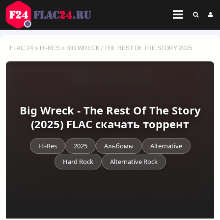
FLAC 24
»
HI-RES
» BIG WRECK / THE REST OF THE STORY 2025
Big Wreck - The Rest Of The Story
(2025) FLAC скачать торрент
Hi-Res
2025
Альбомы
Alternative
Hard Rock
Alternative Rock