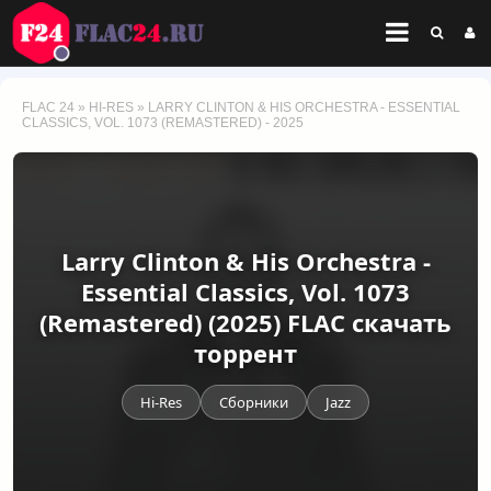
FLAC 24
»
HI-RES
» LARRY CLINTON & HIS ORCHESTRA - ESSENTIAL
CLASSICS, VOL. 1073 (REMASTERED) - 2025
Larry Clinton & His Orchestra -
Essential Classics, Vol. 1073
(Remastered) (2025) FLAC скачать
торрент
Hi-Res
Сборники
Jazz