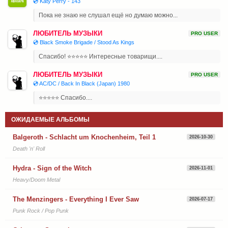
💿 Katy Perry - 143
Пока не знаю не слушал ещё но думаю можно...
ЛЮБИТЕЛЬ МУЗЫКИ
PRO USER
💿 Black Smoke Brigade / Stood As Kings
Спасибо! ⭐⭐⭐⭐⭐ Интересные товарищи....
ЛЮБИТЕЛЬ МУЗЫКИ
PRO USER
💿 AC/DC / Back In Black (Japan) 1980
⭐⭐⭐⭐⭐ Спасибо....
ОЖИДАЕМЫЕ АЛЬБОМЫ
Balgeroth - Schlacht um Knochenheim, Teil 1
2026-10-30
Death 'n' Roll
Hydra - Sign of the Witch
2026-11-01
Heavy/Doom Metal
The Menzingers - Everything I Ever Saw
2026-07-17
Punk Rock / Pop Punk