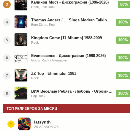
Калинов Мост - Дискография (1986-2026)
88%
3
Rock, Folk Rock
Thomas Anders / … Sings Modern Talking: The Best hi-res
100%
4
Euro Disco, Pop
Kingdom Come [11 Albums] 1988-2009
100%
5
Rock
Evanescence - Дискография (1998-2026)
100%
6
Gothic Rock / Alternative
ZZ Top - Eliminator 1983
100%
7
Rock
ВИА Веселые Ребята - Любовь - Огромная Страна - 1974/2026
100%
8
Pop Rock
ТОП РЕЛИЗЕРОВ ЗА МЕСЯЦ
latsynth
1
26 АЛЬБОМОВ