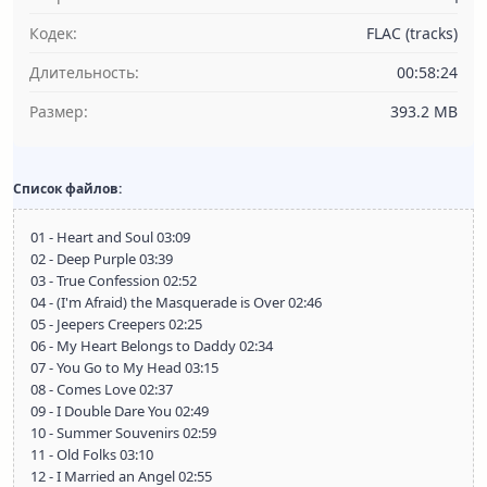
Кодек:
FLAC (tracks)
Длительность:
00:58:24
Размер:
393.2 MB
Список файлов:
01 - Heart and Soul 03:09
02 - Deep Purple 03:39
03 - True Confession 02:52
04 - (I'm Afraid) the Masquerade is Over 02:46
05 - Jeepers Creepers 02:25
06 - My Heart Belongs to Daddy 02:34
07 - You Go to My Head 03:15
08 - Comes Love 02:37
09 - I Double Dare You 02:49
10 - Summer Souvenirs 02:59
11 - Old Folks 03:10
12 - I Married an Angel 02:55