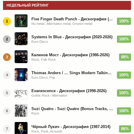
НЕДЕЛЬНЫЙ РЕЙТИНГ
Five Finger Death Punch - Дискография (2008-2026)
100%
1
Nu metal , Alternative metal, Groove metal
Systems In Blue - Дискография (2020-2026)
100%
2
Euro-Disco
Калинов Мост - Дискография (1986-2026)
88%
3
Rock, Folk Rock
Thomas Anders / … Sings Modern Talking: The Best hi-res
100%
4
Euro Disco, Pop
Evanescence - Дискография (1998-2026)
100%
5
Gothic Rock / Alternative
Suzi Quatro - Suzi Quatro (Bonus Tracks, Remaster) 1973/2022
100%
6
Rock
Чёрный Лукич - Дискография (1987-2014)
86%
7
Rock, Punk, Acoustic