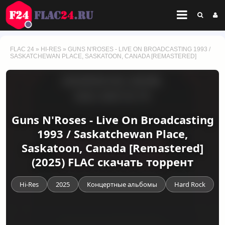
FLAC 24
»
HI-RES
» GUNS N'ROSES - LIVE ON BROADCASTING 1993 /
SASKATCHEWAN PLACE, SASKATOON, CANADA [REMASTERED]
Guns N'Roses - Live On Broadcasting
1993 / Saskatchewan Place,
Saskatoon, Canada [Remastered]
(2025) FLAC скачать торрент
Hi-Res
2025
Концертные альбомы
Hard Rock