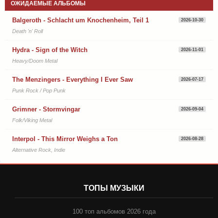
ОЖИДАЕМЫЕ АЛЬБОМЫ
Balgeroth - Schlacht um Knochenheim, Teil 1
2026-10-30
Death 'n' Roll
Hydra - Sign of the Witch
2026-11-01
Heavy/Doom Metal
The Menzingers - Everything I Ever Saw
2026-07-17
Punk Rock / Pop Punk
Grimner - Stormvingar
2026-09-04
Folk/Viking Metal
Interpol - This Mirror Weighs a Ton
2026-08-28
Alternative Rock, Indie
ТОПЫ МУЗЫКИ
100 топ альбомов 2026 года