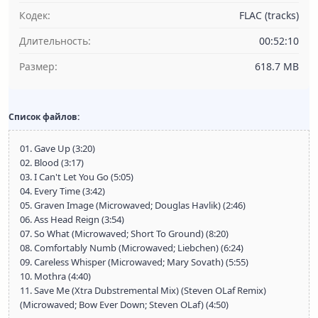
Кодек:
FLAC (tracks)
Длительность:
00:52:10
Размер:
618.7 MB
Список файлов:
01. Gave Up (3:20)
02. Blood (3:17)
03. I Can't Let You Go (5:05)
04. Every Time (3:42)
05. Graven Image (Microwaved; Douglas Havlik) (2:46)
06. Ass Head Reign (3:54)
07. So What (Microwaved; Short To Ground) (8:20)
08. Comfortably Numb (Microwaved; Liebchen) (6:24)
09. Careless Whisper (Microwaved; Mary Sovath) (5:55)
10. Mothra (4:40)
11. Save Me (Xtra Dubstremental Mix) (Steven OLaf Remix)
(Microwaved; Bow Ever Down; Steven OLaf) (4:50)