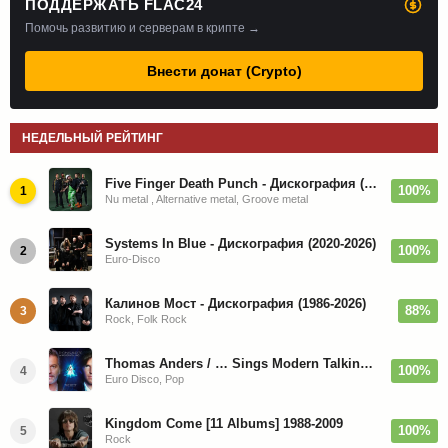
ПОДДЕРЖАТЬ FLAC24
Помочь развитию и серверам в крипте →
Внести донат (Crypto)
НЕДЕЛЬНЫЙ РЕЙТИНГ
Five Finger Death Punch - Дискография (2008-2026)
100%
1
Nu metal , Alternative metal, Groove metal
Systems In Blue - Дискография (2020-2026)
100%
2
Euro-Disco
Калинов Мост - Дискография (1986-2026)
88%
3
Rock, Folk Rock
Thomas Anders / … Sings Modern Talking: The Best hi-res
100%
4
Euro Disco, Pop
Kingdom Come [11 Albums] 1988-2009
100%
5
Rock