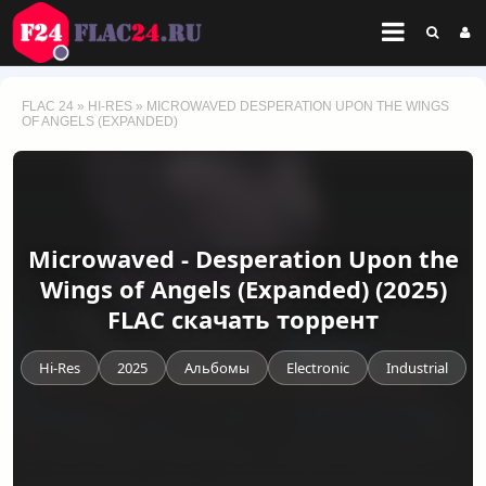
FLAC 24
»
HI-RES
» MICROWAVED DESPERATION UPON THE WINGS
OF ANGELS (EXPANDED)
Microwaved - Desperation Upon the
Wings of Angels (Expanded) (2025)
FLAC скачать торрент
Hi-Res
2025
Альбомы
Electronic
Industrial