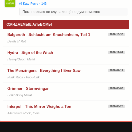
💿 Katy Perry - 143
Пока не знаю не слушал ещё но думаю можно...
ОЖИДАЕМЫЕ АЛЬБОМЫ
Balgeroth - Schlacht um Knochenheim, Teil 1
2026-10-30
Death 'n' Roll
Hydra - Sign of the Witch
2026-11-01
Heavy/Doom Metal
The Menzingers - Everything I Ever Saw
2026-07-17
Punk Rock / Pop Punk
Grimner - Stormvingar
2026-09-04
Folk/Viking Metal
Interpol - This Mirror Weighs a Ton
2026-08-28
Alternative Rock, Indie