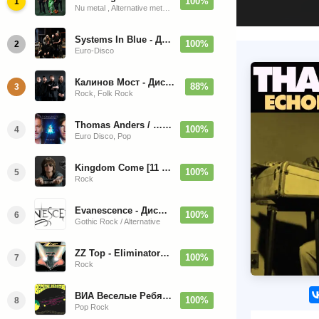
100%
1
Nu metal , Alternative metal, Groove metal
Systems In Blue - Дискография (2020-2026)
100%
2
Euro-Disco
Калинов Мост - Дискография (1986-2026)
88%
3
Rock, Folk Rock
Thomas Anders / … Sings Modern Talking: The Best hi-res
100%
4
Euro Disco, Pop
Kingdom Come [11 Albums] 1988-2009
100%
5
Rock
Evanescence - Дискография (1998-2026)
100%
6
Gothic Rock / Alternative
ZZ Top - Eliminator 1983
100%
7
Rock
ВИА Веселые Ребята - Любовь - Огромная Страна - 1974/2026
100%
8
Pop Rock