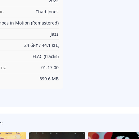
2025
ь:
Thad Jones
hoes in Motion (Remastered)
Jazz
24 бит / 44.1 кГц
FLAC (tracks)
ть:
01:17:00
599.6 MB
и: