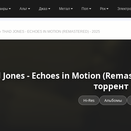
анры
Альт
Джаз
Метал
Поп
Рок
Электр
» THAD JONES - ECHOES IN MOTION (REMASTERED) - 2025
 Jones - Echoes in Motion (Rema
торрент
Hi-Res
Альбомы