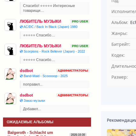
Год:
Спасибо! ⭐⭐⭐⭐⭐ Интересные
Исполнител
товарищи....
ЛЮБИТЕЛЬ МУЗЫКИ
Альбом:
Ec
PRO USER
💿 AC/DC / Back In Black (Japan) 1980
Жанры:
⭐⭐⭐⭐⭐ Спасибо....
Битрейт:
ЛЮБИТЕЛЬ МУЗЫКИ
PRO USER
💿 Scorpions - Rock Believer (Japan) - 2022
Кодек:
⭐⭐⭐⭐⭐ Спасибо....
Длительнос
dsdbot
АДМИНИСТРАТОРЫ
Размер:
💿 Band-Maid - Scooooop - 2025
поправил...
dsdbot
АДМИНИСТРАТОРЫ
💿 Заказ музыки
Добавил...
Рекомендаци
ОЖИДАЕМЫЕ АЛЬБОМЫ
Balgeroth - Schlacht um
2026-10-30