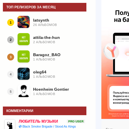
ТОП РЕЛИЗЕРОВ ЗА МЕСЯЦ
latsynth
1
26 АЛЬБОМОВ
attila-the-hun
2
2 АЛЬБОМОВ
Baragoz_BAO
3
1 АЛЬБОМОВ
oleg64
4
1 АЛЬБОМОВ
Hoenheim Gontier
5
1 АЛЬБОМОВ
КОММЕНТАРИИ
ЛЮБИТЕЛЬ МУЗЫКИ
PRO USER
💿 Black Smoke Brigade / Stood As Kings