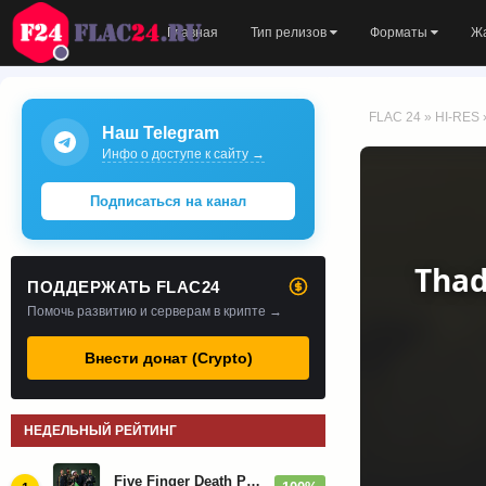
Главная
Тип релизов
Форматы
Ж
FLAC 24
»
HI-RES
Наш Telegram
Инфо о доступе к сайту →
Подписаться на канал
Thad
ПОДДЕРЖАТЬ FLAC24
Помочь развитию и серверам в крипте →
Внести донат (Crypto)
НЕДЕЛЬНЫЙ РЕЙТИНГ
Five Finger Death Punch - Дискография (2008-2026)