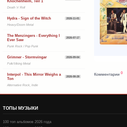
Knochenheim, Teil 1
Death 'n' Roll
Hydra - Sign of the Witch
2026-11-01
Heavy/Doom Metal
The Menzingers - Everything I
2026-07-17
Ever Saw
Punk Rock / Pop Punk
Grimner - Stormvingar
2026-09-04
Folk/Viking Metal
0
Комментарии
Interpol - This Mirror Weighs a
2026-08-28
Ton
Alternative Rock, Indie
ТОПЫ МУЗЫКИ
100 топ альбомов 2026 года