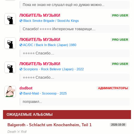
Пока не знаю не слушал ещё но думаю можно...
ЛЮБИТЕЛЬ МУЗЫКИ
PRO USER
💿 Black Smoke Brigade / Stood As Kings
Спасибо! ⭐⭐⭐⭐⭐ Интересные товарищи....
ЛЮБИТЕЛЬ МУЗЫКИ
PRO USER
💿 AC/DC / Back In Black (Japan) 1980
⭐⭐⭐⭐⭐ Спасибо....
ЛЮБИТЕЛЬ МУЗЫКИ
PRO USER
💿 Scorpions - Rock Believer (Japan) - 2022
⭐⭐⭐⭐⭐ Спасибо....
dsdbot
АДМИНИСТРАТОРЫ
💿 Band-Maid - Scooooop - 2025
поправил...
ОЖИДАЕМЫЕ АЛЬБОМЫ
Balgeroth - Schlacht um Knochenheim, Teil 1
2026-10-30
Death 'n' Roll