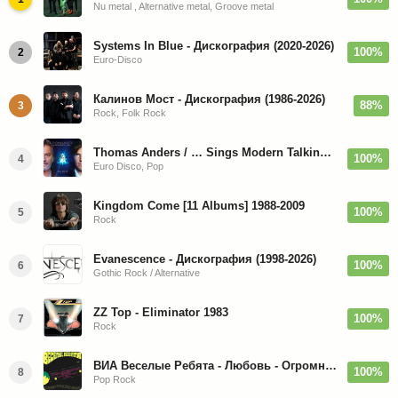
Nu metal , Alternative metal, Groove metal
Systems In Blue - Дискография (2020-2026)
100%
2
Euro-Disco
Калинов Мост - Дискография (1986-2026)
88%
3
Rock, Folk Rock
Thomas Anders / … Sings Modern Talking: The Best hi-res
100%
4
Euro Disco, Pop
Kingdom Come [11 Albums] 1988-2009
100%
5
Rock
Evanescence - Дискография (1998-2026)
100%
6
Gothic Rock / Alternative
ZZ Top - Eliminator 1983
100%
7
Rock
ВИА Веселые Ребята - Любовь - Огромная Страна - 1974/2026
100%
8
Pop Rock