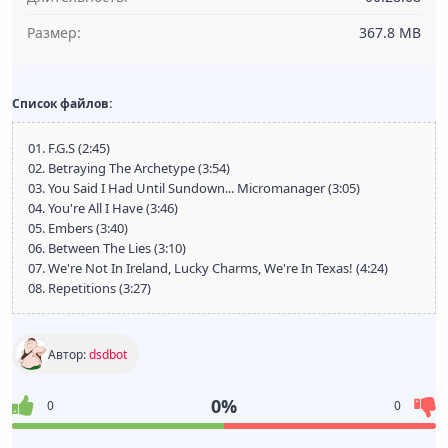
Размер:
367.8 MB
Список файлов:
01. F.G.S (2:45)
02. Betraying The Archetype (3:54)
03. You Said I Had Until Sundown... Micromanager (3:05)
04. You're All I Have (3:46)
05. Embers (3:40)
06. Between The Lies (3:10)
07. We're Not In Ireland, Lucky Charms, We're In Texas! (4:24)
08. Repetitions (3:27)
Автор:
dsdbot
0%
0
0