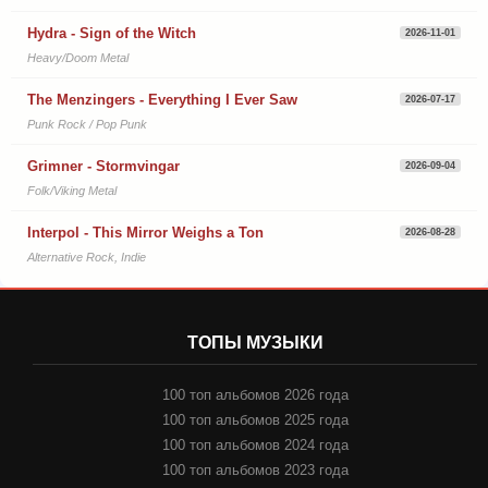
Hydra - Sign of the Witch
2026-11-01
Heavy/Doom Metal
The Menzingers - Everything I Ever Saw
2026-07-17
Punk Rock / Pop Punk
Grimner - Stormvingar
2026-09-04
Folk/Viking Metal
Interpol - This Mirror Weighs a Ton
2026-08-28
Alternative Rock, Indie
ТОПЫ МУЗЫКИ
100 топ альбомов 2026 года
100 топ альбомов 2025 года
100 топ альбомов 2024 года
100 топ альбомов 2023 года