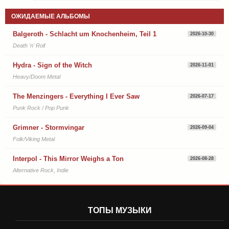
ОЖИДАЕМЫЕ АЛЬБОМЫ
Balgeroth - Schlacht um Knochenheim, Teil 1
2026-10-30
Death 'n' Roll
Hydra - Sign of the Witch
2026-11-01
Heavy/Doom Metal
The Menzingers - Everything I Ever Saw
2026-07-17
Punk Rock / Pop Punk
Grimner - Stormvingar
2026-09-04
Folk/Viking Metal
Interpol - This Mirror Weighs a Ton
2026-08-28
Alternative Rock, Indie
ТОПЫ МУЗЫКИ