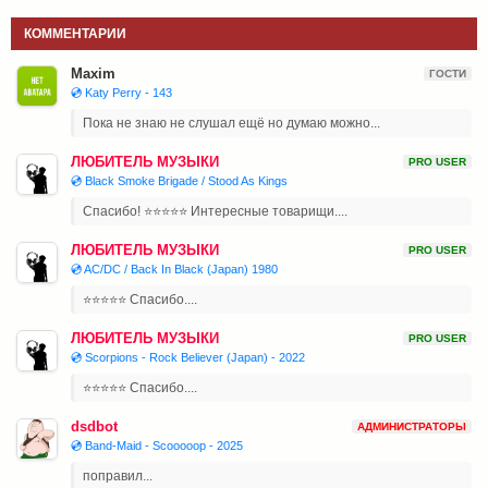
КОММЕНТАРИИ
Maxim
ГОСТИ
💿 Katy Perry - 143
Пока не знаю не слушал ещё но думаю можно...
ЛЮБИТЕЛЬ МУЗЫКИ
PRO USER
💿 Black Smoke Brigade / Stood As Kings
Спасибо! ⭐⭐⭐⭐⭐ Интересные товарищи....
ЛЮБИТЕЛЬ МУЗЫКИ
PRO USER
💿 AC/DC / Back In Black (Japan) 1980
⭐⭐⭐⭐⭐ Спасибо....
ЛЮБИТЕЛЬ МУЗЫКИ
PRO USER
💿 Scorpions - Rock Believer (Japan) - 2022
⭐⭐⭐⭐⭐ Спасибо....
dsdbot
АДМИНИСТРАТОРЫ
💿 Band-Maid - Scooooop - 2025
поправил...