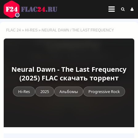
FLAC 24
»
HI-RES
» NEURAL DAWN / THE LAST FREQUENCY
Neural Dawn - The Last Frequency
(2025) FLAC скачать торрент
Hi-Res
2025
Альбомы
Progressive Rock