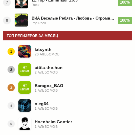
ZZ Top - Eliminator 1983
100%
7
Rock
ВИА Веселые Ребята - Любовь - Огромная Страна - 1974/2026
100%
8
Pop Rock
ТОП РЕЛИЗЕРОВ ЗА МЕСЯЦ
latsynth
1
26 АЛЬБОМОВ
attila-the-hun
2
2 АЛЬБОМОВ
Baragoz_BAO
3
1 АЛЬБОМОВ
oleg64
4
1 АЛЬБОМОВ
Hoenheim Gontier
5
1 АЛЬБОМОВ