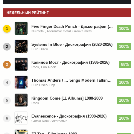
НЕДЕЛЬНЫЙ РЕЙТИНГ
Five Finger Death Punch - Дискография (2008-2026)
100%
1
Nu metal , Alternative metal, Groove metal
Systems In Blue - Дискография (2020-2026)
100%
2
Euro-Disco
Калинов Мост - Дискография (1986-2026)
88%
3
Rock, Folk Rock
Thomas Anders / … Sings Modern Talking: The Best hi-res
100%
4
Euro Disco, Pop
Kingdom Come [11 Albums] 1988-2009
100%
5
Rock
Evanescence - Дискография (1998-2026)
100%
6
Gothic Rock / Alternative