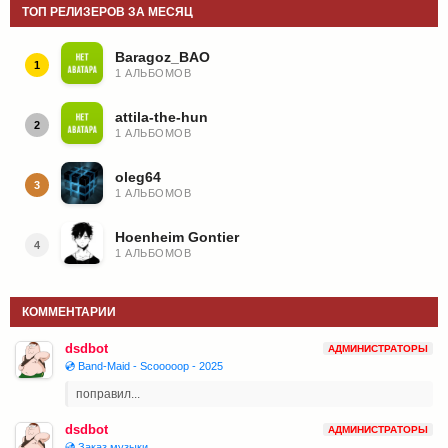
ТОП РЕЛИЗЕРОВ ЗА МЕСЯЦ
Baragoz_BAO
1
1 АЛЬБОМОВ
attila-the-hun
2
1 АЛЬБОМОВ
oleg64
3
1 АЛЬБОМОВ
Hoenheim Gontier
4
1 АЛЬБОМОВ
КОММЕНТАРИИ
dsdbot
АДМИНИСТРАТОРЫ
💿 Band-Maid - Scooooop - 2025
поправил...
dsdbot
АДМИНИСТРАТОРЫ
💿 Заказ музыки