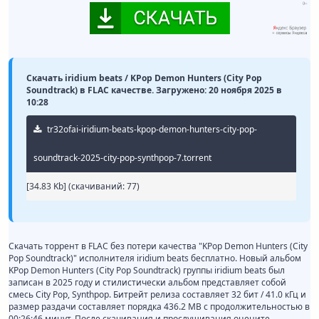
Скачать iridium beats / KPop Demon Hunters (City Pop
Soundtrack) в FLAC качестве. Загружено: 20 ноября 2025 в
10:28
tr32ofai-iridium-beats-kpop-demon-hunters-city-pop-
soundtrack-2025-city-pop-synthpop-7.torrent
[34.83 Kb] (cкачиваний: 77)
Скачать торрент в FLAC без потери качества "KPop Demon Hunters (City
Pop Soundtrack)" исполнителя iridium beats бесплатно. Новый альбом
KPop Demon Hunters (City Pop Soundtrack) группы iridium beats был
записан в 2025 году и стилистически альбом представляет собой
смесь City Pop, Synthpop. Битрейт релиза составляет 32 бит / 41.0 кГц и
размер раздачи составляет порядка 436.2 MB с продолжительностью в
00:26:46 минут. После скачивания и прослушивания оцените