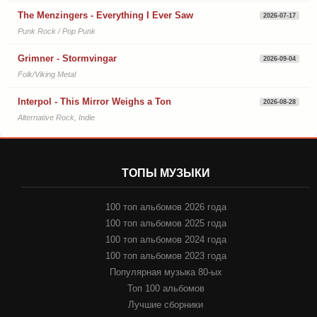
The Menzingers - Everything I Ever Saw
2026-07-17
Punk Rock / Pop Punk
Grimner - Stormvingar
2026-09-04
Folk/Viking Metal
Interpol - This Mirror Weighs a Ton
2026-08-28
Alternative Rock, Indie
ТОПЫ МУЗЫКИ
100 топ альбомов 2026 года
100 топ альбомов 2025 года
100 топ альбомов 2024 года
100 топ альбомов 2023 года
Популярная музыка 80-ых
Топ 100 альбомов
Лучшие сборники