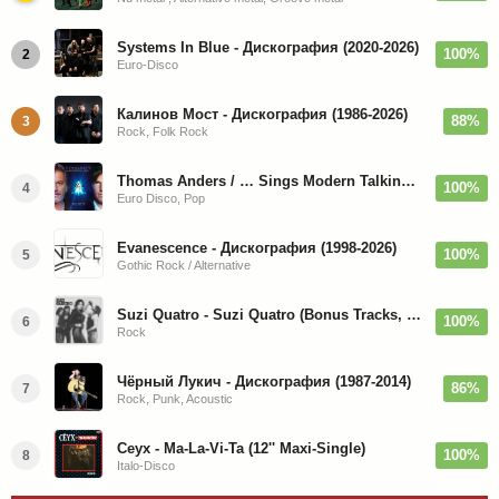
Systems In Blue - Дискография (2020-2026)
100%
2
Euro-Disco
Калинов Мост - Дискография (1986-2026)
88%
3
Rock, Folk Rock
Thomas Anders / … Sings Modern Talking: The Best hi-res
100%
4
Euro Disco, Pop
Evanescence - Дискография (1998-2026)
100%
5
Gothic Rock / Alternative
Suzi Quatro - Suzi Quatro (Bonus Tracks, Remaster) 1973/2022
100%
6
Rock
Чёрный Лукич - Дискография (1987-2014)
86%
7
Rock, Punk, Acoustic
Ceyx - Ma-La-Vi-Ta (12'' Maxi-Single)
100%
8
Italo-Disco