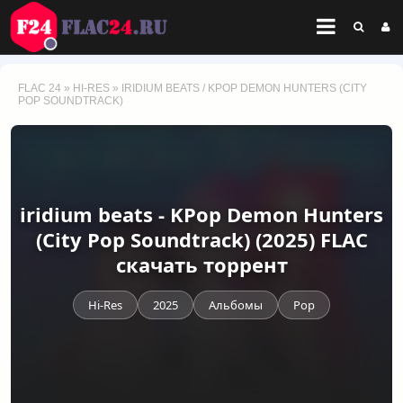
FLAC 24
»
HI-RES
» IRIDIUM BEATS / KPOP DEMON HUNTERS (CITY
POP SOUNDTRACK)
iridium beats - KPop Demon Hunters
(City Pop Soundtrack) (2025) FLAC
скачать торрент
Hi-Res
2025
Альбомы
Pop