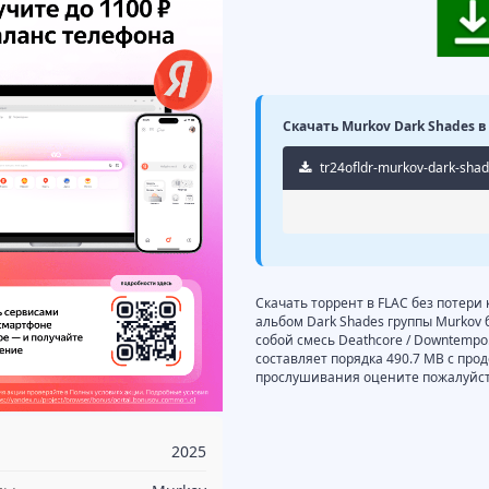
Скачать Murkov Dark Shades в 
tr24ofldr-murkov-dark-sha
Скачать торрент в FLAC без потери
альбом Dark Shades группы Murkov 
собой смесь Deathcore / Downtempo.
составляет порядка 490.7 MB с про
прослушивания оцените пожалуйста
2025