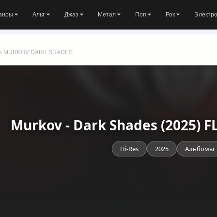
анры
Альт
Джаз
Метал
Поп
Рок
Электр
» MURKOV DARK SHADES
Murkov - Dark Shades (2025) 
Hi-Res
2025
Альбомы