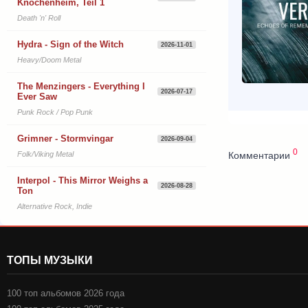
Knochenheim, Teil 1
Death 'n' Roll
Hydra - Sign of the Witch
2026-11-01
Heavy/Doom Metal
The Menzingers - Everything I
2026-07-17
Ever Saw
Punk Rock / Pop Punk
Grimner - Stormvingar
2026-09-04
0
Комментарии
Folk/Viking Metal
Interpol - This Mirror Weighs a
2026-08-28
Ton
Alternative Rock, Indie
ТОПЫ МУЗЫКИ
100 топ альбомов 2026 года