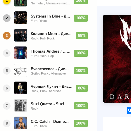
100%
1
Nu metal , Alternative metal, Groove metal
Systems In Blue - Дискография (2020-2026)
100%
2
Euro-Disco
Калинов Мост - Дискография (1986-2026)
88%
3
Rock, Folk Rock
Thomas Anders / … Sings Modern Talking: The Best hi-res
100%
4
Euro Disco, Pop
Evanescence - Дискография (1998-2026)
100%
5
Gothic Rock / Alternative
Чёрный Лукич - Дискография (1987-2014)
86%
6
Rock, Punk, Acoustic
Suzi Quatro - Suzi Quatro (Bonus Tracks, Remaster) 1973/2022
100%
7
Rock
C.C. Catch - Diamonds. Her Greatest Hits 1988
100%
8
Euro-Disco