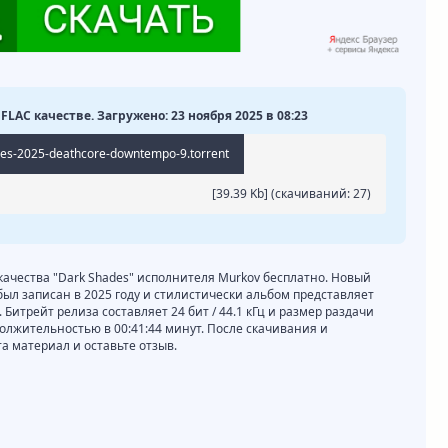
FLAC качестве. Загружено: 23 ноября 2025 в 08:23
des-2025-deathcore-downtempo-9.torrent
[39.39 Kb] (cкачиваний: 27)
 качества "Dark Shades" исполнителя Murkov бесплатно. Новый
был записан в 2025 году и стилистически альбом представляет
 Битрейт релиза составляет 24 бит / 44.1 кГц и размер раздачи
должительностью в 00:41:44 минут. После скачивания и
 материал и оставьте отзыв.