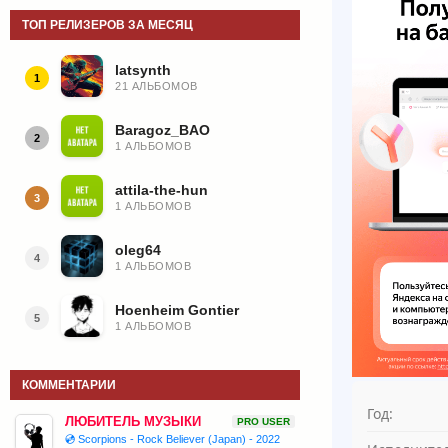
ТОП РЕЛИЗЕРОВ ЗА МЕСЯЦ
latsynth
1
21 АЛЬБОМОВ
Baragoz_BAO
2
1 АЛЬБОМОВ
attila-the-hun
3
1 АЛЬБОМОВ
oleg64
4
1 АЛЬБОМОВ
Hoenheim Gontier
5
1 АЛЬБОМОВ
КОММЕНТАРИИ
Год:
ЛЮБИТЕЛЬ МУЗЫКИ
PRO USER
💿 Scorpions - Rock Believer (Japan) - 2022