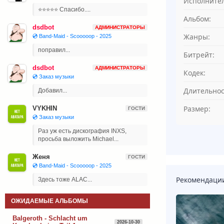
Исполнител
⭐⭐⭐⭐⭐ Спасибо....
Альбом:
dsdbot
АДМИНИСТРАТОРЫ
Жанры:
💿 Band-Maid - Scooooop - 2025
поправил...
Битрейт:
dsdbot
АДМИНИСТРАТОРЫ
Кодек:
💿 Заказ музыки
Длительнос
Добавил...
Размер:
VYKHIN
ГОСТИ
💿 Заказ музыки
Раз уж есть дискография INXS,
просьба выложить Michael...
Женя
ГОСТИ
💿 Band-Maid - Scooooop - 2025
Рекомендаци
Здесь тоже ALAC...
ОЖИДАЕМЫЕ АЛЬБОМЫ
Balgeroth - Schlacht um
2026-10-30