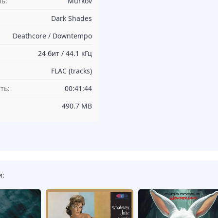
ь:
Murkov
Dark Shades
Deathcore / Downtempo
24 бит / 44.1 кГц
FLAC (tracks)
ть:
00:41:44
490.7 MB
и: