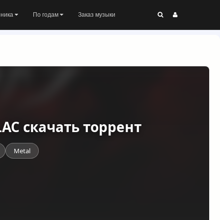
оника
По годам
Заказ музыки
FLAC скачать торрент
Metal