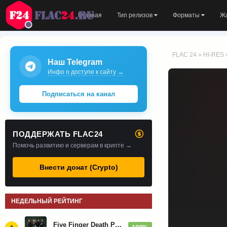
Главная
Тип релизов
Форматы
Ж
FLAC 24
»
HI-RES
Наш Telegram
Инфо о доступе к сайту →
Подписаться на канал
ПОДДЕРЖАТЬ FLAC24
Помочь развитию и серверам в крипте →
Внести донат (Crypto)
НЕДЕЛЬНЫЙ РЕЙТИНГ
Five Finger Death Punch - Дискография (2008-2026)