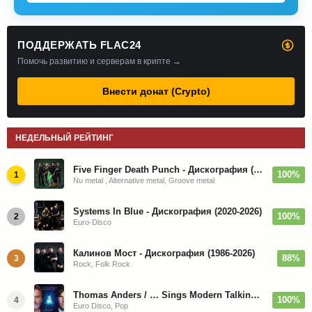
ПОДДЕРЖАТЬ FLAC24
Помочь развитию и серверам в крипте →
Внести донат (Crypto)
НЕДЕЛЬНЫЙ РЕЙТИНГ
Five Finger Death Punch - Дискография (2008-2026)
100%
1
Nu metal , Alternative metal, Groove metal
Systems In Blue - Дискография (2020-2026)
100%
2
Euro-Disco
Калинов Мост - Дискография (1986-2026)
88%
3
Rock, Folk Rock
Thomas Anders / … Sings Modern Talking: The Best hi-res
100%
4
Euro Disco, Pop