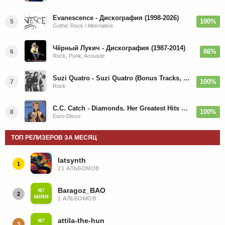
Evanescence - Дискография (1998-2026)
100%
5
Gothic Rock / Alternative
Чёрный Лукич - Дискография (1987-2014)
86%
6
Rock, Punk, Acoustic
Suzi Quatro - Suzi Quatro (Bonus Tracks, Remaster) 1973/2022
100%
7
Rock
C.C. Catch - Diamonds. Her Greatest Hits 1988
100%
8
Euro-Disco
ТОП РЕЛИЗЕРОВ ЗА МЕСЯЦ
latsynth
1
21 АЛЬБОМОВ
Baragoz_BAO
2
1 АЛЬБОМОВ
attila-the-hun
3