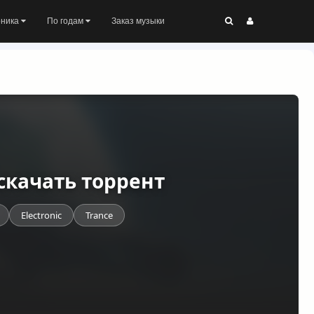
оника
По годам
Заказ музыки
C скачать торрент
Electronic
Trance