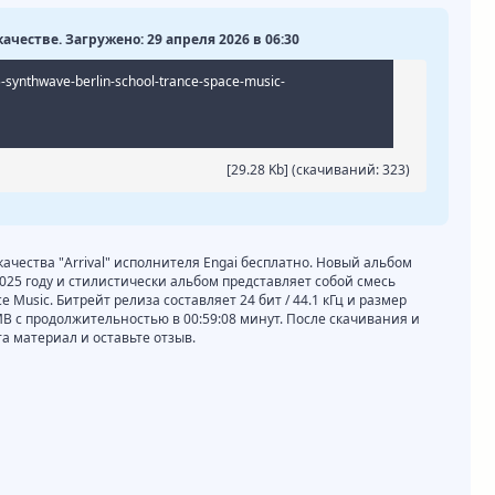
 качестве. Загружено: 29 апреля 2026 в 06:30
5-synthwave-berlin-school-trance-space-music-
[29.28 Kb] (cкачиваний: 323)
качества "Arrival" исполнителя Engai бесплатно. Новый альбом
 2025 году и стилистически альбом представляет собой смесь
ace Music. Битрейт релиза составляет 24 бит / 44.1 кГц и размер
MB с продолжительностью в 00:59:08 минут. После скачивания и
 материал и оставьте отзыв.