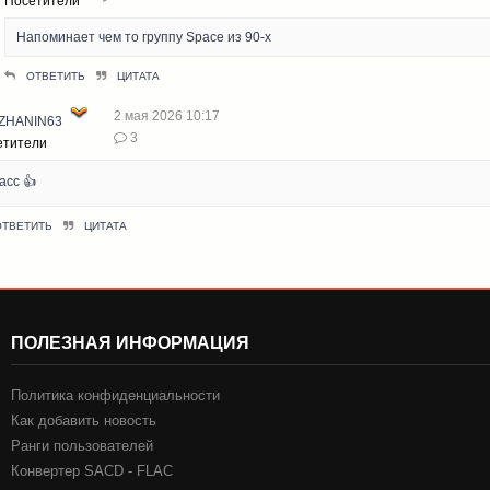
Посетители
Напоминает чем то группу Space из 90-х
ОТВЕТИТЬ
ЦИТАТА
2 мая 2026 10:17
ZHANIN63
3
етители
асс 👍
ОТВЕТИТЬ
ЦИТАТА
ПОЛЕЗНАЯ ИНФОРМАЦИЯ
Политика конфиденциальности
Как добавить новость
Ранги пользователей
Конвертер SACD - FLAC