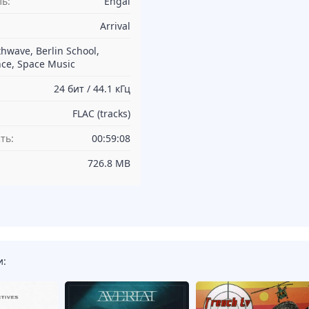
ь:
Engai
Arrival
hwave, Berlin School,
nce, Space Music
24 бит / 44.1 кГц
FLAC (tracks)
ть:
00:59:08
726.8 MB
и: