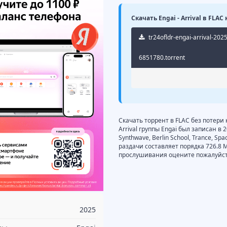
Скачать Engai - Arrival в FLAC
tr24ofldr-engai-arrival-202
6851780.torrent
Скачать торрент в FLAC без потери 
Arrival группы Engai был записан в
Synthwave, Berlin School, Trance, Sp
раздачи составляет порядка 726.8 
прослушивания оцените пожалуйста
2025