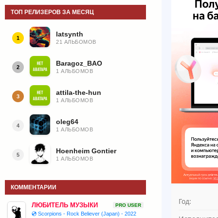
ТОП РЕЛИЗЕРОВ ЗА МЕСЯЦ
latsynth
1
21 АЛЬБОМОВ
Baragoz_BAO
2
1 АЛЬБОМОВ
attila-the-hun
3
1 АЛЬБОМОВ
oleg64
4
1 АЛЬБОМОВ
Hoenheim Gontier
5
1 АЛЬБОМОВ
КОММЕНТАРИИ
Год:
ЛЮБИТЕЛЬ МУЗЫКИ
PRO USER
💿 Scorpions - Rock Believer (Japan) - 2022