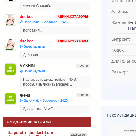
Исполнител
⭐⭐⭐⭐⭐ Спасибо....
Альбом:
dsdbot
АДМИНИСТРАТОРЫ
Жанры:
Synt
💿 Band-Maid - Scooooop - 2025
Tra
поправил...
Битрейт:
dsdbot
АДМИНИСТРАТОРЫ
💿 Заказ музыки
Кодек:
Добавил...
Длительнос
VYKHIN
ГОСТИ
Размер:
💿 Заказ музыки
Раз уж есть дискография INXS,
просьба выложить Michael...
Женя
ГОСТИ
💿 Band-Maid - Scooooop - 2025
Здесь тоже ALAC...
Рекомендаци
ОЖИДАЕМЫЕ АЛЬБОМЫ
Balgeroth - Schlacht um
2026-10-30