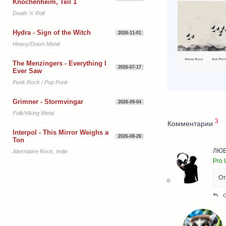
Knochenheim, Teil 1
Death 'n' Roll
Hydra - Sign of the Witch
2026-11-01
Heavy/Doom Metal
The Menzingers - Everything I
2026-07-17
Ever Saw
Punk Rock / Pop Punk
Grimner - Stormvingar
2026-09-04
Folk/Viking Metal
3
Комментарии
Interpol - This Mirror Weighs a
2026-08-28
Ton
ЛЮБ
Alternative Rock, Indie
Pro 
От