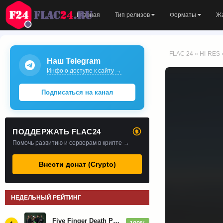
Главная
Тип релизов
Форматы
Ж
FLAC 24
»
HI-RES
Наш Telegram
Инфо о доступе к сайту →
Подписаться на канал
ПОДДЕРЖАТЬ FLAC24
Помочь развитию и серверам в крипте →
Внести донат (Crypto)
НЕДЕЛЬНЫЙ РЕЙТИНГ
Five Finger Death Punch - Дискография (2008-2026)