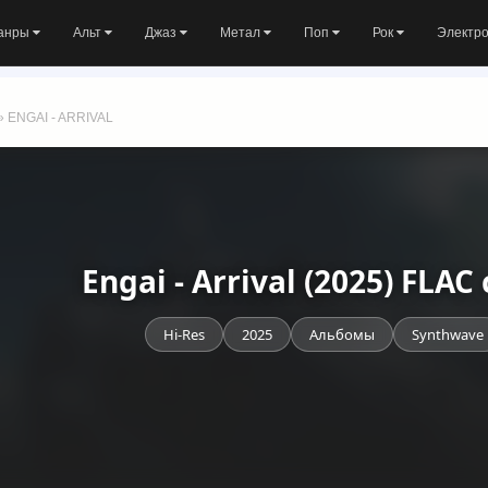
анры
Альт
Джаз
Метал
Поп
Рок
Электр
» ENGAI - ARRIVAL
Engai - Arrival (2025) FLA
Hi-Res
2025
Альбомы
Synthwave