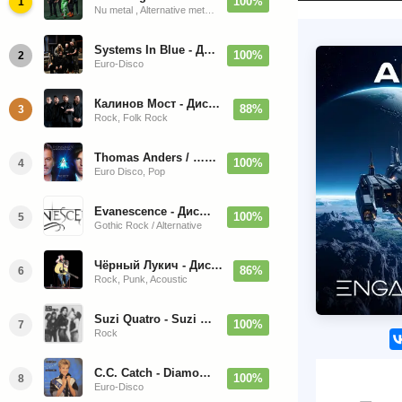
100%
1
Nu metal , Alternative metal, Groove metal
Systems In Blue - Дискография (2020-2026)
100%
2
Euro-Disco
Калинов Мост - Дискография (1986-2026)
88%
3
Rock, Folk Rock
Thomas Anders / … Sings Modern Talking: The Best hi-res
100%
4
Euro Disco, Pop
Evanescence - Дискография (1998-2026)
100%
5
Gothic Rock / Alternative
Чёрный Лукич - Дискография (1987-2014)
86%
6
Rock, Punk, Acoustic
Suzi Quatro - Suzi Quatro (Bonus Tracks, Remaster) 1973/2022
100%
7
Rock
C.C. Catch - Diamonds. Her Greatest Hits 1988
100%
8
Euro-Disco