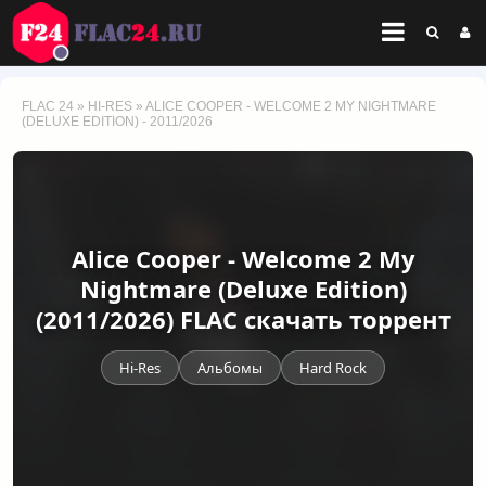
FLAC 24
»
HI-RES
» ALICE COOPER - WELCOME 2 MY NIGHTMARE
(DELUXE EDITION) - 2011/2026
Alice Cooper - Welcome 2 My
Nightmare (Deluxe Edition)
(2011/2026) FLAC скачать торрент
Hi-Res
Альбомы
Hard Rock