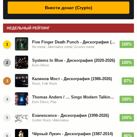
Внести донат (Crypto)
НЕДЕЛЬНЫЙ РЕЙТИНГ
Five Finger Death Punch - Дискография (2008-2026)
100%
1
Nu metal , Alternative metal, Groove metal
Systems In Blue - Дискография (2020-2026)
100%
2
Euro-Disco
Калинов Мост - Дискография (1986-2026)
87%
3
Rock, Folk Rock
Thomas Anders / … Sings Modern Talking: The Best hi-res
100%
4
Euro Disco, Pop
Evanescence - Дискография (1998-2026)
100%
5
Gothic Rock / Alternative
Чёрный Лукич - Дискография (1987-2014)
86%
6