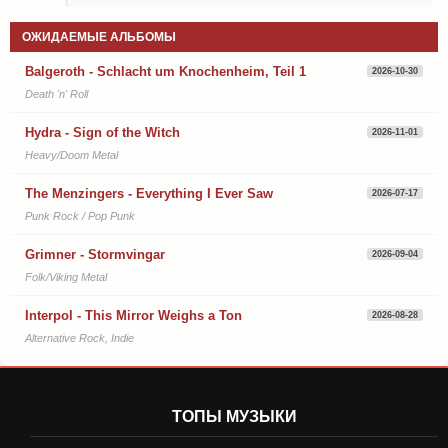
ОЖИДАЕМЫЕ АЛЬБОМЫ
Balgeroth - Schlacht um Knochenheim, Teil 1
2026-10-30
Death 'n' Roll
Hydra - Sign of the Witch
2026-11-01
Heavy/Doom Metal
The Menzingers - Everything I Ever Saw
2026-07-17
Punk Rock / Pop Punk
Grimner - Stormvingar
2026-09-04
Folk/Viking Metal
Interpol - This Mirror Weighs a Ton
2026-08-28
Alternative Rock, Indie
ТОПЫ МУЗЫКИ