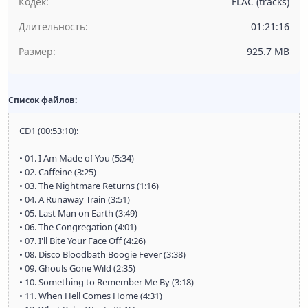
Кодек:
FLAC (tracks)
Длительность:
01:21:16
Размер:
925.7 MB
Список файлов:
CD1 (00:53:10):
• 01. I Am Made of You (5:34)
• 02. Caffeine (3:25)
• 03. The Nightmare Returns (1:16)
• 04. A Runaway Train (3:51)
• 05. Last Man on Earth (3:49)
• 06. The Congregation (4:01)
• 07. I'll Bite Your Face Off (4:26)
• 08. Disco Bloodbath Boogie Fever (3:38)
• 09. Ghouls Gone Wild (2:35)
• 10. Something to Remember Me By (3:18)
• 11. When Hell Comes Home (4:31)