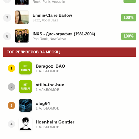
Rock, Punk, Acoustic
Emilie-Claire Barlow
100%
7
Jazz, Vocal Jazz
INXS - Дискография (1981-2004)
100%
8
Pop-Rock, New Wave
ТОП РЕЛИЗЕРОВ ЗА МЕСЯЦ
Baragoz_BAO
1
1 АЛЬБОМОВ
attila-the-hun
2
1 АЛЬБОМОВ
oleg64
3
1 АЛЬБОМОВ
Hoenheim Gontier
4
1 АЛЬБОМОВ