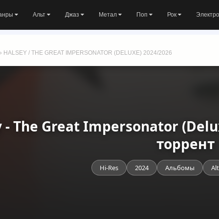
анры
Альт
Джаз
Метал
Поп
Рок
Электр
» HALSEY / THE GREAT IMPERSONATOR (DELUXE) 2024/2026
 - The Great Impersonator (Delu
торрент
Hi-Res
2024
Альбомы
Al