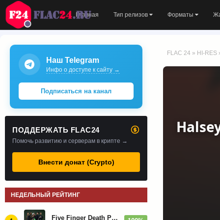
Главная
Тип релизов
Форматы
Ж
FLAC 24
»
HI-RES
Наш Telegram
Инфо о доступе к сайту →
Подписаться на канал
Halsey
ПОДДЕРЖАТЬ FLAC24
Помочь развитию и серверам в крипте →
Внести донат (Crypto)
НЕДЕЛЬНЫЙ РЕЙТИНГ
Five Finger Death Punch - Дискография (2008-2026)