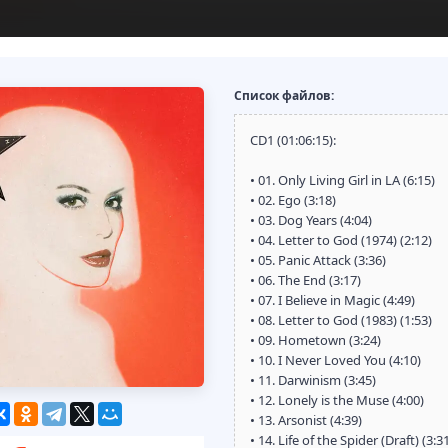
Список файлов:
CD1 (01:06:15):
• 01. Only Living Girl in LA (6:15)
• 02. Ego (3:18)
• 03. Dog Years (4:04)
• 04. Letter to God (1974) (2:12)
• 05. Panic Attack (3:36)
• 06. The End (3:17)
• 07. I Believe in Magic (4:49)
• 08. Letter to God (1983) (1:53)
• 09. Hometown (3:24)
• 10. I Never Loved You (4:10)
• 11. Darwinism (3:45)
• 12. Lonely is the Muse (4:00)
• 13. Arsonist (4:39)
• 14. Life of the Spider (Draft) (3:3