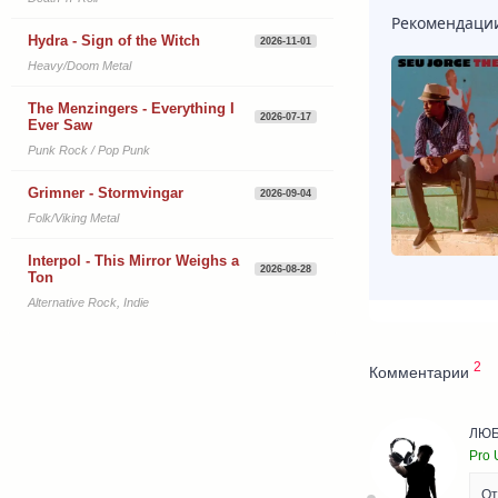
Рекомендаци
Hydra - Sign of the Witch
2026-11-01
Heavy/Doom Metal
The Menzingers - Everything I
2026-07-17
Ever Saw
Punk Rock / Pop Punk
Grimner - Stormvingar
2026-09-04
Folk/Viking Metal
Interpol - This Mirror Weighs a
2026-08-28
Ton
Alternative Rock, Indie
2
Комментарии
ЛЮБ
Pro 
От