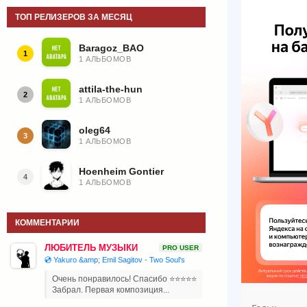
ТОП РЕЛИЗЕРОВ ЗА МЕСЯЦ
Baragoz_BAO
1
1 АЛЬБОМОВ
attila-the-hun
2
1 АЛЬБОМОВ
oleg64
3
1 АЛЬБОМОВ
Hoenheim Gontier
4
1 АЛЬБОМОВ
КОММЕНТАРИИ
ЛЮБИТЕЛЬ МУЗЫКИ
PRO USER
💿 Yakuro &amp; Emil Sagitov - Two Soul's
Очень понравилось! Спасибо ⭐⭐⭐⭐⭐
Забрал. Первая композиция...