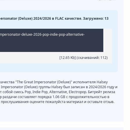
personator (Deluxe) 2024/2026 в FLAC качестве. Загружено: 13
impersonator-deluxe-2026-pop-indie-pop-alternative-
[12.65 Kb] (cкачиваний: 112)
качества "The Great Impersonator (Deluxe)" исполнителя Halsey
Impersonator (Deluxe) группы Halsey был записан в 2024/2026 году и
обой смесь Pop, Indie Pop, Alternative, Electropop. Битрейт релиза
мер раздачи составляет порядка 1.06 GB с продолжительностью в
и прослушивания оцените пожалуйста материал и оставьте отзыв.