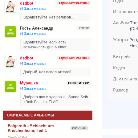
Годы:
dsdbot
АДМИНИСТРАТОРЫ
💿 Заказ музыки
Исполнител
Здравствуйте, нет релизов...
Альбом:
The
(De
Гость Александр
ГОСТИ
💿 Заказ музыки
Жанры:
Pop,
Здравствуйте, если есть
Ele
возможность guri & eider...
Битрейт:
dsdbot
АДМИНИСТРАТОРЫ
💿 Заказ музыки
Кодек:
Добрый, нет исполнителей...
Длительнос
Мурашка
ПОСЕТИТЕЛИ
💿 Заказ музыки
Размер:
Доброго дня и здоровья , Sanna Seth
«Both Feet In» FLAC...
ОЖИДАЕМЫЕ АЛЬБОМЫ
Balgeroth - Schlacht um
2026-10-30
Knochenheim, Teil 1
Death 'n' Roll