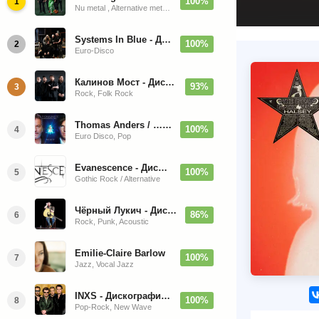
100%
1
Nu metal , Alternative metal, Groove metal
Systems In Blue - Дискография (2020-2026)
100%
2
Euro-Disco
Калинов Мост - Дискография (1986-2026)
93%
3
Rock, Folk Rock
Thomas Anders / … Sings Modern Talking: The Best hi-res
100%
4
Euro Disco, Pop
Evanescence - Дискография (1998-2026)
100%
5
Gothic Rock / Alternative
Чёрный Лукич - Дискография (1987-2014)
86%
6
Rock, Punk, Acoustic
Emilie-Claire Barlow
100%
7
Jazz, Vocal Jazz
INXS - Дискография (1981-2004)
100%
8
Pop-Rock, New Wave