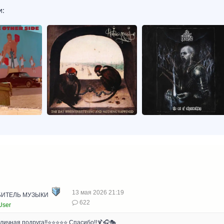
и:
13 мая 2026 21:19
ИТЕЛЬ МУЗЫКИ
622
User
личная подруга!!⭐⭐⭐⭐⭐ Спасибо!!🍹🎧🎭