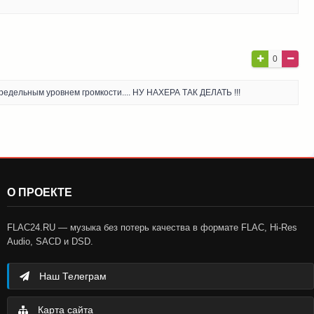
0
редельным уровнем громкости.... НУ НАХЕРА ТАК ДЕЛАТЬ !!!
О ПРОЕКТЕ
FLAC24.RU — музыка без потерь качества в формате FLAC, Hi-Res
Audio, SACD и DSD.
Наш Телеграм
Карта сайта