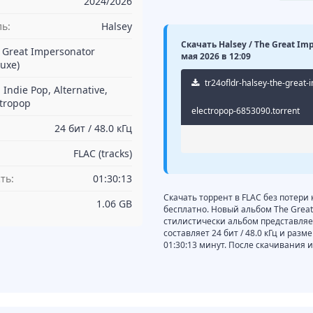
2024/2026
ь:
Halsey
Скачать Halsey / The Great Im
 Great Impersonator
мая 2026 в 12:09
luxe)
tr24ofldr-halsey-the-great-
 Indie Pop, Alternative,
ctropop
electropop-6853090.torrent
24 бит / 48.0 кГц
FLAC (tracks)
ть:
01:30:13
Скачать торрент в FLAC без потери 
1.06 GB
бесплатно. Новый альбом The Great 
стилистически альбом представляет с
составляет 24 бит / 48.0 кГц и раз
01:30:13 минут. После скачивания 