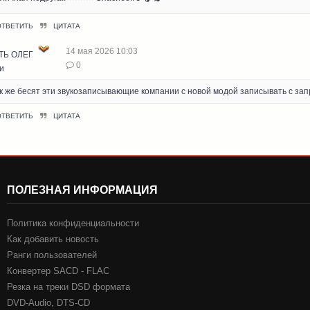
ОТВЕТИТЬ
ЦИТАТА
14 мая 2026 10:03
ТЬ ОЛЕГ
0
и
к же бесят эти звукозаписывающие компании с новой модой записывать с зап
ОТВЕТИТЬ
ЦИТАТА
ПОЛЕЗНАЯ ИНФОРМАЦИЯ
Политика конфиденциальности
Как добавить новость
Ранги пользователей
Конвертер SACD - FLAC
Резка на треки DSD формата
DVD-Audio, DTS-CD