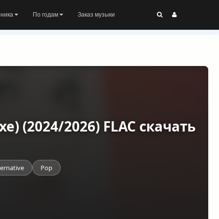
оника
По годам
Заказ музыки
xe) (2024/2026) FLAC скачать
ternative
Pop