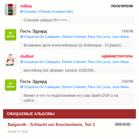
rn6lau
ПОСЕТИТЕЛИ
💿 Gazebo / Portrait (Greatest hits)
Спасибо забрал !!!+++++...
Гость Эдуард
ГОСТИ
💿 Orquesta De Cadaqués, Edmon Colomer, Paco De Lucía, Jose Maria Bandera, Juan Manuel Cañizares 'Joaquín Rodrigo - Concierto De Aranjuez, Isaac Albéniz - Iberia'
Возможно дело в контейнерах ))) Arabesque - II (Japan)...
dsdbot
АДМИНИСТРАТОРЫ
💿 Orquesta De Cadaqués, Edmon Colomer, Paco De Lucía, Jose Maria Bandera, Juan Manuel Cañizares 'Joaquín Rodrigo - Concierto De Aranjuez, Isaac Albéniz - Iberia'
контейнер dsf, формат записи: DSD256...
Гость Эдуард
ГОСТИ
💿 Orquesta De Cadaqués, Edmon Colomer, Paco De Lucía, Jose Maria Bandera, Juan Manuel Cañizares 'Joaquín Rodrigo - Concierto De Aranjuez, Isaac Albéniz - Iberia'
Может я что то недопонимаю но у вас файл DSF а на
сайте...
ОЖИДАЕМЫЕ АЛЬБОМЫ
Balgeroth - Schlacht um Knochenheim, Teil 1
2026-10-30
Death 'n' Roll