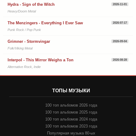
Hydra - Sign of the Witch
2026-11-01
Heavy/Doom Metal
The Menzingers - Everything I Ever Saw
2026-07-17
Punk Rock / Pop Punk
Grimner - Stormvingar
2026-09-04
Folk/Viking Metal
Interpol - This Mirror Weighs a Ton
2026-08-28
Alternative Rock, Indie
ТОПЫ МУЗЫКИ
100 топ альбомов 2026 года
100 топ альбомов 2025 года
100 топ альбомов 2024 года
100 топ альбомов 2023 года
Популярная музыка 80-ых