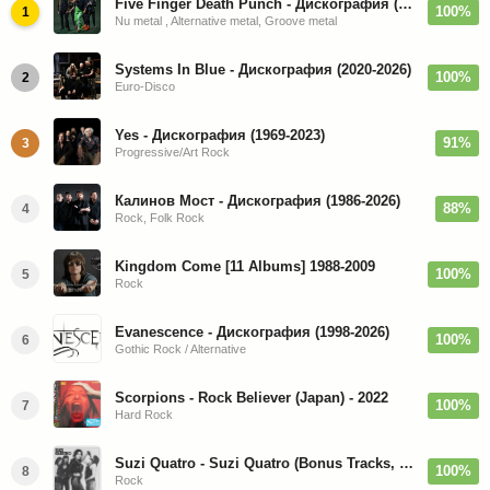
Five Finger Death Punch - Дискография (2008-2026)
100%
1
Nu metal , Alternative metal, Groove metal
Systems In Blue - Дискография (2020-2026)
100%
2
Euro-Disco
Yes - Дискография (1969-2023)
91%
3
Progressive/Art Rock
Калинов Мост - Дискография (1986-2026)
88%
4
Rock, Folk Rock
Kingdom Come [11 Albums] 1988-2009
100%
5
Rock
Evanescence - Дискография (1998-2026)
100%
6
Gothic Rock / Alternative
Scorpions - Rock Believer (Japan) - 2022
100%
7
Hard Rock
Suzi Quatro - Suzi Quatro (Bonus Tracks, Remaster) 1973/2022
100%
8
Rock