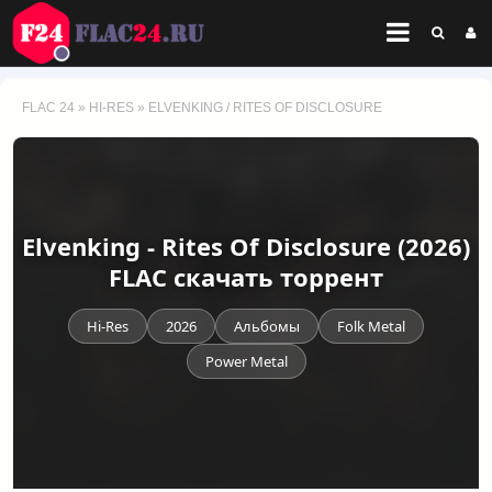
FLAC 24
»
HI-RES
» ELVENKING / RITES OF DISCLOSURE
Elvenking - Rites Of Disclosure (2026)
FLAC скачать торрент
Hi-Res
2026
Альбомы
Folk Metal
Power Metal