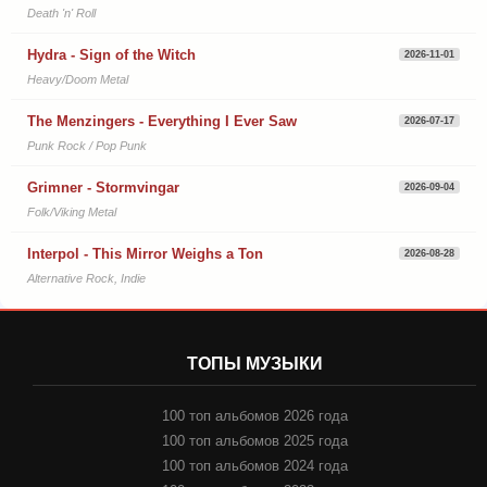
Death 'n' Roll
Hydra - Sign of the Witch
2026-11-01
Heavy/Doom Metal
The Menzingers - Everything I Ever Saw
2026-07-17
Punk Rock / Pop Punk
Grimner - Stormvingar
2026-09-04
Folk/Viking Metal
Interpol - This Mirror Weighs a Ton
2026-08-28
Alternative Rock, Indie
ТОПЫ МУЗЫКИ
100 топ альбомов 2026 года
100 топ альбомов 2025 года
100 топ альбомов 2024 года