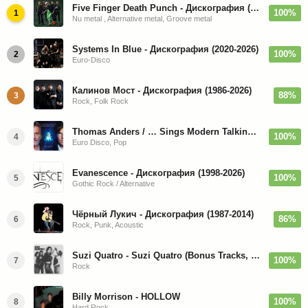
Five Finger Death Punch - Дискография (2008-2026)
100%
1
Nu metal , Alternative metal, Groove metal
Systems In Blue - Дискография (2020-2026)
100%
2
Euro-Disco
Калинов Мост - Дискография (1986-2026)
88%
3
Rock, Folk Rock
Thomas Anders / … Sings Modern Talking: The Best hi-res
100%
4
Euro Disco, Pop
Evanescence - Дискография (1998-2026)
100%
5
Gothic Rock / Alternative
Чёрный Лукич - Дискография (1987-2014)
86%
6
Rock, Punk, Acoustic
Suzi Quatro - Suzi Quatro (Bonus Tracks, Remaster) 1973/2022
100%
7
Rock
Billy Morrison - HOLLOW
100%
8
Hard Rock