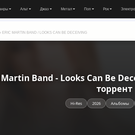
анры
Альт
Джаз
Метал
Поп
Рок
Электр
» ERIC MARTIN BAND / LOOKS CAN BE DECEIVING
c Martin Band - Looks Can Be Dec
торрент
Hi-Res
2026
Альбомы