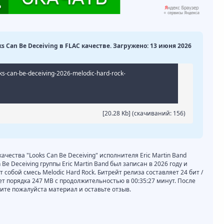
oks Can Be Deceiving в FLAC качестве. Загружено: 13 июня 2026
ks-can-be-deceiving-2026-melodic-hard-rock-
[20.28 Kb] (cкачиваний: 156)
качества "Looks Can Be Deceiving" исполнителя Eric Martin Band
Be Deceiving группы Eric Martin Band был записан в 2026 году и
собой смесь Melodic Hard Rock. Битрейт релиза составляет 24 бит /
яет порядка 247 MB с продолжительностью в 00:35:27 минут. После
те пожалуйста материал и оставьте отзыв.