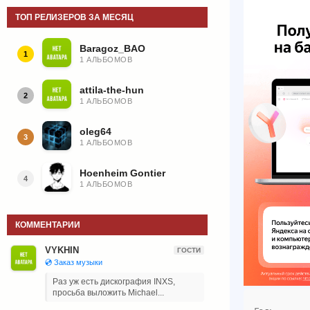
ТОП РЕЛИЗЕРОВ ЗА МЕСЯЦ
Baragoz_BAO
1
1 АЛЬБОМОВ
attila-the-hun
2
1 АЛЬБОМОВ
oleg64
3
1 АЛЬБОМОВ
Hoenheim Gontier
4
1 АЛЬБОМОВ
КОММЕНТАРИИ
VYKHIN
ГОСТИ
💿 Заказ музыки
Раз уж есть дискография INXS,
просьба выложить Michael...