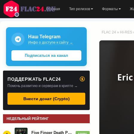
Главная
Тип релизов
Форматы
Ж
FLAC 24
»
HI-RES
Наш Telegram
Инфо о доступе к сайту →
Подписаться на канал
Eri
ПОДДЕРЖАТЬ FLAC24
Помочь развитию и серверам в крипте →
Внести донат (Crypto)
НЕДЕЛЬНЫЙ РЕЙТИНГ
Five Finger Death Punch - Дискография (2008-2026)