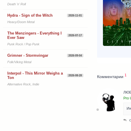
Death 'n' Roll
Hydra - Sign of the Witch
2026-11-01
Heavy/Doom Metal
The Menzingers - Everything I
2026-07-17
Ever Saw
Punk Rock / Pop Punk
Grimner - Stormvingar
2026-09-04
Folk/Viking Metal
Interpol - This Mirror Weighs a
1
2026-08-28
Комментарии
Ton
Alternative Rock, Indie
ЛЮБ
Pro 
Ин