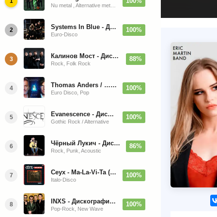
100%
1
Nu metal , Alternative metal, Groove metal
Systems In Blue - Дискография (2020-2026)
100%
2
Euro-Disco
Калинов Мост - Дискография (1986-2026)
88%
3
Rock, Folk Rock
Thomas Anders / … Sings Modern Talking: The Best hi-res
100%
4
Euro Disco, Pop
Evanescence - Дискография (1998-2026)
100%
5
Gothic Rock / Alternative
Чёрный Лукич - Дискография (1987-2014)
86%
6
Rock, Punk, Acoustic
Ceyx - Ma-La-Vi-Ta (12'' Maxi-Single)
100%
7
Italo-Disco
INXS - Дискография (1981-2004)
100%
8
Pop-Rock, New Wave