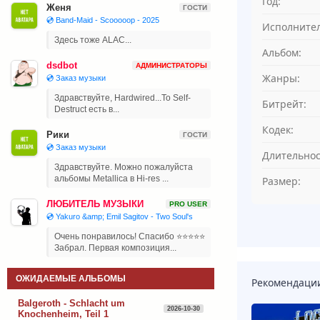
Год:
Женя
ГОСТИ
💿 Band-Maid - Scooooop - 2025
Исполнител
Здесь тоже ALAC...
Альбом:
dsdbot
АДМИНИСТРАТОРЫ
Жанры:
💿 Заказ музыки
Здравствуйте, Hardwired...To Self-
Битрейт:
Destruct есть в...
Кодек:
Рики
ГОСТИ
💿 Заказ музыки
Длительнос
Здравствуйте. Можно пожалуйста
альбомы Metallica в Hi-res ...
Размер:
ЛЮБИТЕЛЬ МУЗЫКИ
PRO USER
💿 Yakuro &amp; Emil Sagitov - Two Soul's
Очень понравилось! Спасибо ⭐⭐⭐⭐⭐
Забрал. Первая композиция...
ОЖИДАЕМЫЕ АЛЬБОМЫ
Рекомендаци
Balgeroth - Schlacht um
2026-10-30
Knochenheim, Teil 1