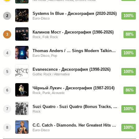
Systems In Blue - Дискография (2020-2026)
100%
2
Euro-Disco
Калинов Мост - Дискография (1986-2026)
88%
3
Rock, Folk Rock
Thomas Anders / … Sings Modern Talking: The Best hi-res
100%
4
Euro Disco, Pop
Evanescence - Дискография (1998-2026)
100%
5
Gothic Rock / Alternative
Чёрный Лукич - Дискография (1987-2014)
86%
6
Rock, Punk, Acoustic
Suzi Quatro - Suzi Quatro (Bonus Tracks, Remaster) 1973/2022
100%
7
Rock
C.C. Catch - Diamonds. Her Greatest Hits 1988
100%
8
Euro-Disco