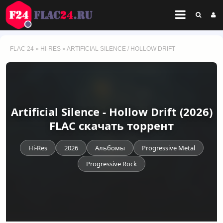
FLAC 24
»
HI-RES
» ARTIFICIAL SILENCE / HOLLOW DRIFT
Artificial Silence - Hollow Drift (2026)
FLAC скачать торрент
Hi-Res
2026
Альбомы
Progressive Metal
Progressive Rock