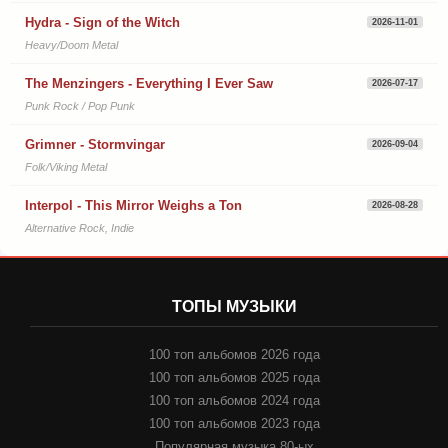
Hydra - Sign of the Witch
2026-11-01
Heavy/Doom Metal
The Menzingers - Everything I Ever Saw
2026-07-17
Punk Rock / Pop Punk
Grimner - Stormvingar
2026-09-04
Folk/Viking Metal
Interpol - This Mirror Weighs a Ton
2026-08-28
Alternative Rock, Indie
ТОПЫ МУЗЫКИ
100 топ альбомов 2026 года
100 топ альбомов 2025 года
100 топ альбомов 2024 года
100 топ альбомов 2023 года
Популярная музыка 80-ых