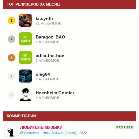
ТОП РЕЛИЗЕРОВ ЗА МЕСЯЦ
latsynth
1
21 АЛЬБОМОВ
Baragoz_BAO
2
1 АЛЬБОМОВ
attila-the-hun
3
1 АЛЬБОМОВ
oleg64
4
1 АЛЬБОМОВ
Hoenheim Gontier
5
1 АЛЬБОМОВ
КОММЕНТАРИИ
ЛЮБИТЕЛЬ МУЗЫКИ
PRO USER
💿 Scorpions - Rock Believer (Japan) - 2022