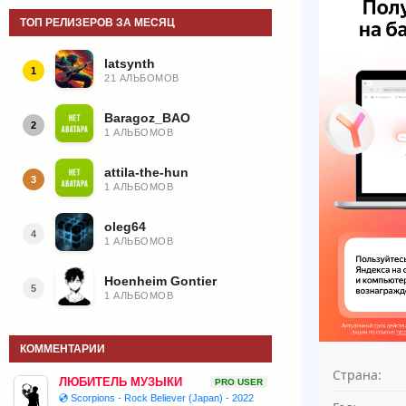
ТОП РЕЛИЗЕРОВ ЗА МЕСЯЦ
latsynth
1
21 АЛЬБОМОВ
Baragoz_BAO
2
1 АЛЬБОМОВ
attila-the-hun
3
1 АЛЬБОМОВ
oleg64
4
1 АЛЬБОМОВ
Hoenheim Gontier
5
1 АЛЬБОМОВ
КОММЕНТАРИИ
Страна:
ЛЮБИТЕЛЬ МУЗЫКИ
PRO USER
💿 Scorpions - Rock Believer (Japan) - 2022