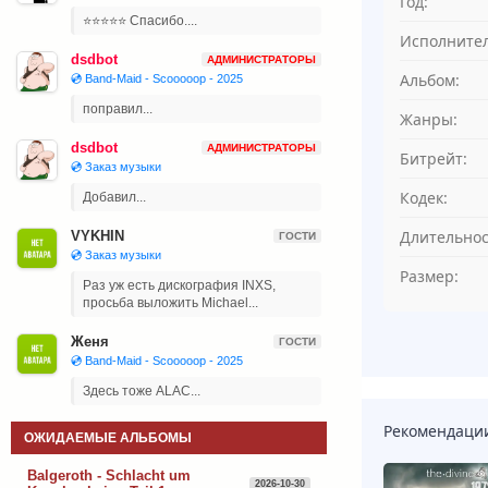
Год:
⭐⭐⭐⭐⭐ Спасибо....
Исполнител
dsdbot
АДМИНИСТРАТОРЫ
Альбом:
💿 Band-Maid - Scooooop - 2025
поправил...
Жанры:
dsdbot
АДМИНИСТРАТОРЫ
Битрейт:
💿 Заказ музыки
Кодек:
Добавил...
Длительнос
VYKHIN
ГОСТИ
💿 Заказ музыки
Размер:
Раз уж есть дискография INXS,
просьба выложить Michael...
Женя
ГОСТИ
💿 Band-Maid - Scooooop - 2025
Здесь тоже ALAC...
Рекомендаци
ОЖИДАЕМЫЕ АЛЬБОМЫ
Balgeroth - Schlacht um
2026-10-30