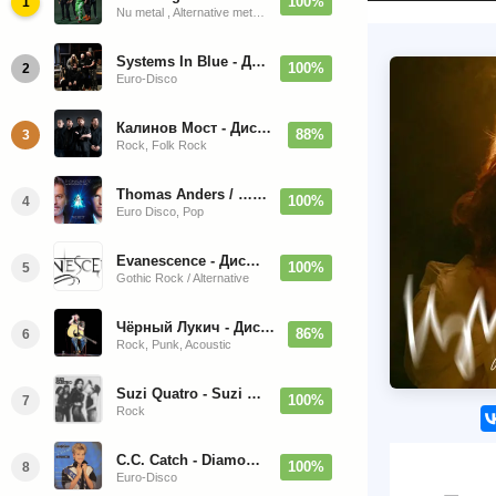
100%
1
Nu metal , Alternative metal, Groove metal
Systems In Blue - Дискография (2020-2026)
100%
2
Euro-Disco
Калинов Мост - Дискография (1986-2026)
88%
3
Rock, Folk Rock
Thomas Anders / … Sings Modern Talking: The Best hi-res
100%
4
Euro Disco, Pop
Evanescence - Дискография (1998-2026)
100%
5
Gothic Rock / Alternative
Чёрный Лукич - Дискография (1987-2014)
86%
6
Rock, Punk, Acoustic
Suzi Quatro - Suzi Quatro (Bonus Tracks, Remaster) 1973/2022
100%
7
Rock
C.C. Catch - Diamonds. Her Greatest Hits 1988
100%
8
Euro-Disco