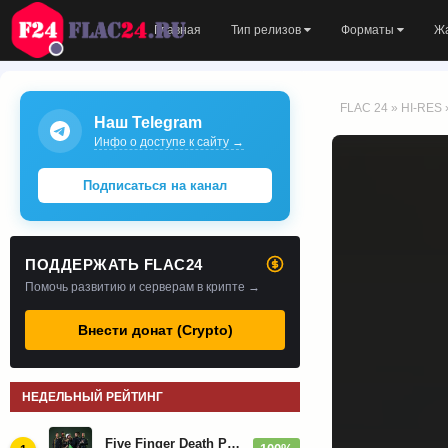
Главная
Тип релизов
Форматы
Ж
FLAC 24
»
HI-RES
Наш Telegram
Инфо о доступе к сайту →
Подписаться на канал
ПОДДЕРЖАТЬ FLAC24
Помочь развитию и серверам в крипте →
Внести донат (Crypto)
НЕДЕЛЬНЫЙ РЕЙТИНГ
Five Finger Death Punch - Дискография (2008-2026)