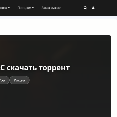
оника
По годам
Заказ музыки
AC скачать торрент
Pop
Россия