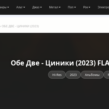
анры
Альт
Джаз
Метал
Поп
Рок
Электр
» ОБЕ ДВЕ - ЦИНИКИ (2023)
Обе Две - Циники (2023) FL
Hi-Res
2023
Альбомы