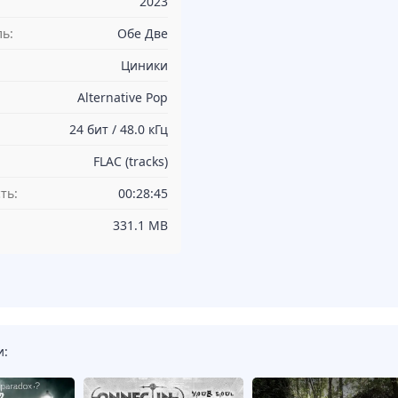
2023
ь:
Обе Две
Циники
Alternative Pop
24 бит / 48.0 кГц
FLAC (tracks)
ть:
00:28:45
331.1 MB
и: