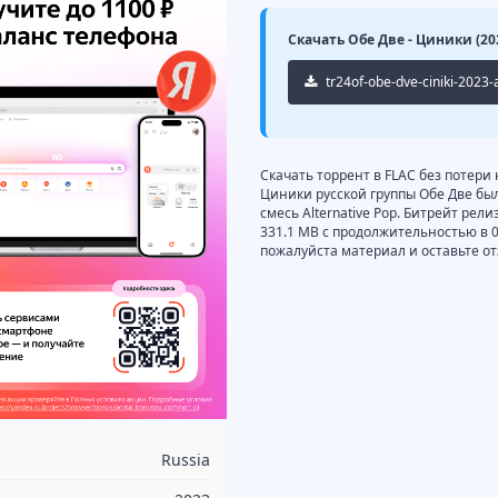
Скачать Обе Две - Циники (202
tr24of-obe-dve-ciniki-2023-a
pop.torrent
Скачать торрент в FLAC без потери
Циники русской группы Обе Две был
смесь Alternative Pop. Битрейт рели
331.1 MB с продолжительностью в 
пожалуйста материал и оставьте от
Russia