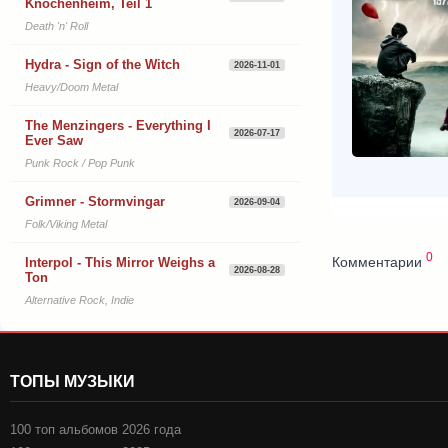
Knochenheim, Teil 1
Death 'n' Roll
Hydra - Sign of the Witch
2026-11-01
Heavy/Doom Metal
The Menzingers - Everything I
2026-07-17
Ever Saw
Punk Rock / Pop Punk
Grimner - Stormvingar
2026-09-04
Folk/Viking Metal
0
Комментарии
Interpol - This Mirror Weighs a
2026-08-28
Ton
Alternative Rock, Indie
ТОПЫ МУЗЫКИ
100 топ альбомов 2026 года