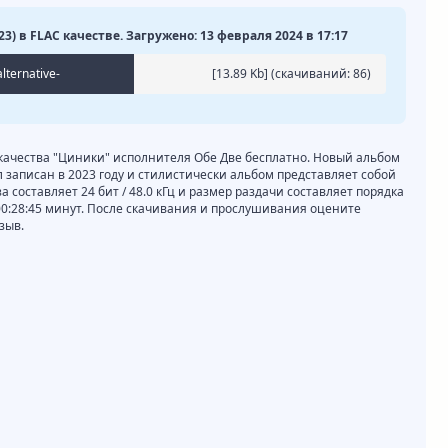
3) в FLAC качестве. Загружено: 13 февраля 2024 в 17:17
lternative-
[13.89 Kb] (cкачиваний: 86)
 качества "Циники" исполнителя Обе Две бесплатно. Новый альбом
 записан в 2023 году и стилистически альбом представляет собой
за составляет 24 бит / 48.0 кГц и размер раздачи составляет порядка
00:28:45 минут. После скачивания и прослушивания оцените
зыв.