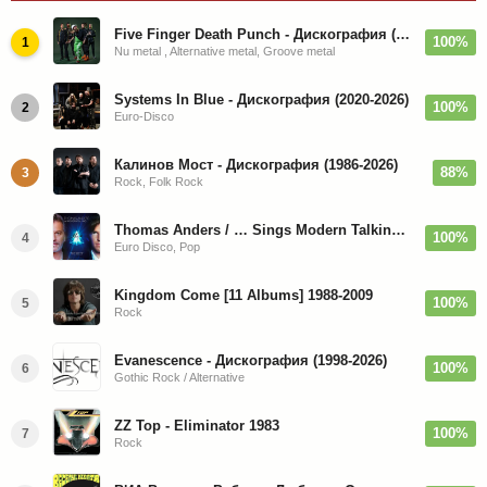
Five Finger Death Punch - Дискография (2008-2026)
100%
1
Nu metal , Alternative metal, Groove metal
Systems In Blue - Дискография (2020-2026)
100%
2
Euro-Disco
Калинов Мост - Дискография (1986-2026)
88%
3
Rock, Folk Rock
Thomas Anders / … Sings Modern Talking: The Best hi-res
100%
4
Euro Disco, Pop
Kingdom Come [11 Albums] 1988-2009
100%
5
Rock
Evanescence - Дискография (1998-2026)
100%
6
Gothic Rock / Alternative
ZZ Top - Eliminator 1983
100%
7
Rock