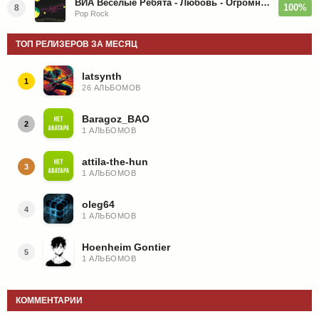
ВИА Веселые Ребята - Любовь - Огромная Страна - 1974/2026
100%
8
Pop Rock
ТОП РЕЛИЗЕРОВ ЗА МЕСЯЦ
latsynth
1
26 АЛЬБОМОВ
Baragoz_BAO
2
1 АЛЬБОМОВ
attila-the-hun
3
1 АЛЬБОМОВ
oleg64
4
1 АЛЬБОМОВ
Hoenheim Gontier
5
1 АЛЬБОМОВ
КОММЕНТАРИИ