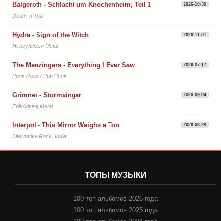
Balgeroth - Schlacht um Knochenheim, Teil 1
2026-10-30
Death 'n' Roll
Hydra - Sign of the Witch
2026-11-01
Heavy/Doom Metal
The Menzingers - Everything I Ever Saw
2026-07-17
Punk Rock / Pop Punk
Grimner - Stormvingar
2026-09-04
Folk/Viking Metal
Interpol - This Mirror Weighs a Ton
2026-08-28
Alternative Rock, Indie
ТОПЫ МУЗЫКИ
100 топ альбомов 2026 года
100 топ альбомов 2025 года