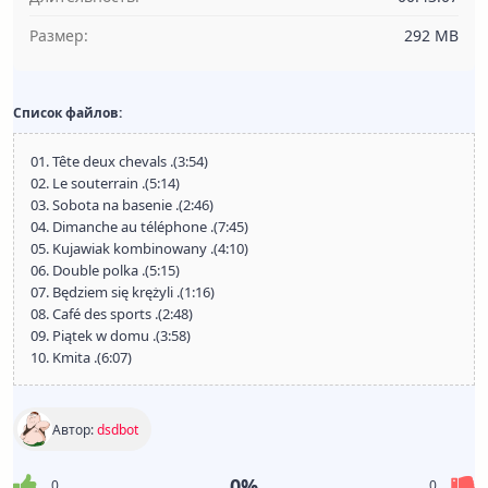
Размер:
292 MB
Список файлов:
01. Tête deux chevals .(3:54)
02. Le souterrain .(5:14)
03. Sobota na basenie .(2:46)
04. Dimanche au téléphone .(7:45)
05. Kujawiak kombinowany .(4:10)
06. Double polka .(5:15)
07. Będziem się krężyli .(1:16)
08. Café des sports .(2:48)
09. Piątek w domu .(3:58)
10. Kmita .(6:07)
Автор:
dsdbot
0%
0
0