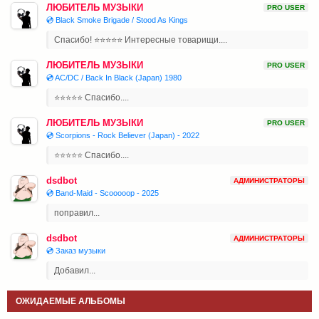
ЛЮБИТЕЛЬ МУЗЫКИ
PRO USER
💿 Black Smoke Brigade / Stood As Kings
Спасибо! ⭐⭐⭐⭐⭐ Интересные товарищи....
ЛЮБИТЕЛЬ МУЗЫКИ
PRO USER
💿 AC/DC / Back In Black (Japan) 1980
⭐⭐⭐⭐⭐ Спасибо....
ЛЮБИТЕЛЬ МУЗЫКИ
PRO USER
💿 Scorpions - Rock Believer (Japan) - 2022
⭐⭐⭐⭐⭐ Спасибо....
dsdbot
АДМИНИСТРАТОРЫ
💿 Band-Maid - Scooooop - 2025
поправил...
dsdbot
АДМИНИСТРАТОРЫ
💿 Заказ музыки
Добавил...
ОЖИДАЕМЫЕ АЛЬБОМЫ