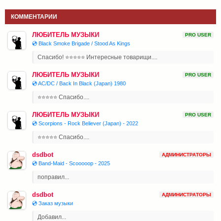
КОММЕНТАРИИ
ЛЮБИТЕЛЬ МУЗЫКИ
PRO USER
💿 Black Smoke Brigade / Stood As Kings
Спасибо! ⭐⭐⭐⭐⭐ Интересные товарищи....
ЛЮБИТЕЛЬ МУЗЫКИ
PRO USER
💿 AC/DC / Back In Black (Japan) 1980
⭐⭐⭐⭐⭐ Спасибо....
ЛЮБИТЕЛЬ МУЗЫКИ
PRO USER
💿 Scorpions - Rock Believer (Japan) - 2022
⭐⭐⭐⭐⭐ Спасибо....
dsdbot
АДМИНИСТРАТОРЫ
💿 Band-Maid - Scooooop - 2025
поправил...
dsdbot
АДМИНИСТРАТОРЫ
💿 Заказ музыки
Добавил...