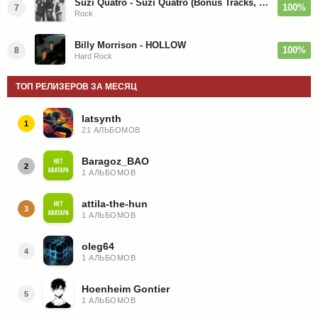
Suzi Quatro - Suzi Quatro (Bonus Tracks, Remaster) 1973/2022
100%
7
Rock
Billy Morrison - HOLLOW
100%
8
Hard Rock
ТОП РЕЛИЗЕРОВ ЗА МЕСЯЦ
latsynth
1
21 АЛЬБОМОВ
Baragoz_BAO
2
1 АЛЬБОМОВ
attila-the-hun
3
1 АЛЬБОМОВ
oleg64
4
1 АЛЬБОМОВ
Hoenheim Gontier
5
1 АЛЬБОМОВ