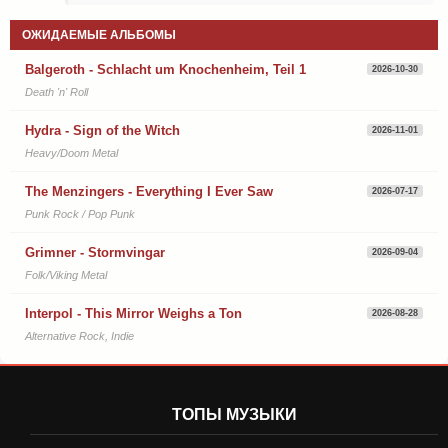
ОЖИДАЕМЫЕ АЛЬБОМЫ
Balgeroth - Schlacht um Knochenheim, Teil 1
2026-10-30
Death 'n' Roll
Hydra - Sign of the Witch
2026-11-01
Heavy/Doom Metal
The Menzingers - Everything I Ever Saw
2026-07-17
Punk Rock / Pop Punk
Grimner - Stormvingar
2026-09-04
Folk/Viking Metal
Interpol - This Mirror Weighs a Ton
2026-08-28
Alternative Rock, Indie
ТОПЫ МУЗЫКИ