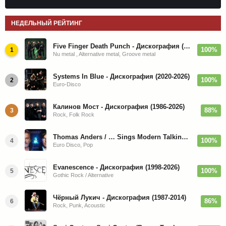
НЕДЕЛЬНЫЙ РЕЙТИНГ
Five Finger Death Punch - Дискография (2008-2026)
100%
1
Nu metal , Alternative metal, Groove metal
Systems In Blue - Дискография (2020-2026)
100%
2
Euro-Disco
Калинов Мост - Дискография (1986-2026)
88%
3
Rock, Folk Rock
Thomas Anders / … Sings Modern Talking: The Best hi-res
100%
4
Euro Disco, Pop
Evanescence - Дискография (1998-2026)
100%
5
Gothic Rock / Alternative
Чёрный Лукич - Дискография (1987-2014)
86%
6
Rock, Punk, Acoustic