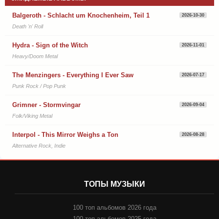
Balgeroth - Schlacht um Knochenheim, Teil 1
2026-10-30
Death 'n' Roll
Hydra - Sign of the Witch
2026-11-01
Heavy/Doom Metal
The Menzingers - Everything I Ever Saw
2026-07-17
Punk Rock / Pop Punk
Grimner - Stormvingar
2026-09-04
Folk/Viking Metal
Interpol - This Mirror Weighs a Ton
2026-08-28
Alternative Rock, Indie
ТОПЫ МУЗЫКИ
100 топ альбомов 2026 года
100 топ альбомов 2025 года