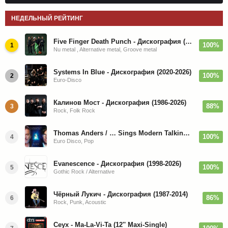
НЕДЕЛЬНЫЙ РЕЙТИНГ
Five Finger Death Punch - Дискография (2008-2026)
100%
1
Nu metal , Alternative metal, Groove metal
Systems In Blue - Дискография (2020-2026)
100%
2
Euro-Disco
Калинов Мост - Дискография (1986-2026)
88%
3
Rock, Folk Rock
Thomas Anders / … Sings Modern Talking: The Best hi-res
100%
4
Euro Disco, Pop
Evanescence - Дискография (1998-2026)
100%
5
Gothic Rock / Alternative
Чёрный Лукич - Дискография (1987-2014)
86%
6
Rock, Punk, Acoustic
Ceyx - Ma-La-Vi-Ta (12'' Maxi-Single)