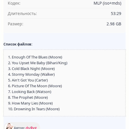
Кодек:
MLP (iso+mds)
Длительность:
53:29
Размер:
2.98 GB
Список файлов:
1. Enough Of The Blues (Moore)
2. You Upset Me Baby (Bihari/King)
3. Cold Black Night (Moore)
4. Stormy Monday (Walker)
5. Ain't Got You (Carter)
6. Picture Of The Moon (Moore)
7. Looking Back (Watson)
8. The Prophet (Moore)
9. How Many Lies (Moore)
10. Drowning In Tears (Moore)
Автор:
dsdbot