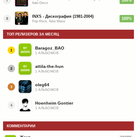
100%
7
Italo-Disco
INXS - Дискография (1981-2004)
100%
8
Pop-Rock, New Wave
ТОП РЕЛИЗЕРОВ ЗА МЕСЯЦ
Baragoz_BAO
1
1 АЛЬБОМОВ
attila-the-hun
2
1 АЛЬБОМОВ
oleg64
3
1 АЛЬБОМОВ
Hoenheim Gontier
4
1 АЛЬБОМОВ
КОММЕНТАРИИ