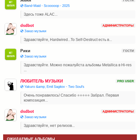
Женя
ГОСТИ
💿 Band-Maid - Scooooop - 2025
Здесь тоже ALAC...
dsdbot
АДМИНИСТРАТОРЫ
💿 Заказ музыки
Здравствуйте, Hardwired...To Self-Destruct есть в...
Рики
ГОСТИ
💿 Заказ музыки
Здравствуйте. Можно пожалуйста альбомы Metallica в Hi-res
...
ЛЮБИТЕЛЬ МУЗЫКИ
PRO USER
💿 Yakuro &amp; Emil Sagitov - Two Soul's
Очень понравилось! Спасибо ⭐⭐⭐⭐⭐ Забрал. Первая
композиция...
dsdbot
АДМИНИСТРАТОРЫ
💿 Заказ музыки
Здравствуйте, нет релизов...
ОЖИДАЕМЫЕ АЛЬБОМЫ