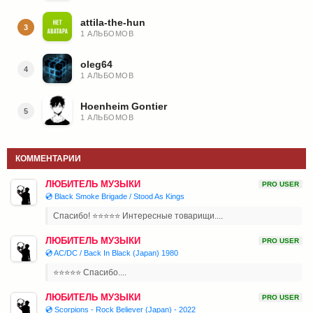
attila-the-hun
3
1 АЛЬБОМОВ
oleg64
4
1 АЛЬБОМОВ
Hoenheim Gontier
5
1 АЛЬБОМОВ
КОММЕНТАРИИ
ЛЮБИТЕЛЬ МУЗЫКИ
PRO USER
💿 Black Smoke Brigade / Stood As Kings
Спасибо! ⭐⭐⭐⭐⭐ Интересные товарищи....
ЛЮБИТЕЛЬ МУЗЫКИ
PRO USER
💿 AC/DC / Back In Black (Japan) 1980
⭐⭐⭐⭐⭐ Спасибо....
ЛЮБИТЕЛЬ МУЗЫКИ
PRO USER
💿 Scorpions - Rock Believer (Japan) - 2022