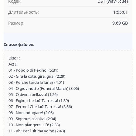
Кодек:
DST (wav+.cue)
Длительность:
1:55:01
Размер:
9.69 GB
Список файлов:
Disc 1:
Act I:
01 - Popolo di Pekino! (5:31)
02 - Gira la cote, gira, gira! (2:29)
03 - Perchè tarda la luna? (4:01)
04 - O giovinotto (Funeral March) (3:06)
05 - O divina bellazza! (1:26)
06 - Figlio, che fai? T'arresta! (1:39)
07 - Fermo! Che fai? T'arresta! (3:56)
08 - Non indugiare! (2:06)
09 - Signore, ascolta! (2:34)
10 - Non piangere, Liù! (2:33)
11 - Ah! Per l'ultima volta! (2:43)