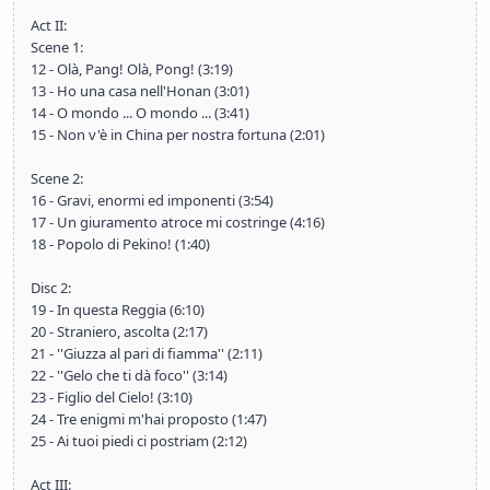
Act II:
Scene 1:
12 - Olà, Pang! Olà, Pong! (3:19)
13 - Ho una casa nell'Honan (3:01)
14 - O mondo ... O mondo ... (3:41)
15 - Non v'è in China per nostra fortuna (2:01)
Scene 2:
16 - Gravi, enormi ed imponenti (3:54)
17 - Un giuramento atroce mi costringe (4:16)
18 - Popolo di Pekino! (1:40)
Disc 2:
19 - In questa Reggia (6:10)
20 - Straniero, ascolta (2:17)
21 - ''Giuzza al pari di fiamma'' (2:11)
22 - ''Gelo che ti dà foco'' (3:14)
23 - Figlio del Cielo! (3:10)
24 - Tre enigmi m'hai proposto (1:47)
25 - Ai tuoi piedi ci postriam (2:12)
Act III: