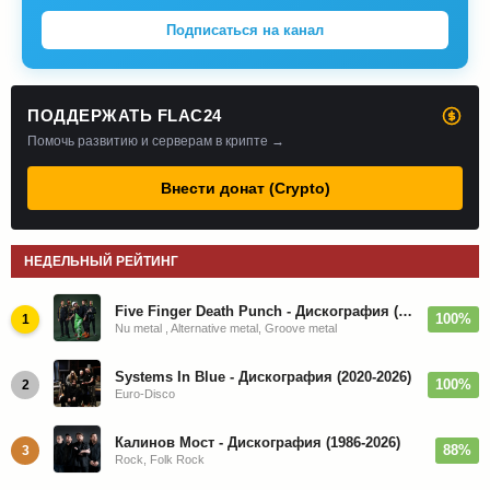
Подписаться на канал
ПОДДЕРЖАТЬ FLAC24
Помочь развитию и серверам в крипте →
Внести донат (Crypto)
НЕДЕЛЬНЫЙ РЕЙТИНГ
Five Finger Death Punch - Дискография (2008-2026)
100%
1
Nu metal , Alternative metal, Groove metal
Systems In Blue - Дискография (2020-2026)
100%
2
Euro-Disco
Калинов Мост - Дискография (1986-2026)
88%
3
Rock, Folk Rock