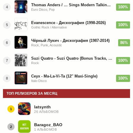
Thomas Anders / … Sings Modern Talking: The Best hi-res
100%
4
Euro Disco, Pop
Evanescence - Дискография (1998-2026)
100%
5
Gothic Rock / Alternative
Чёрный Лукич - Дискография (1987-2014)
86%
6
Rock, Punk, Acoustic
Suzi Quatro - Suzi Quatro (Bonus Tracks, Remaster) 1973/2022
100%
7
Rock
Ceyx - Ma-La-Vi-Ta (12'' Maxi-Single)
100%
8
Italo-Disco
ТОП РЕЛИЗЕРОВ ЗА МЕСЯЦ
latsynth
1
26 АЛЬБОМОВ
Baragoz_BAO
2
1 АЛЬБОМОВ