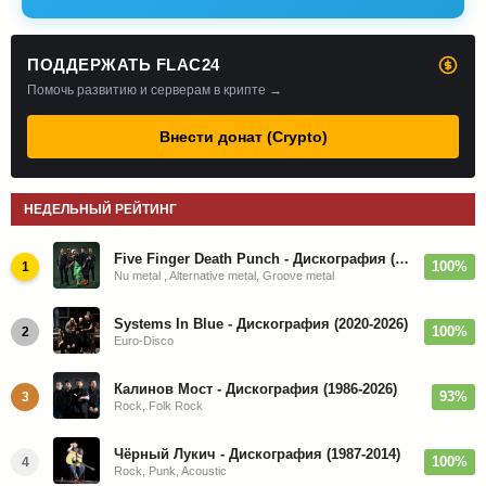
ПОДДЕРЖАТЬ FLAC24
Помочь развитию и серверам в крипте →
Внести донат (Crypto)
НЕДЕЛЬНЫЙ РЕЙТИНГ
Five Finger Death Punch - Дискография (2008-2026)
100%
1
Nu metal , Alternative metal, Groove metal
Systems In Blue - Дискография (2020-2026)
100%
2
Euro-Disco
Калинов Мост - Дискография (1986-2026)
93%
3
Rock, Folk Rock
Чёрный Лукич - Дискография (1987-2014)
100%
4
Rock, Punk, Acoustic