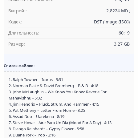
Битрейт:
2,8224 МГц
Кодек:
DST (image (ISO))
Длительность:
60:19
Размер:
3.27 GB
Список файлов:
1. Ralph Towner – Icarus - 3:31
2. Norman Blake & David Bromberg – B & B - 4:18
3. John McLaughlin – We Know You Know: Reverie For
Mahavishnu - 5:02
4. Jimi Hendrix – Pluck, Strum, And Hammer - 4:15
5. Pat Metheny – Letter From Home - 3:25
6. Assad Duo – Uarekena - 8:19
7. Steve Howe – Aire Para Un Día (Mood For A Day) - 4:13
8. Django Reinhardt – Gypsy Flower - 5:58
9. Duane York – Pop - 2:16