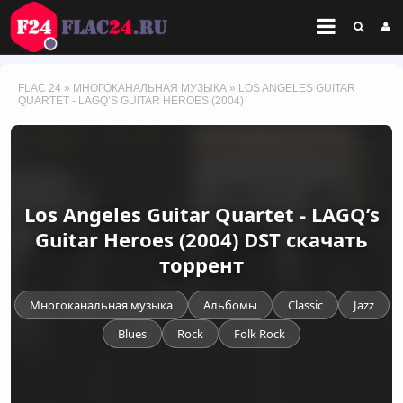
FLAC 24
»
МНОГОКАНАЛЬНАЯ МУЗЫКА
» LOS ANGELES GUITAR
QUARTET - LAGQ’S GUITAR HEROES (2004)
Los Angeles Guitar Quartet - LAGQ’s
Guitar Heroes (2004) DST скачать
торрент
Многоканальная музыка
Альбомы
Classic
Jazz
Blues
Rock
Folk Rock