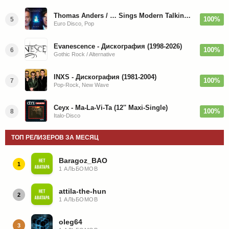
Thomas Anders / … Sings Modern Talking: The Best hi-res
100%
5
Euro Disco, Pop
Evanescence - Дискография (1998-2026)
100%
6
Gothic Rock / Alternative
INXS - Дискография (1981-2004)
100%
7
Pop-Rock, New Wave
Ceyx - Ma-La-Vi-Ta (12'' Maxi-Single)
100%
8
Italo-Disco
ТОП РЕЛИЗЕРОВ ЗА МЕСЯЦ
Baragoz_BAO
1
1 АЛЬБОМОВ
attila-the-hun
2
1 АЛЬБОМОВ
oleg64
3