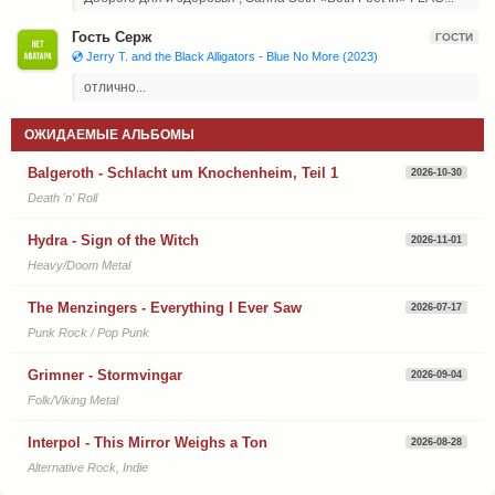
Гость Серж
ГОСТИ
💿 Jerry T. and the Black Alligators - Blue No More (2023)
отлично...
ОЖИДАЕМЫЕ АЛЬБОМЫ
Balgeroth - Schlacht um Knochenheim, Teil 1
2026-10-30
Death 'n' Roll
Hydra - Sign of the Witch
2026-11-01
Heavy/Doom Metal
The Menzingers - Everything I Ever Saw
2026-07-17
Punk Rock / Pop Punk
Grimner - Stormvingar
2026-09-04
Folk/Viking Metal
Interpol - This Mirror Weighs a Ton
2026-08-28
Alternative Rock, Indie