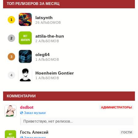
ТОП РЕЛИЗЕРОВ ЗА МЕСЯЦ
latsynth
1
26 АЛЬБОМОВ
attila-the-hun
2
2 АЛЬБОМОВ
oleg64
3
1 АЛЬБОМОВ
Hoenheim Gontier
4
1 АЛЬБОМОВ
КОММЕНТАРИИ
dsdbot
АДМИНИСТРАТОРЫ
💿 Заказ музыки
Приветствую, нет релизов...
Гость Алексей
ГОСТИ
💿 Заказ музыки