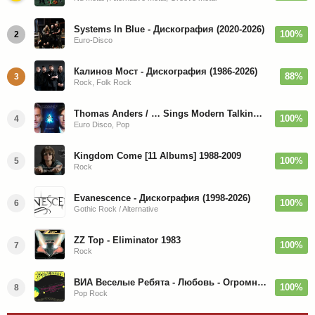
Systems In Blue - Дискография (2020-2026)
100%
2
Euro-Disco
Калинов Мост - Дискография (1986-2026)
88%
3
Rock, Folk Rock
Thomas Anders / … Sings Modern Talking: The Best hi-res
100%
4
Euro Disco, Pop
Kingdom Come [11 Albums] 1988-2009
100%
5
Rock
Evanescence - Дискография (1998-2026)
100%
6
Gothic Rock / Alternative
ZZ Top - Eliminator 1983
100%
7
Rock
ВИА Веселые Ребята - Любовь - Огромная Страна - 1974/2026
100%
8
Pop Rock