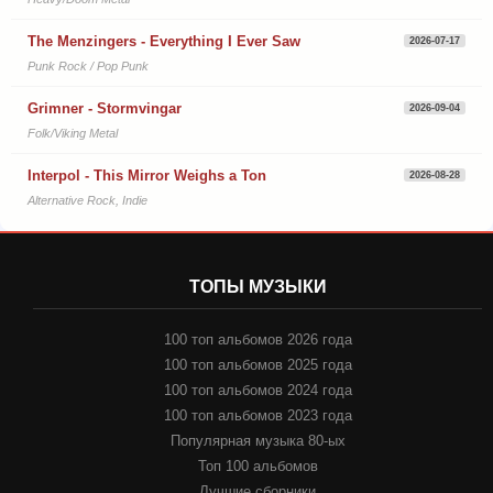
The Menzingers - Everything I Ever Saw
2026-07-17
Punk Rock / Pop Punk
Grimner - Stormvingar
2026-09-04
Folk/Viking Metal
Interpol - This Mirror Weighs a Ton
2026-08-28
Alternative Rock, Indie
ТОПЫ МУЗЫКИ
100 топ альбомов 2026 года
100 топ альбомов 2025 года
100 топ альбомов 2024 года
100 топ альбомов 2023 года
Популярная музыка 80-ых
Топ 100 альбомов
Лучшие сборники