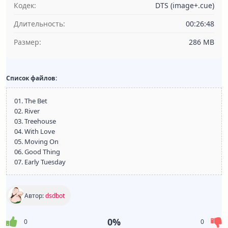
Кодек:
DTS (image+.cue)
Длительность:
00:26:48
Размер:
286 MB
Список файлов:
01. The Bet
02. River
03. Treehouse
04. With Love
05. Moving On
06. Good Thing
07. Early Tuesday
Автор:
dsdbot
0%
0
0