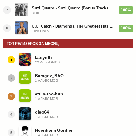
Suzi Quatro - Suzi Quatro (Bonus Tracks, Remaster) 1973/2022
100%
7
Rock
C.C. Catch - Diamonds. Her Greatest Hits 1988
100%
8
Euro-Disco
ТОП РЕЛИЗЕРОВ ЗА МЕСЯЦ
latsynth
1
22 АЛЬБОМОВ
Baragoz_BAO
2
1 АЛЬБОМОВ
attila-the-hun
3
1 АЛЬБОМОВ
oleg64
4
1 АЛЬБОМОВ
Hoenheim Gontier
5
1 АЛЬБОМОВ