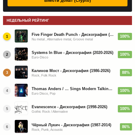
Внести донат (Crypto)
НЕДЕЛЬНЫЙ РЕЙТИНГ
Five Finger Death Punch - Дискография (2008-2026)
100%
1
Nu metal , Alternative metal, Groove metal
Systems In Blue - Дискография (2020-2026)
100%
2
Euro-Disco
Калинов Мост - Дискография (1986-2026)
88%
3
Rock, Folk Rock
Thomas Anders / … Sings Modern Talking: The Best hi-res
100%
4
Euro Disco, Pop
Evanescence - Дискография (1998-2026)
100%
5
Gothic Rock / Alternative
Чёрный Лукич - Дискография (1987-2014)
86%
6
Rock, Punk, Acoustic