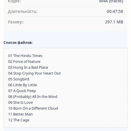
Кодек:
M4A (tracks)
Длительность:
00:47:58
Размер:
297.1 MB
Список файлов:
01 The Hindu Times
02 Force of Nature
03 Hung In a Bad Place
04 Stop Crying Your Heart Out
05 Songbird
06 Little By Little
07 A Quick Peep
08 (Probably) All In the Mind
09 She Is Love
10 Born On a Different Cloud
11 Better Man
12 The Cage