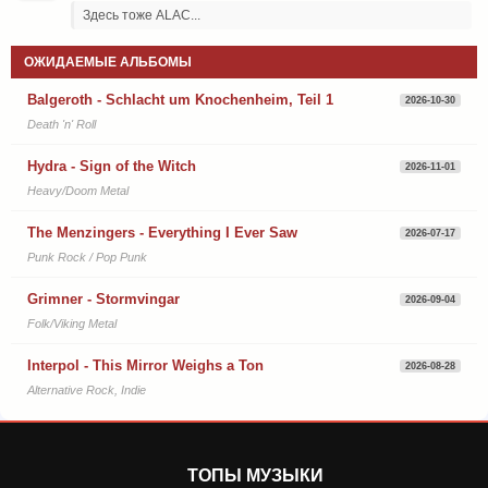
Здесь тоже ALAC...
ОЖИДАЕМЫЕ АЛЬБОМЫ
Balgeroth - Schlacht um Knochenheim, Teil 1
2026-10-30
Death 'n' Roll
Hydra - Sign of the Witch
2026-11-01
Heavy/Doom Metal
The Menzingers - Everything I Ever Saw
2026-07-17
Punk Rock / Pop Punk
Grimner - Stormvingar
2026-09-04
Folk/Viking Metal
Interpol - This Mirror Weighs a Ton
2026-08-28
Alternative Rock, Indie
ТОПЫ МУЗЫКИ