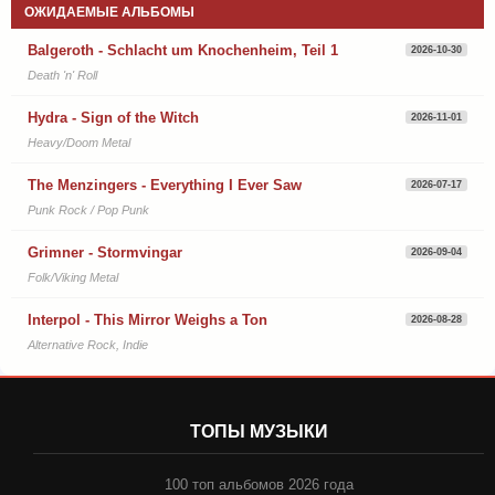
ОЖИДАЕМЫЕ АЛЬБОМЫ
Balgeroth - Schlacht um Knochenheim, Teil 1
2026-10-30
Death 'n' Roll
Hydra - Sign of the Witch
2026-11-01
Heavy/Doom Metal
The Menzingers - Everything I Ever Saw
2026-07-17
Punk Rock / Pop Punk
Grimner - Stormvingar
2026-09-04
Folk/Viking Metal
Interpol - This Mirror Weighs a Ton
2026-08-28
Alternative Rock, Indie
ТОПЫ МУЗЫКИ
100 топ альбомов 2026 года