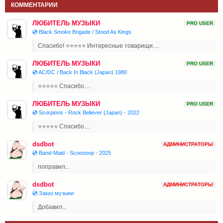
КОММЕНТАРИИ
ЛЮБИТЕЛЬ МУЗЫКИ
PRO USER
💿 Black Smoke Brigade / Stood As Kings
Спасибо! ⭐⭐⭐⭐⭐ Интересные товарищи....
ЛЮБИТЕЛЬ МУЗЫКИ
PRO USER
💿 AC/DC / Back In Black (Japan) 1980
⭐⭐⭐⭐⭐ Спасибо....
ЛЮБИТЕЛЬ МУЗЫКИ
PRO USER
💿 Scorpions - Rock Believer (Japan) - 2022
⭐⭐⭐⭐⭐ Спасибо....
dsdbot
АДМИНИСТРАТОРЫ
💿 Band-Maid - Scooooop - 2025
поправил...
dsdbot
АДМИНИСТРАТОРЫ
💿 Заказ музыки
Добавил...