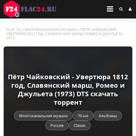
FLAC 24
»
МНОГОКАНАЛЬНАЯ МУЗЫКА
» ПЁТР ЧАЙКОВСКИЙ -
УВЕРТЮРА 1812 ГОД, СЛАВЯНСКИЙ МАРШ, РОМЕО И ДЖУЛЬЕТА -
1973
Пётр Чайковский - Увертюра 1812
год, Славянский марш, Ромео и
Джульета (1973) DTS скачать
торрент
Многоканальная музыка
70-ые
Альбомы
Россия
Classic