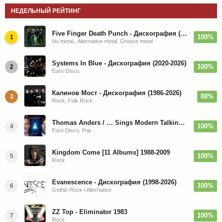
НЕДЕЛЬНЫЙ РЕЙТИНГ
Five Finger Death Punch - Дискография (2008-2026)
100%
1
Nu metal , Alternative metal, Groove metal
Systems In Blue - Дискография (2020-2026)
100%
2
Euro-Disco
Калинов Мост - Дискография (1986-2026)
88%
3
Rock, Folk Rock
Thomas Anders / … Sings Modern Talking: The Best hi-res
100%
4
Euro Disco, Pop
Kingdom Come [11 Albums] 1988-2009
100%
5
Rock
Evanescence - Дискография (1998-2026)
100%
6
Gothic Rock / Alternative
ZZ Top - Eliminator 1983
100%
7
Rock