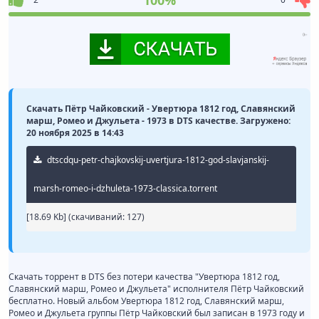
100%
Скачать Пётр Чайковский - Увертюра 1812 год, Славянский
марш, Ромео и Джульета - 1973 в DTS качестве. Загружено:
20 ноября 2025 в 14:43
dtscdqu-petr-chajkovskij-uvertjura-1812-god-slavjanskij-
marsh-romeo-i-dzhuleta-1973-classica.torrent
[18.69 Kb] (cкачиваний: 127)
Скачать торрент в DTS без потери качества "Увертюра 1812 год,
Славянский марш, Ромео и Джульета" исполнителя Пётр Чайковский
бесплатно. Новый альбом Увертюра 1812 год, Славянский марш,
Ромео и Джульета группы Пётр Чайковский был записан в 1973 году и