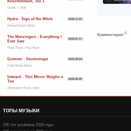
Knochenheim, Teil 1
Death 'n' Roll
Hydra - Sign of the Witch
2026-11-01
Heavy/Doom Metal
0
Комментарии
The Menzingers - Everything I
2026-07-17
Ever Saw
Punk Rock / Pop Punk
Grimner - Stormvingar
2026-09-04
Folk/Viking Metal
Interpol - This Mirror Weighs a
2026-08-28
Ton
Alternative Rock, Indie
ТОПЫ МУЗЫКИ
100 топ альбомов 2026 года