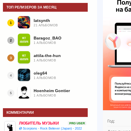
ТОП РЕЛИЗЕРОВ ЗА МЕСЯЦ
latsynth
1
21 АЛЬБОМОВ
Baragoz_BAO
2
1 АЛЬБОМОВ
attila-the-hun
3
1 АЛЬБОМОВ
oleg64
4
1 АЛЬБОМОВ
Hoenheim Gontier
5
1 АЛЬБОМОВ
КОММЕНТАРИИ
Год:
ЛЮБИТЕЛЬ МУЗЫКИ
PRO USER
💿 Scorpions - Rock Believer (Japan) - 2022