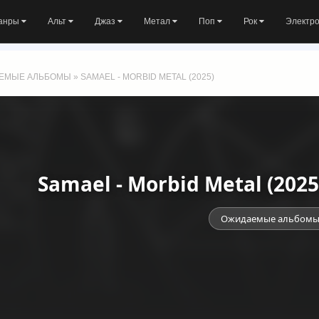
анры
Альт
Джаз
Метал
Поп
Рок
Электр
ЕМЫЕ АЛЬБОМЫ
» SAMAEL - MORBID METAL (2025)
Samael - Morbid Metal (202
Ожидаемые альбом