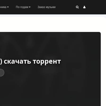
оника
По годам
Заказ музыки
5) скачать торрент
ы