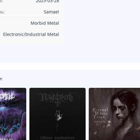
а:
2025-03-28
ь:
Samael
Morbid Metal
Electronic/Industrial Metal
и: