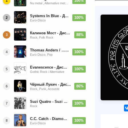
100%
1
Nu metal , Alternative metal, Groove metal
Systems In Blue - Дискография (2020-2026)
100%
2
Euro-Disco
Калинов Мост - Дискография (1986-2026)
88%
3
Rock, Folk Rock
Thomas Anders / … Sings Modern Talking: The Best hi-res
100%
4
Euro Disco, Pop
Evanescence - Дискография (1998-2026)
100%
5
Gothic Rock / Alternative
Чёрный Лукич - Дискография (1987-2014)
86%
6
Rock, Punk, Acoustic
Suzi Quatro - Suzi Quatro (Bonus Tracks, Remaster) 1973/2022
100%
7
Rock
C.C. Catch - Diamonds. Her Greatest Hits 1988
100%
8
Euro-Disco