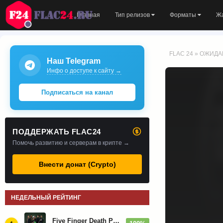
Главная
Тип релизов
Форматы
Ж
FLAC 24
»
ОЖИДА
Наш Telegram
Инфо о доступе к сайту →
Подписаться на канал
ПОДДЕРЖАТЬ FLAC24
Помочь развитию и серверам в крипте →
Внести донат (Crypto)
НЕДЕЛЬНЫЙ РЕЙТИНГ
Five Finger Death Punch - Дискография (2008-2026)