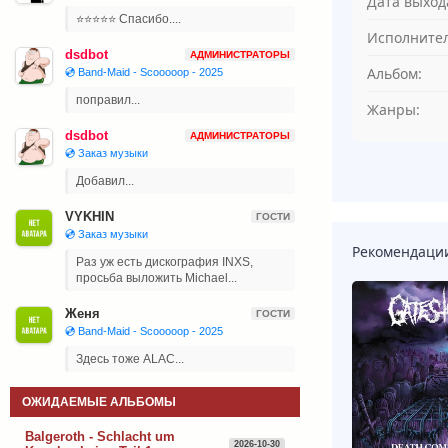
Дата выход
⭐⭐⭐⭐⭐ Спасибо....
Исполнител
dsdbot
АДМИНИСТРАТОРЫ
Альбом:
💿 Band-Maid - Scooooop - 2025
поправил...
Жанры:
dsdbot
АДМИНИСТРАТОРЫ
💿 Заказ музыки
Добавил...
VYKHIN
ГОСТИ
💿 Заказ музыки
Рекомендаци
Раз уж есть дискография INXS,
просьба выложить Michael...
Женя
ГОСТИ
💿 Band-Maid - Scooooop - 2025
Здесь тоже ALAC...
ОЖИДАЕМЫЕ АЛЬБОМЫ
Balgeroth - Schlacht um
2026-10-30