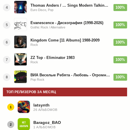
Thomas Anders / … Sings Modern Talking: The Best hi-res
100%
4
Euro Disco, Pop
Evanescence - Дискография (1998-2026)
100%
5
Gothic Rock / Alternative
Kingdom Come [11 Albums] 1988-2009
100%
6
Rock
ZZ Top - Eliminator 1983
100%
7
Rock
ВИА Веселые Ребята - Любовь - Огромная Страна - 1974/2026
100%
8
Pop Rock
ТОП РЕЛИЗЕРОВ ЗА МЕСЯЦ
latsynth
1
26 АЛЬБОМОВ
Baragoz_BAO
2
1 АЛЬБОМОВ