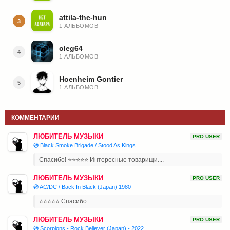
attila-the-hun
3
1 АЛЬБОМОВ
oleg64
4
1 АЛЬБОМОВ
Hoenheim Gontier
5
1 АЛЬБОМОВ
КОММЕНТАРИИ
ЛЮБИТЕЛЬ МУЗЫКИ
PRO USER
💿 Black Smoke Brigade / Stood As Kings
Спасибо! ⭐⭐⭐⭐⭐ Интересные товарищи....
ЛЮБИТЕЛЬ МУЗЫКИ
PRO USER
💿 AC/DC / Back In Black (Japan) 1980
⭐⭐⭐⭐⭐ Спасибо....
ЛЮБИТЕЛЬ МУЗЫКИ
PRO USER
💿 Scorpions - Rock Believer (Japan) - 2022