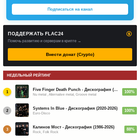
Подписаться на канал
ПОДДЕРЖАТЬ FLAC24
Помочь развитию и серверам в крипте →
Внести донат (Crypto)
НЕДЕЛЬНЫЙ РЕЙТИНГ
Five Finger Death Punch - Дискография (2008-2026)
100%
1
Nu metal , Alternative metal, Groove metal
Systems In Blue - Дискография (2020-2026)
100%
2
Euro-Disco
Калинов Мост - Дискография (1986-2026)
88%
3
Rock, Folk Rock