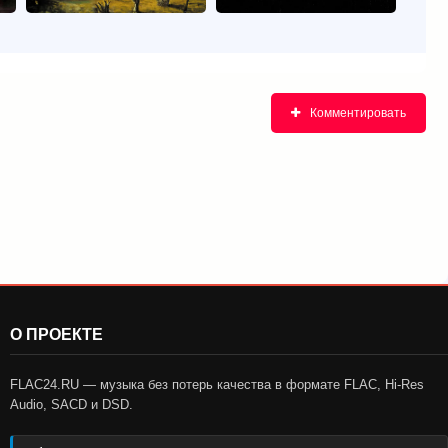
Комментировать
О ПРОЕКТЕ
FLAC24.RU — музыка без потерь качества в формате FLAC, Hi-Res
Audio, SACD и DSD.