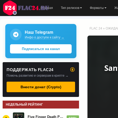
Главная
Тип релизов
Форматы
Ж
FLAC 24
»
ОЖИДА
Наш Telegram
Инфо о доступе к сайту →
Подписаться на канал
San
ПОДДЕРЖАТЬ FLAC24
Помочь развитию и серверам в крипте →
Внести донат (Crypto)
НЕДЕЛЬНЫЙ РЕЙТИНГ
Five Finger Death Punch - Дискография (2008-2026)