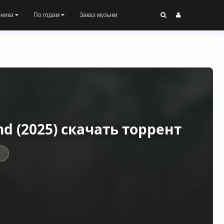
оника
По годам
Заказ музыки
Land (2025) скачать торрент
ы