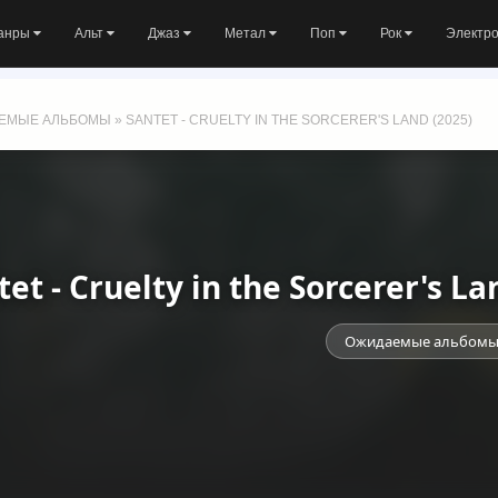
анры
Альт
Джаз
Метал
Поп
Рок
Электр
ЕМЫЕ АЛЬБОМЫ
» SANTET - CRUELTY IN THE SORCERER'S LAND (2025)
tet - Cruelty in the Sorcerer's 
Ожидаемые альбом