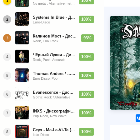
100%
1
Nu metal , Alternative metal, Groove metal
Systems In Blue - Дискография (2020-2026)
100%
2
Euro-Disco
Калинов Мост - Дискография (1986-2026)
93%
3
Rock, Folk Rock
Чёрный Лукич - Дискография (1987-2014)
100%
4
Rock, Punk, Acoustic
Thomas Anders / … Sings Modern Talking: The Best hi-res
100%
5
Euro Disco, Pop
Evanescence - Дискография (1998-2026)
100%
6
Gothic Rock / Alternative
INXS - Дискография (1981-2004)
100%
7
Pop-Rock, New Wave
Ceyx - Ma-La-Vi-Ta (12'' Maxi-Single)
100%
8
Italo-Disco