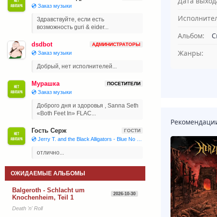
Дата выход
💿 Заказ музыки
Исполнител
Здравствуйте, если есть
возможность guri & eider...
Альбом:
C
dsdbot
АДМИНИСТРАТОРЫ
Жанры:
💿 Заказ музыки
Добрый, нет исполнителей...
Мурашка
ПОСЕТИТЕЛИ
💿 Заказ музыки
Доброго дня и здоровья , Sanna Seth
«Both Feet In» FLAC...
Рекомендаци
Гость Серж
ГОСТИ
💿 Jerry T. and the Black Alligators - Blue No More (2023)
отлично...
ОЖИДАЕМЫЕ АЛЬБОМЫ
Balgeroth - Schlacht um
2026-10-30
Knochenheim, Teil 1
Death 'n' Roll