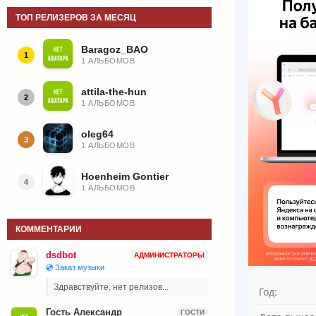
ТОП РЕЛИЗЕРОВ ЗА МЕСЯЦ
Baragoz_BAO
1
1 АЛЬБОМОВ
attila-the-hun
2
1 АЛЬБОМОВ
oleg64
3
1 АЛЬБОМОВ
Hoenheim Gontier
4
1 АЛЬБОМОВ
КОММЕНТАРИИ
dsdbot
АДМИНИСТРАТОРЫ
💿 Заказ музыки
Здравствуйте, нет релизов...
Год:
Гость Александр
ГОСТИ