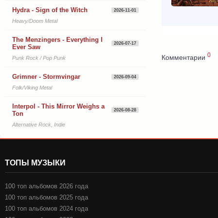
Hydra - Sign of the Witch
2026-11-01
Heavy/Doom Metal
The Menzingers - Everything I
2026-07-17
Ever Saw
0
Комментарии
Punk Rock / Pop Punk
Grimner - Stormvingar
2026-09-04
Folk/Viking Metal
Interpol - This Mirror Weighs a
2026-08-28
Ton
Alternative Rock, Indie
ТОПЫ МУЗЫКИ
100 топ альбомов 2026 года
100 топ альбомов 2025 года
100 топ альбомов 2024 года