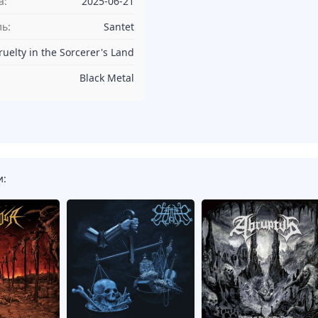
а:
2025-06-21
ь:
Santet
ruelty in the Sorcerer's Land
Black Metal
и: