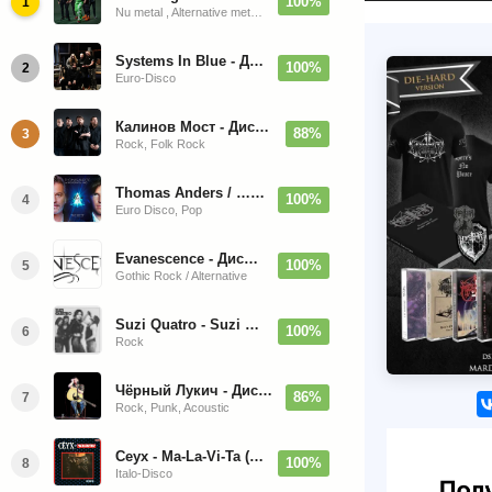
100%
1
Nu metal , Alternative metal, Groove metal
Systems In Blue - Дискография (2020-2026)
100%
2
Euro-Disco
Калинов Мост - Дискография (1986-2026)
88%
3
Rock, Folk Rock
Thomas Anders / … Sings Modern Talking: The Best hi-res
100%
4
Euro Disco, Pop
Evanescence - Дискография (1998-2026)
100%
5
Gothic Rock / Alternative
Suzi Quatro - Suzi Quatro (Bonus Tracks, Remaster) 1973/2022
100%
6
Rock
Чёрный Лукич - Дискография (1987-2014)
86%
7
Rock, Punk, Acoustic
Ceyx - Ma-La-Vi-Ta (12'' Maxi-Single)
100%
8
Italo-Disco