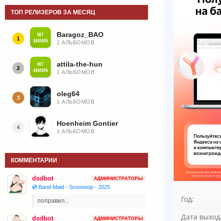
ТОП РЕЛИЗЕРОВ ЗА МЕСЯЦ
Baragoz_BAO
1
1 АЛЬБОМОВ
attila-the-hun
2
1 АЛЬБОМОВ
oleg64
3
1 АЛЬБОМОВ
Hoenheim Gontier
4
1 АЛЬБОМОВ
КОММЕНТАРИИ
dsdbot
АДМИНИСТРАТОРЫ
💿 Band-Maid - Scooooop - 2025
Год:
поправил...
Дата выход
dsdbot
АДМИНИСТРАТОРЫ