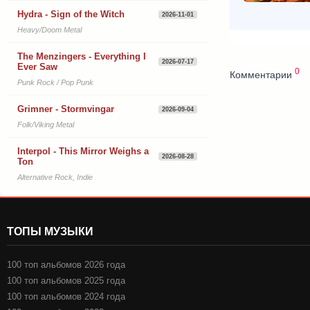
Hydra - Sign of the Witch
2026-11-01
Heavy/Doom Metal
The Menzingers - Everything I
2026-07-17
Ever Saw
0
Комментарии
Punk Rock / Pop Punk
Grimner - Stormvingar
2026-09-04
Folk/Viking Metal
Interpol - This Mirror Weighs a
2026-08-28
Ton
Alternative Rock, Indie
ТОПЫ МУЗЫКИ
100 топ альбомов 2026 года
100 топ альбомов 2025 года
100 топ альбомов 2024 года