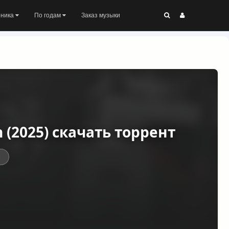
оника
По годам
Заказ музыки
n (2025) скачать торрент
ы