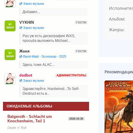
💿 Заказ музыки
Исполнител
Добавил...
Альбом:
VYKHIN
ГОСТИ
💿 Заказ музыки
Жанры:
Раз уж есть дискография INXS,
просьба выложить Michael...
Женя
ГОСТИ
💿 Band-Maid - Scooooop - 2025
Здесь тоже ALAC...
Рекомендаци
dsdbot
АДМИНИСТРАТОРЫ
💿 Заказ музыки
Здравствуйте, Hardwired...To Self-
Destruct есть в...
ОЖИДАЕМЫЕ АЛЬБОМЫ
Balgeroth - Schlacht um
2026-10-30
Knochenheim, Teil 1
Death 'n' Roll