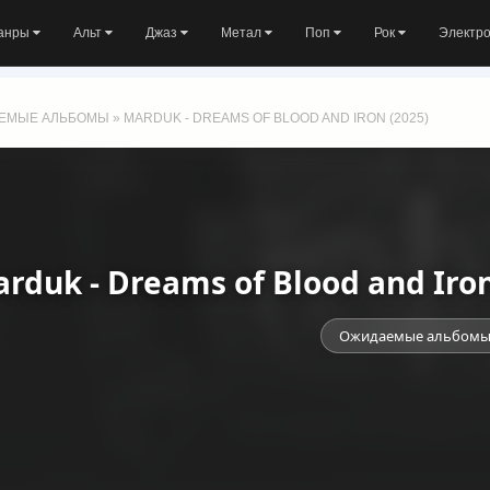
анры
Альт
Джаз
Метал
Поп
Рок
Электр
ЕМЫЕ АЛЬБОМЫ
» MARDUK - DREAMS OF BLOOD AND IRON (2025)
rduk - Dreams of Blood and Iro
Ожидаемые альбом