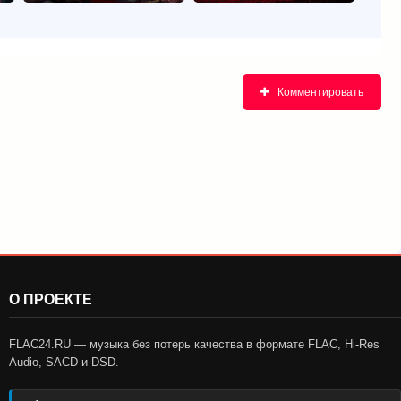
Комментировать
О ПРОЕКТЕ
FLAC24.RU — музыка без потерь качества в формате FLAC, Hi-Res
Audio, SACD и DSD.