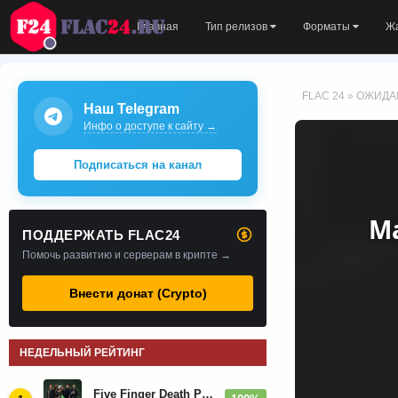
Главная
Тип релизов
Форматы
Ж
FLAC 24
»
ОЖИДА
Наш Telegram
Инфо о доступе к сайту →
Подписаться на канал
Ma
ПОДДЕРЖАТЬ FLAC24
Помочь развитию и серверам в крипте →
Внести донат (Crypto)
НЕДЕЛЬНЫЙ РЕЙТИНГ
Five Finger Death Punch - Дискография (2008-2026)