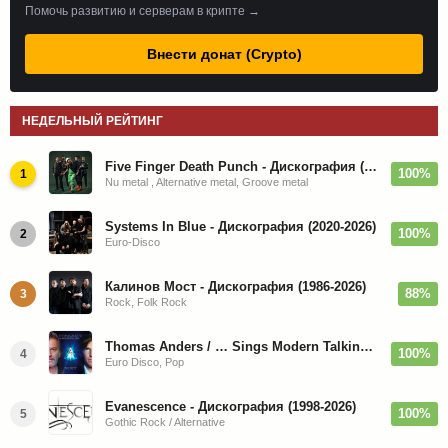
Помочь развитию и серверам в крипте →
Внести донат (Crypto)
НЕДЕЛЬНЫЙ РЕЙТИНГ
Five Finger Death Punch - Дискография (2008-2026)
100%
1
Nu metal , Alternative metal, Groove metal
Systems In Blue - Дискография (2020-2026)
100%
2
Euro-Disco
Калинов Мост - Дискография (1986-2026)
88%
3
Rock, Folk Rock
Thomas Anders / … Sings Modern Talking: The Best hi-res
100%
4
Euro Disco, Pop
Evanescence - Дискография (1998-2026)
100%
5
Gothic Rock / Alternative