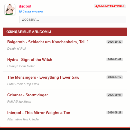
dsdbot
АДМИНИСТРАТОРЫ
💿 Заказ музыки
Добавил...
ОЖИДАЕМЫЕ АЛЬБОМЫ
Balgeroth - Schlacht um Knochenheim, Teil 1
2026-10-30
Death 'n' Roll
Hydra - Sign of the Witch
2026-11-01
Heavy/Doom Metal
The Menzingers - Everything I Ever Saw
2026-07-17
Punk Rock / Pop Punk
Grimner - Stormvingar
2026-09-04
Folk/Viking Metal
Interpol - This Mirror Weighs a Ton
2026-08-28
Alternative Rock, Indie