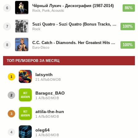
Чёрный Лукич - Дискография (1987-2014)
86%
6
Rock, Punk, Acoustic
Suzi Quatro - Suzi Quatro (Bonus Tracks, Remaster) 1973/2022
100%
7
Rock
C.C. Catch - Diamonds. Her Greatest Hits 1988
100%
8
Euro-Disco
ТОП РЕЛИЗЕРОВ ЗА МЕСЯЦ
latsynth
1
21 АЛЬБОМОВ
Baragoz_BAO
2
1 АЛЬБОМОВ
attila-the-hun
3
1 АЛЬБОМОВ
oleg64
4
1 АЛЬБОМОВ