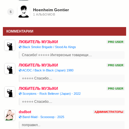
Hoenheim Gontier
5
1 АЛЬБОМОВ
КОММЕНТАРИИ
ЛЮБИТЕЛЬ МУЗЫКИ
PRO USER
💿 Black Smoke Brigade / Stood As Kings
Спасибо! ⭐⭐⭐⭐⭐ Интересные товарищи....
ЛЮБИТЕЛЬ МУЗЫКИ
PRO USER
💿 AC/DC / Back In Black (Japan) 1980
⭐⭐⭐⭐⭐ Спасибо....
ЛЮБИТЕЛЬ МУЗЫКИ
PRO USER
💿 Scorpions - Rock Believer (Japan) - 2022
⭐⭐⭐⭐⭐ Спасибо....
dsdbot
АДМИНИСТРАТОРЫ
💿 Band-Maid - Scooooop - 2025
поправил...