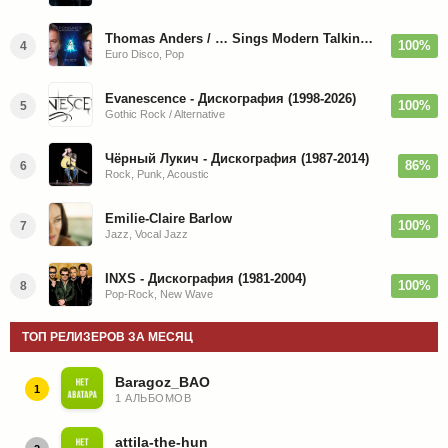
Thomas Anders / … Sings Modern Talking: The Best hi-res
100%
4
Euro Disco, Pop
Evanescence - Дискография (1998-2026)
100%
5
Gothic Rock / Alternative
Чёрный Лукич - Дискография (1987-2014)
86%
6
Rock, Punk, Acoustic
Emilie-Claire Barlow
100%
7
Jazz, Vocal Jazz
INXS - Дискография (1981-2004)
100%
8
Pop-Rock, New Wave
ТОП РЕЛИЗЕРОВ ЗА МЕСЯЦ
Baragoz_BAO
1
1 АЛЬБОМОВ
attila-the-hun