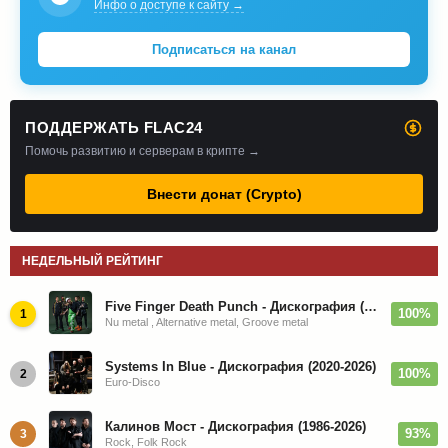
Инфо о доступе к сайту →
Подписаться на канал
ПОДДЕРЖАТЬ FLAC24
Помочь развитию и серверам в крипте →
Внести донат (Crypto)
НЕДЕЛЬНЫЙ РЕЙТИНГ
Five Finger Death Punch - Дискография (2008-2026)
100%
1
Nu metal , Alternative metal, Groove metal
Systems In Blue - Дискография (2020-2026)
100%
2
Euro-Disco
Калинов Мост - Дискография (1986-2026)
93%
3
Rock, Folk Rock