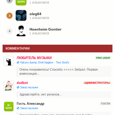
2
1 АЛЬБОМОВ
oleg64
3
1 АЛЬБОМОВ
Hoenheim Gontier
4
1 АЛЬБОМОВ
КОММЕНТАРИИ
ЛЮБИТЕЛЬ МУЗЫКИ
PRO USER
💿 Yakuro &amp; Emil Sagitov - Two Soul's
Очень понравилось! Спасибо ⭐⭐⭐⭐⭐ Забрал. Первая
композиция...
dsdbot
АДМИНИСТРАТОРЫ
💿 Заказ музыки
Здравствуйте, нет релизов...
Гость Александр
ГОСТИ
💿 Заказ музыки