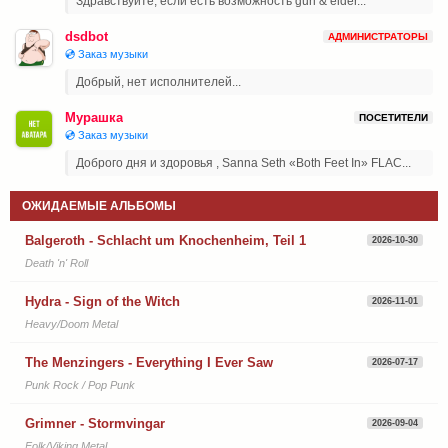
Здравствуйте, если есть возможность guri & eider...
dsdbot
АДМИНИСТРАТОРЫ
💿 Заказ музыки
Добрый, нет исполнителей...
Мурашка
ПОСЕТИТЕЛИ
💿 Заказ музыки
Доброго дня и здоровья , Sanna Seth «Both Feet In» FLAC...
ОЖИДАЕМЫЕ АЛЬБОМЫ
Balgeroth - Schlacht um Knochenheim, Teil 1
2026-10-30
Death 'n' Roll
Hydra - Sign of the Witch
2026-11-01
Heavy/Doom Metal
The Menzingers - Everything I Ever Saw
2026-07-17
Punk Rock / Pop Punk
Grimner - Stormvingar
2026-09-04
Folk/Viking Metal