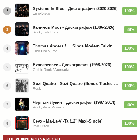
Systems In Blue - Дискография (2020-2026)
100%
2
Euro-Disco
Калинов Мост - Дискография (1986-2026)
88%
3
Rock, Folk Rock
Thomas Anders / … Sings Modern Talking: The Best hi-res
100%
4
Euro Disco, Pop
Evanescence - Дискография (1998-2026)
100%
5
Gothic Rock / Alternative
Suzi Quatro - Suzi Quatro (Bonus Tracks, Remaster) 1973/2022
100%
6
Rock
Чёрный Лукич - Дискография (1987-2014)
86%
7
Rock, Punk, Acoustic
Ceyx - Ma-La-Vi-Ta (12'' Maxi-Single)
100%
8
Italo-Disco
ТОП РЕЛИЗЕРОВ ЗА МЕСЯЦ