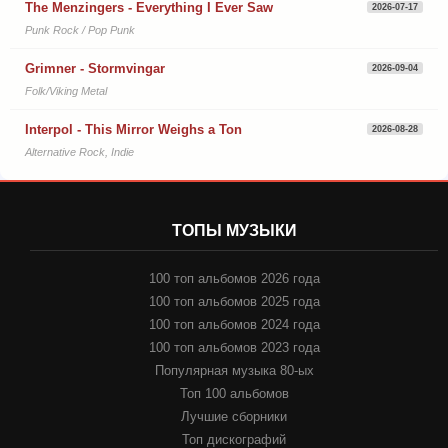
The Menzingers - Everything I Ever Saw
2026-07-17
Punk Rock / Pop Punk
Grimner - Stormvingar
2026-09-04
Folk/Viking Metal
Interpol - This Mirror Weighs a Ton
2026-08-28
Alternative Rock, Indie
ТОПЫ МУЗЫКИ
100 топ альбомов 2026 года
100 топ альбомов 2025 года
100 топ альбомов 2024 года
100 топ альбомов 2023 года
Популярная музыка 80-ых
Топ 100 альбомов
Лучшие сборники
Топ дискографий