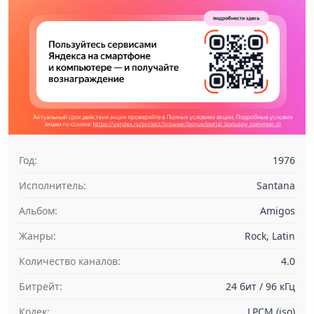
Год:
1976
Исполнитель:
Santana
Альбом:
Amigos
Жанры:
Rock, Latin
Количество каналов:
4.0
Битрейт:
24 бит / 96 кГц
Кодек:
LPCM (iso)