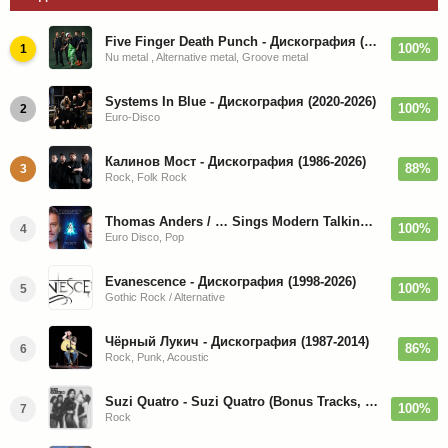
Five Finger Death Punch - Дискография (2008-2026)
100%
1
Nu metal , Alternative metal, Groove metal
Systems In Blue - Дискография (2020-2026)
100%
2
Euro-Disco
Калинов Мост - Дискография (1986-2026)
88%
3
Rock, Folk Rock
Thomas Anders / … Sings Modern Talking: The Best hi-res
100%
4
Euro Disco, Pop
Evanescence - Дискография (1998-2026)
100%
5
Gothic Rock / Alternative
Чёрный Лукич - Дискография (1987-2014)
86%
6
Rock, Punk, Acoustic
Suzi Quatro - Suzi Quatro (Bonus Tracks, Remaster) 1973/2022
100%
7
Rock