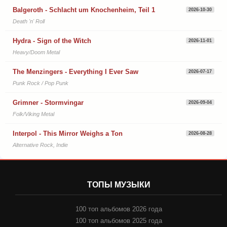
Balgeroth - Schlacht um Knochenheim, Teil 1
2026-10-30
Death 'n' Roll
Hydra - Sign of the Witch
2026-11-01
Heavy/Doom Metal
The Menzingers - Everything I Ever Saw
2026-07-17
Punk Rock / Pop Punk
Grimner - Stormvingar
2026-09-04
Folk/Viking Metal
Interpol - This Mirror Weighs a Ton
2026-08-28
Alternative Rock, Indie
ТОПЫ МУЗЫКИ
100 топ альбомов 2026 года
100 топ альбомов 2025 года