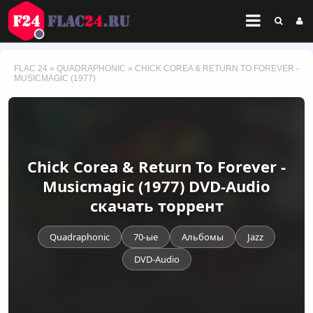
FLAC 24
»
QUADRAPHONIC
» CHICK COREA & RETURN TO FOREVER -
MUSICMAGIC (1977)
Chick Corea & Return To Forever -
Musicmagic (1977) DVD-Audio
скачать торрент
Quadraphonic
70-ые
Альбомы
Jazz
DVD-Audio