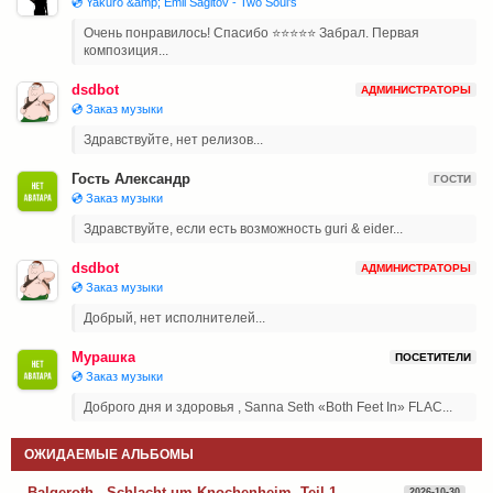
💿 Yakuro &amp; Emil Sagitov - Two Soul's
Очень понравилось! Спасибо ⭐⭐⭐⭐⭐ Забрал. Первая
композиция...
dsdbot
АДМИНИСТРАТОРЫ
💿 Заказ музыки
Здравствуйте, нет релизов...
Гость Александр
ГОСТИ
💿 Заказ музыки
Здравствуйте, если есть возможность guri & eider...
dsdbot
АДМИНИСТРАТОРЫ
💿 Заказ музыки
Добрый, нет исполнителей...
Мурашка
ПОСЕТИТЕЛИ
💿 Заказ музыки
Доброго дня и здоровья , Sanna Seth «Both Feet In» FLAC...
ОЖИДАЕМЫЕ АЛЬБОМЫ
Balgeroth - Schlacht um Knochenheim, Teil 1
2026-10-30