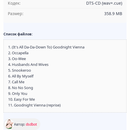
Кодек:
DTS-CD (wav+.cue)
Размер:
358.9 MB
Список файлов:
1. (It's All Da-Da-Down To) Goodnight Vienna
2. Occapella
3. Oo-Wee
4. Husbands And Wives
5. Snookeroo
6. All By Myself
7. Call Me
8. No No Song
9. Only You
10. Easy For Me
11. Goodnight Vienna (reprise)
Автор:
dsdbot