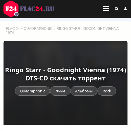
FLAC 24
»
QUADRAPHONIC
» RINGO STARR - GOODNIGHT VIENNA -
1974
Ringo Starr - Goodnight Vienna (1974)
DTS-CD скачать торрент
Quadraphonic
70-ые
Альбомы
Rock