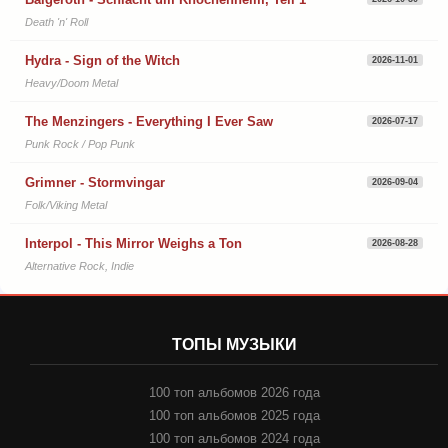
Death 'n' Roll
Hydra - Sign of the Witch
2026-11-01
Heavy/Doom Metal
The Menzingers - Everything I Ever Saw
2026-07-17
Punk Rock / Pop Punk
Grimner - Stormvingar
2026-09-04
Folk/Viking Metal
Interpol - This Mirror Weighs a Ton
2026-08-28
Alternative Rock, Indie
ТОПЫ МУЗЫКИ
100 топ альбомов 2026 года
100 топ альбомов 2025 года
100 топ альбомов 2024 года