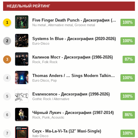
НЕДЕЛЬНЫЙ РЕЙТИНГ
Five Finger Death Punch - Дискография (2008-2026)
100%
1
Nu metal , Alternative metal, Groove metal
Systems In Blue - Дискография (2020-2026)
100%
2
Euro-Disco
Калинов Мост - Дискография (1986-2026)
87%
3
Rock, Folk Rock
Thomas Anders / … Sings Modern Talking: The Best hi-res
100%
4
Euro Disco, Pop
Evanescence - Дискография (1998-2026)
100%
5
Gothic Rock / Alternative
Чёрный Лукич - Дискография (1987-2014)
86%
6
Rock, Punk, Acoustic
Ceyx - Ma-La-Vi-Ta (12'' Maxi-Single)
100%
7
Italo-Disco