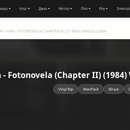
анры
Альт
Джаз
Метал
Поп
Рок
Электр
IP
» IVAN - FOTONOVELA (CHAPTER II) (12'' MAXI-SINGLE) (1984)
 - Fotonovela (Chapter II) (198
Vinyl Rip
WavPack
80-ые