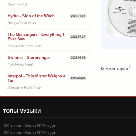
Death 'n' Roll
Hydra - Sign of the Witch
2026-11-01
Heavy/Doom Metal
The Menzingers - Everything I
2026-07-17
Ever Saw
Punk Rock / Pop Punk
Grimner - Stormvingar
2026-09-04
Folk/Viking Metal
0
Комментарии
Interpol - This Mirror Weighs a
2026-08-28
Ton
Alternative Rock, Indie
ТОПЫ МУЗЫКИ
100 топ альбомов 2026 года
100 топ альбомов 2025 года