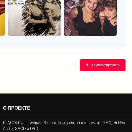
Комментировать
О ПРОЕКТЕ
FLAC24.RU — музыка без потерь качества в формате FLAC, Hi-Res
Audio, SACD и DSD.