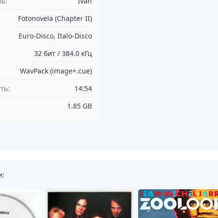
ь:
Ivan
Fotonovela (Chapter II)
Euro-Disco, Italo-Disco
32 бит / 384.0 кГц
WavPack (image+.cue)
ть:
14:54
1.85 GB
и: