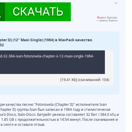
ter II) (12'' Maxi-Single) (1984) в WavPack качестве.
32
xd-32-384-ivan-fotonovela-chapter-ii-12-maxi-single-1984-
[19.41 Kb] (cкачиваний: 104)
ри качества песню "Fotonovela (Chapter II)" исполнителя Ivan
hapter II) группы Ivan был записан в 1984 году и стилистически
o-Disco, Italo-Disco. Битрейт релиза составляет 32 бит / 384.0 кГц и
 1.85 GB с продолжительностью в 14:54 минут. После скачивания и
 сингл и оставьте отзыв.