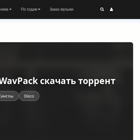
оника
По годам
Заказ музыки
4) WavPack скачать торрент
Синглы
Disco