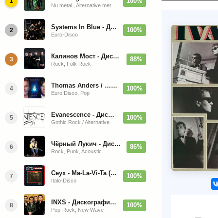
100%
1
Nu metal , Alternative metal, Groove metal
Systems In Blue - Дискография (2020-2026)
100%
2
Euro-Disco
Калинов Мост - Дискография (1986-2026)
88%
3
Rock, Folk Rock
Thomas Anders / … Sings Modern Talking: The Best hi-res
100%
4
Euro Disco, Pop
Evanescence - Дискография (1998-2026)
100%
5
Gothic Rock / Alternative
Чёрный Лукич - Дискография (1987-2014)
86%
6
Rock, Punk, Acoustic
Ceyx - Ma-La-Vi-Ta (12'' Maxi-Single)
100%
7
Italo-Disco
INXS - Дискография (1981-2004)
100%
8
Pop-Rock, New Wave