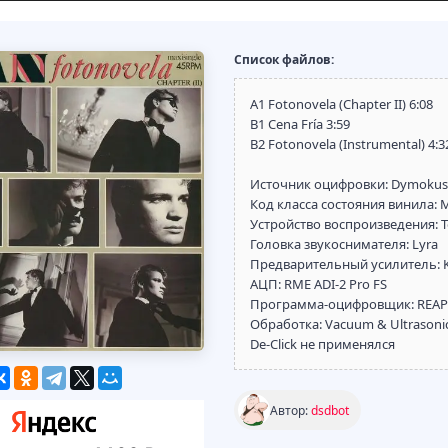
Список файлов:
A1 Fotonovela (Chapter II) 6:08
B1 Cena Fría 3:59
B2 Fotonovela (Instrumental) 4:3
Источник оцифровки: Dymokust
Код класса состояния винила: 
Устройство воспроизведения: T
Головка звукоснимателя: Lyra
Предварительный усилитель: KIV
АЦП: RME ADI-2 Pro FS
Программа-оцифровщик: REAPE
Обработка: Vacuum & Ultrasonic 
De-Click не применялся
Автор:
dsdbot