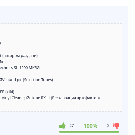
2
 (автором раздачи)
Mint
echnics SL-1200 MK5G
sound pic (Selection Tubes)
R (x64)
Vinyl Cleaner, iZotope RX11 (Реставрация артефактов)
100%
27
0