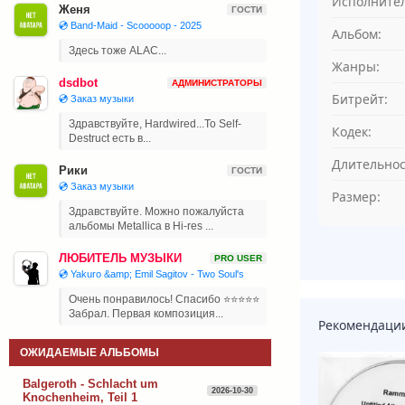
Исполнител
Женя
ГОСТИ
💿 Band-Maid - Scooooop - 2025
Альбом:
Здесь тоже ALAC...
Жанры:
dsdbot
АДМИНИСТРАТОРЫ
Битрейт:
💿 Заказ музыки
Здравствуйте, Hardwired...To Self-
Кодек:
Destruct есть в...
Длительнос
Рики
ГОСТИ
💿 Заказ музыки
Размер:
Здравствуйте. Можно пожалуйста
альбомы Metallica в Hi-res ...
ЛЮБИТЕЛЬ МУЗЫКИ
PRO USER
💿 Yakuro &amp; Emil Sagitov - Two Soul's
Очень понравилось! Спасибо ⭐⭐⭐⭐⭐
Забрал. Первая композиция...
Рекомендаци
ОЖИДАЕМЫЕ АЛЬБОМЫ
Balgeroth - Schlacht um
2026-10-30
Knochenheim, Teil 1