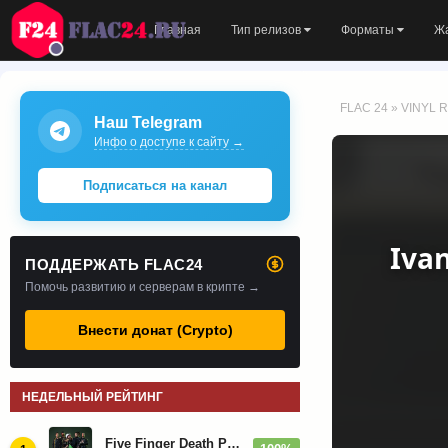
Главная
Тип релизов
Форматы
Ж
FLAC 24
»
VINYL R
Наш Telegram
Инфо о доступе к сайту →
Подписаться на канал
Ivan
ПОДДЕРЖАТЬ FLAC24
Помочь развитию и серверам в крипте →
Внести донат (Crypto)
НЕДЕЛЬНЫЙ РЕЙТИНГ
Five Finger Death Punch - Дискография (2008-2026)