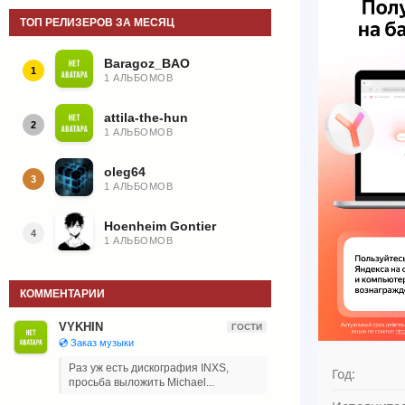
ТОП РЕЛИЗЕРОВ ЗА МЕСЯЦ
Baragoz_BAO
1
1 АЛЬБОМОВ
attila-the-hun
2
1 АЛЬБОМОВ
oleg64
3
1 АЛЬБОМОВ
Hoenheim Gontier
4
1 АЛЬБОМОВ
КОММЕНТАРИИ
VYKHIN
ГОСТИ
💿 Заказ музыки
Раз уж есть дискография INXS,
Год:
просьба выложить Michael...