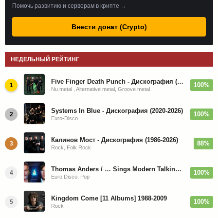
Помочь развитию и серверам в крипте →
Внести донат (Crypto)
НЕДЕЛЬНЫЙ РЕЙТИНГ
Five Finger Death Punch - Дискография (2008-2026)
100%
1
Nu metal , Alternative metal, Groove metal
Systems In Blue - Дискография (2020-2026)
100%
2
Euro-Disco
Калинов Мост - Дискография (1986-2026)
88%
3
Rock, Folk Rock
Thomas Anders / … Sings Modern Talking: The Best hi-res
100%
4
Euro Disco, Pop
Kingdom Come [11 Albums] 1988-2009
100%
5
Rock