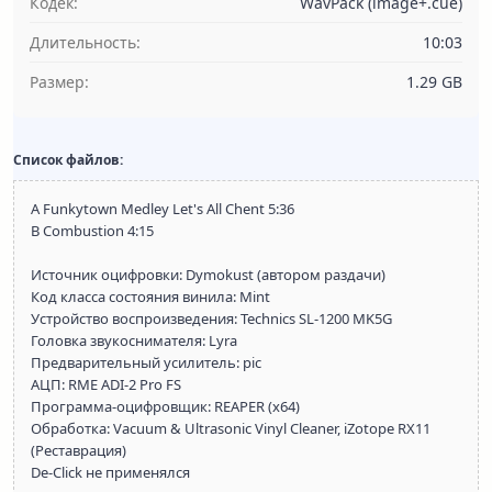
Кодек:
WavPack (image+.cue)
Длительность:
10:03
Размер:
1.29 GB
Список файлов:
A Funkytown Medley Let's All Chent 5:36
B Combustion 4:15
Источник оцифровки: Dymokust (автором раздачи)
Код класса состояния винила: Mint
Устройство воспроизведения: Technics SL-1200 MK5G
Головка звукоснимателя: Lyra
Предварительный усилитель: pic
АЦП: RME ADI-2 Pro FS
Программа-оцифровщик: REAPER (x64)
Обработка: Vacuum & Ultrasonic Vinyl Cleaner, iZotope RX11
(Реставрация)
De-Click не применялся