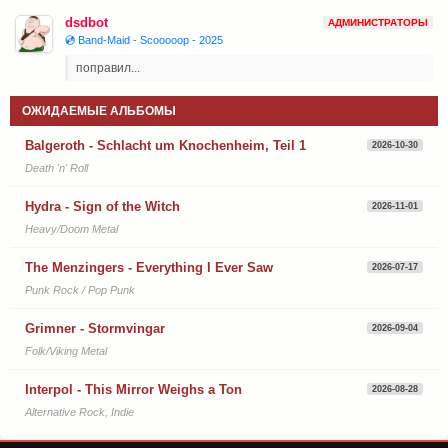
dsdbot
АДМИНИСТРАТОРЫ
💿 Band-Maid - Scooooop - 2025
поправил...
ОЖИДАЕМЫЕ АЛЬБОМЫ
Balgeroth - Schlacht um Knochenheim, Teil 1
2026-10-30
Death 'n' Roll
Hydra - Sign of the Witch
2026-11-01
Heavy/Doom Metal
The Menzingers - Everything I Ever Saw
2026-07-17
Punk Rock / Pop Punk
Grimner - Stormvingar
2026-09-04
Folk/Viking Metal
Interpol - This Mirror Weighs a Ton
2026-08-28
Alternative Rock, Indie