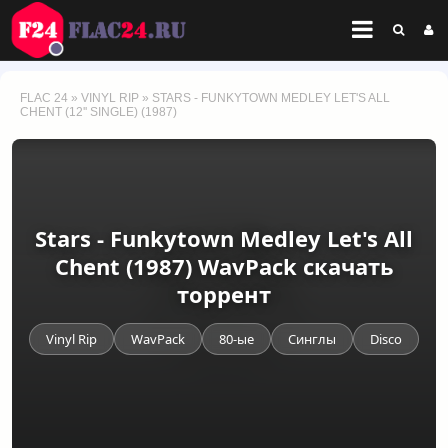
FLAC 24
»
VINYL RIP
» STARS - FUNKYTOWN MEDLEY LET'S ALL
CHENT (12'' SINGLE) (1987)
Stars - Funkytown Medley Let's All
Chent (1987) WavPack скачать
торрент
Vinyl Rip
WavPack
80-ые
Синглы
Disco