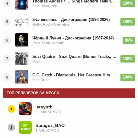
Thomas Anders / … Sings Modern Talking: The Best hi-res
100%
4
Euro Disco, Pop
Evanescence - Дискография (1998-2026)
100%
5
Gothic Rock / Alternative
Чёрный Лукич - Дискография (1987-2014)
86%
6
Rock, Punk, Acoustic
Suzi Quatro - Suzi Quatro (Bonus Tracks, Remaster) 1973/2022
100%
7
Rock
C.C. Catch - Diamonds. Her Greatest Hits 1988
100%
8
Euro-Disco
ТОП РЕЛИЗЕРОВ ЗА МЕСЯЦ
latsynth
1
22 АЛЬБОМОВ
Baragoz_BAO
2
1 АЛЬБОМОВ