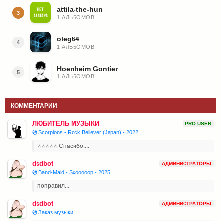
attila-the-hun
3
1 АЛЬБОМОВ
oleg64
4
1 АЛЬБОМОВ
Hoenheim Gontier
5
1 АЛЬБОМОВ
КОММЕНТАРИИ
ЛЮБИТЕЛЬ МУЗЫКИ
PRO USER
💿 Scorpions - Rock Believer (Japan) - 2022
⭐⭐⭐⭐⭐ Спасибо....
dsdbot
АДМИНИСТРАТОРЫ
💿 Band-Maid - Scooooop - 2025
поправил...
dsdbot
АДМИНИСТРАТОРЫ
💿 Заказ музыки