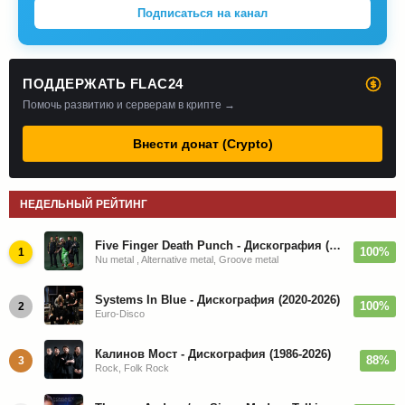
Подписаться на канал
ПОДДЕРЖАТЬ FLAC24
Помочь развитию и серверам в крипте →
Внести донат (Crypto)
НЕДЕЛЬНЫЙ РЕЙТИНГ
Five Finger Death Punch - Дискография (2008-2026)
100%
1
Nu metal , Alternative metal, Groove metal
Systems In Blue - Дискография (2020-2026)
100%
2
Euro-Disco
Калинов Мост - Дискография (1986-2026)
88%
3
Rock, Folk Rock