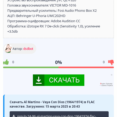
Устройство воспроизведения: JVC QL-F320
Головка звукоснимателя: VICTOR MD-1016
Предварительный усилитель: Fosi Audio Phono Box X2
АЦП: Behringer U-Phoria UMC202HD
Программа-оцифровщик: Adobe Audition CC
Обработка: iZotope RX 7 De-click (Sensitivity 1,0), усиление
+3.5db
Автор:
dsdbot
0%
0
0
Скачать Al Martino - Vaya Con Dios (1964/1974) в FLAC
качестве. Загружено: 15 марта 2025 в 20:43
pop-lp-24-96-al-martino-vaya-con-dios-19641974-flac-